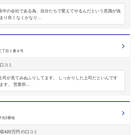
長中の会社である為、自分たちで変えてやるんだという意識が強
フォローしました
あまり良くなくかなり…
こちらの企業もフォローしませんか？
三丁目１番８号
上司が見てみぬふりしてます。 しっかりした上司だといんです
ます。 営業所…
字光3番地
収420万円