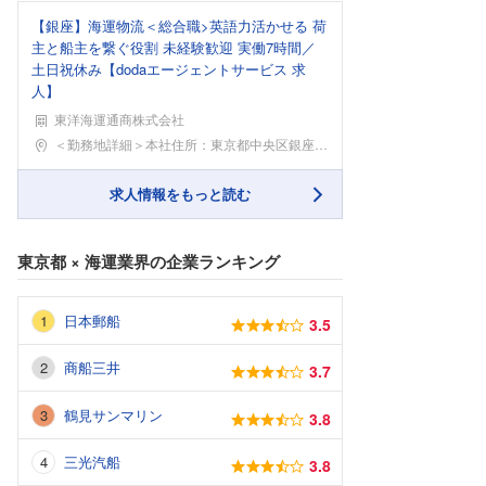
【銀座】海運物流＜総合職>英語力活かせる 荷
主と船主を繋ぐ役割 未経験歓迎 実働7時間／
土日祝休み【dodaエージェントサービス 求
人】
東洋海運通商株式会社
勤務地
＜勤務地詳細＞本社住所：東京都中央区銀座3-10-
求人情報をもっと読む
東京都
×
海運業界
の企業ランキング
日本郵船
3.5
商船三井
3.7
鶴見サンマリン
3.8
三光汽船
3.8