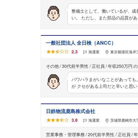
整備士として、働いているが、成
い。 ただし、また部品の品質が
一般社団法人 全日検（ANCC）
2.3
海運業
東京都港区海岸
その他
30代前半男性
正社員
年収250万円
パワハラまがいなことがあっても
が クセがある上司だと辛いと思い
日鉄物流鹿島株式会社
3.8
海運業
茨城県鹿嶋市大
営業事務・管理事務
20代前半男性
正社員
年