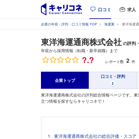
口コミ
求人
企業の年収・評判・口コミ情報 TOP
海運業
東洋海運通
東洋海運通商株式会社
の評判
年収から採用情報（転職・新卒就職）まで
総合評価
?.?
2
レポート数
件
口コミ・評判
企業トップ
2
東洋海運通商株式会社の評判総合情報ページです。東
立つ情報を探すならキャリコネで！
東洋海運通商株式会社の総合評価・スコア