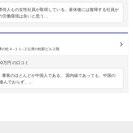
際何人もの女性社員が取得している。産休後には復帰する社員が
の労働環境は良いと思う…
津の杜４−１１−２公津の杜駅ビル２階
30万円
、乗客のほとんどが中国人である。 国内線であっても、中国の
は進んでおらず、…