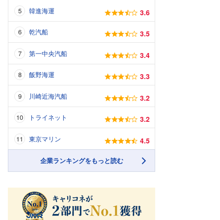
韓進海運
3.6
乾汽船
3.5
第一中央汽船
3.4
飯野海運
3.3
川崎近海汽船
3.2
トライネット
3.2
東京マリン
4.5
企業ランキングをもっと読む