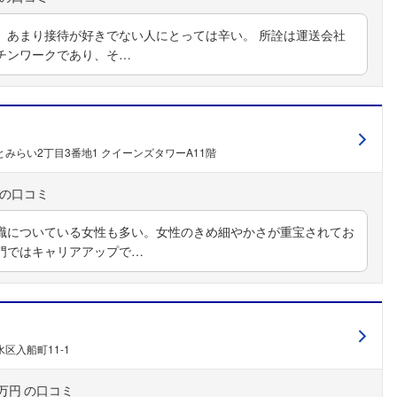
、あまり接待が好きでない人にとっては辛い。 所詮は運送会社
チンワークであり、そ…
みらい2丁目3番地1 クイーンズタワーA11階
職についている女性も多い。女性のきめ細やかさが重宝されてお
門ではキャリアアップで…
区入船町11-1
0万円