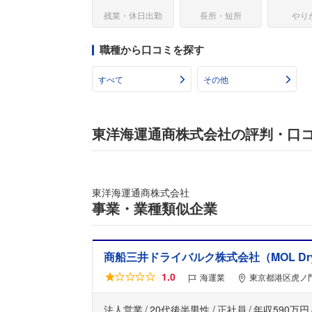
残業・休日出勤
長所・短所
やり
職種から口コミを探す
すべて
その他
東洋海運通商株式会社の評判・口
東洋海運通商株式会社
事業・業種類似企業
商船三井ドライバルク株式会社（MOL Drybu
1.0
海運業
東京都港区虎ノ門
法人営業
20代後半男性
正社員
年収590万円