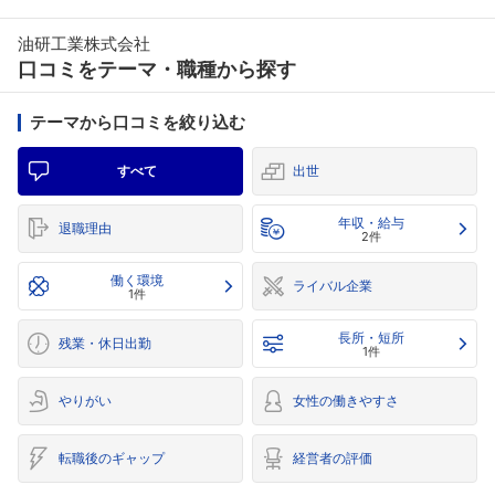
油研工業株式会社
口コミをテーマ・職種から探す
テーマから口コミを絞り込む
すべて
出世
年収・給与
退職理由
2件
働く環境
ライバル企業
1件
長所・短所
残業・休日出勤
1件
やりがい
女性の働きやすさ
転職後のギャップ
経営者の評価