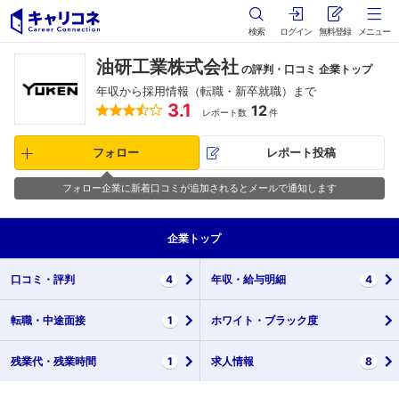
検索
ログイン
無料登録
メニュー
油研工業株式会社
の評判・口コミ 企業トップ
年収から採用情報（転職・新卒就職）まで
3.1
12
レポート数
件
フォロー
レポート投稿
フォロー企業に新着口コミが追加されるとメールで通知します
企業
トップ
口コミ・
評判
4
年収・
給与明細
4
転職・
中途面接
1
ホワイト・
ブラック度
残業代・
残業時間
1
求人情報
8