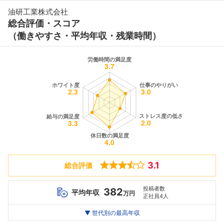
油研工業株式会社
総合評価・スコア
（働きやすさ・平均年収・残業時間）
3.1
総合評価
投稿者数
382
平均年収
万円
正社員4人
世代別
20代
▼ 世代別の最高年収
30代
40代
最高年収
294
320
624
万
万
万