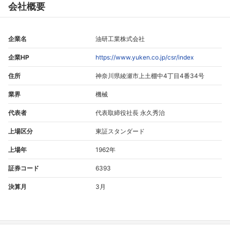
会社概要
企業名
油研工業株式会社
企業HP
https://www.yuken.co.jp/csr/index
住所
神奈川県綾瀬市上土棚中4丁目4番34号
業界
機械
代表者
代表取締役社長 永久秀治
上場区分
東証スタンダード
上場年
1962年
証券コード
6393
決算月
3月