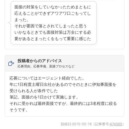
面接の対策をしていなかったためまともに
応えることができずアワアワ口ごもってし
まった。
それが要因で落とされてしまったと思う
いかなるときでも面接対策は万全にする必
要があるとまったくをもって重要に感じた
投稿者からのアドバイス
応募理由、応募準備、面接プロセスなど
応募についてはエージェント経由でした。
年に1日程度土曜日出社があるのでそのときに伊知事面接を
受けられる人が条件でした
筆記、面接のを1日かけて実施します。
フォローしました
それに受かれば最終面接ですが、最終的には3名程度に絞る
そうです。
こちらの企業もフォローしませんか？
投稿日:
2015-05-18
（記事番号:
474565
）