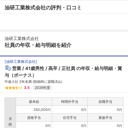
油研工業株式会社の評判・口コミ
油研工業株式会社
社員の年収・給与明細を紹介
[
油研工業株式会社
]
営業
41歳男性
高卒
正社員
の年収・給与明細・賞
与（ボーナス）
中途入社 3年未満 (投稿時に退職済み)
3.5
2026年度
基本給
時間外手当
役職手当
350,000
0
0
円
円
円
資格手当
住宅手当
家族手当
月
給
0
0
0
円
円
円