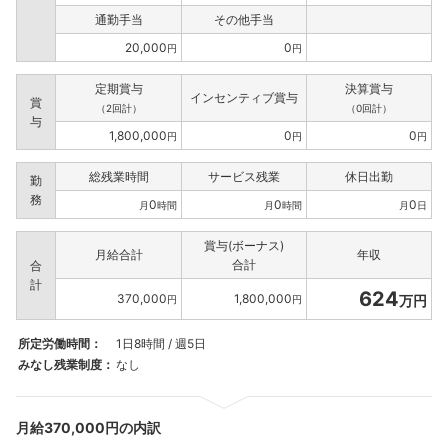
通勤手当
その他手当
20,000
0
円
円
定期賞与
決算賞与
インセンティブ賞与
賞
（2回計）
（0回計）
与
1,800,000
0
0
円
円
円
総残業時間
サービス残業
休日出勤
勤
務
0
0
0
月
時間
月
時間
月
日
賞与(ボーナス)
月給合計
年収
合計
合
計
624
370,000
1,800,000
万円
円
円
所定労働時間：
1日8時間 / 週5日
みなし残業制度：
なし
月給370,000円の内訳