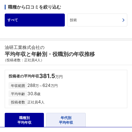
職種から口コミを絞り込む
すべて
技術
油研工業株式会社の
平均年収と年齢別・役職別の年収推移
（投稿者数：正社員4人）
381.5
投稿者の平均年収
万円
288
624
年収範囲
万～
万円
30.8
平均年齢
歳
4
投稿者数
正社員
人
職種別
年代別
平均年収
平均年収