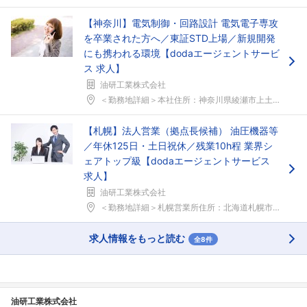
【神奈川】電気制御・回路設計 電気電子専攻
を卒業された方へ／東証STD上場／新規開発
にも携われる環境【dodaエージェントサービ
ス 求人】
油研工業株式会社
＜勤務地詳細＞本社住所：神奈川県綾瀬市上土棚中4-...
【札幌】法人営業（拠点長候補） 油圧機器等
／年休125日・土日祝休／残業10h程 業界シ
ェアトップ級【dodaエージェントサービス
求人】
油研工業株式会社
＜勤務地詳細＞札幌営業所住所：北海道札幌市北区北六...
求人情報をもっと読む
全8件
油研工業株式会社