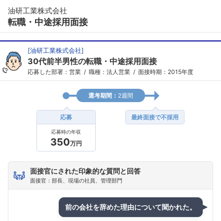
油研工業株式会社
転職・中途採用面接
[
油研工業株式会社
]
30代前半男性の転職・中途採用面接
応募した部署：営業
職種：法人営業
面接時期：2015年度
選考期間：
2週間
応募
最終面接で不採用
応募時の年収
350
万円
面接官にされた印象的な質問と回答
面接官：部長、現場の社員、管理部門
前の会社を辞めた理由について聞かれた。