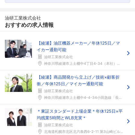
油研工業株式会社
おすすめの求人情報
【綾瀬】油圧機器メーカー／年休125日／マ
イカー通勤可能
油研工業株式会社
神奈川県綾瀬市上土棚中4丁目4-34（本社）小田急...
【綾瀬】商品開発から立上げ／技術×顧客折
衝／年休125日／マイカー通勤可能
油研工業株式会社
神奈川県綾瀬市上土棚中4-4-34小田急線「長後」...
＊東証スタンダード上場企業＊年休125日×平
均残業5時間とWLB充実＊
油研工業株式会社
北海道札幌市北区北六条西6-2-11 第3山崎ビル...