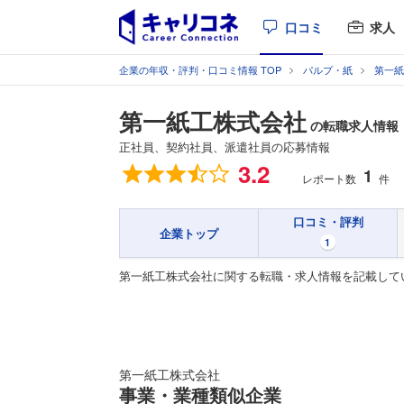
口コミ
求人
企業の年収・評判・口コミ情報 TOP
パルプ・紙
第一紙
第一紙工株式会社
の転職求人情報
正社員、契約社員、派遣社員の応募情報
総合評価
3.2
1
レポート数
件
口コミ・評判
企業トップ
1
第一紙工株式会社に関する転職・求人情報を記載して
第一紙工株式会社
事業・業種類似企業