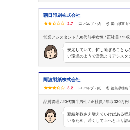
朝日印刷株式会社
2.7
パルプ・紙
富山県富山
営業アシスタント
30代前半女性
正社員
年収
安定していて、忙し過ぎることも
い環境のようで営業よりアシスタ
阿波製紙株式会社
3.2
パルプ・紙
徳島県徳島市
品質管理
20代前半男性
正社員
年収330万円
勤続年数さえ増えていけばある程
いるため、若くして上へと上り詰