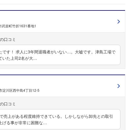
武並町竹折1631番地1
たです！ 求人に3年間退職者がいない…。大嘘です。津島工場で
ていた上司2名が大…
淀川区西中島4丁目12-5
品で売上がある程度維持できている。しかしながら卸先との取引
上げる事が非常に困難な…