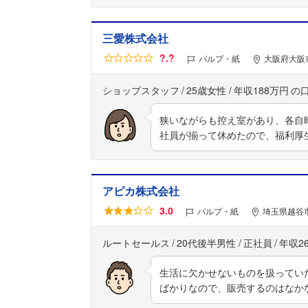
三愛株式会社
?.?
パルプ・紙
大阪府大阪
ショップスタッフ
25歳女性
年収188万円
狭いながらも控え室があり、各自
社員が揃って休めたので、福利厚
アピカ株式会社
3.0
パルプ・紙
埼玉県越谷市
ルートセールス
20代後半男性
正社員
年収2
生活に欠かせないものを扱ってい
ばかりなので、販売するのはなか