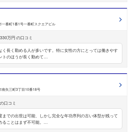
市一番町1番1号一番町スクエアビル
330万円
なく長く勤める人が多いです。特に女性の方にとっては働きやす
フォローしました
ントのほうが長く勤めて…
こちらの企業もフォローしませんか？
南矢三町3丁目10番18号
度までの出世は可能、しかし完全な年功序列の古い体型が残って
めることはまず不可能。…