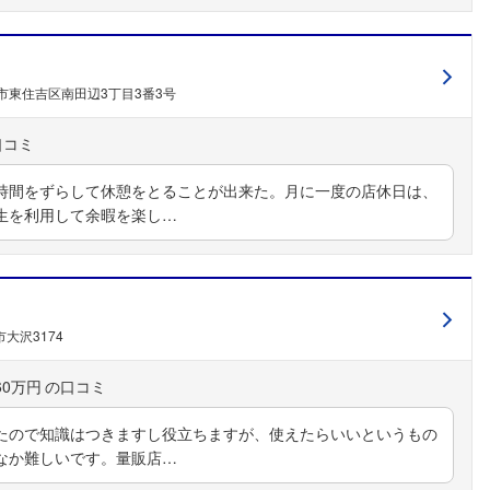
市東住吉区南田辺3丁目3番3号
時間をずらして休憩をとることが出来た。月に一度の店休日は、
生を利用して余暇を楽し…
大沢3174
60万円
たので知識はつきますし役立ちますが、使えたらいいというもの
なか難しいです。量販店…