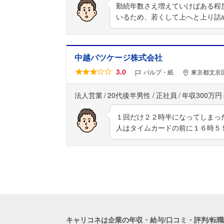
勤続年数さえ増えていけばある程
いるため、若くして上へと上り詰
中越パツケージ株式会社
3.0
パルプ・紙
東京都文京区
法人営業
20代後半男性
正社員
年収300万円
１回だけ２２時半になってしまっ
人はタイムカードの前に１６時５
キャリコネは企業の年収・給与/口コミ・評判/転