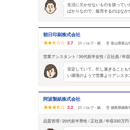
生活に欠かせないものを扱ってい
ばかりなので、販売するのはなか
朝日印刷株式会社
2.7
パルプ・紙
富山県富山
営業アシスタント
30代前半女性
正社員
年収
安定していて、忙し過ぎることも
い環境のようで営業よりアシスタ
阿波製紙株式会社
3.2
パルプ・紙
徳島県徳島市
品質管理
20代前半男性
正社員
年収330万円