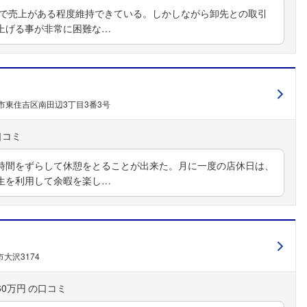
品で売上がある程度維持できている。しかしながら卸先との取引
上げる事が非常に困難な…
市東住吉区南田辺3丁目3番3号
時間をずらして休憩をとることが出来た。月に一度の店休日は、
フォローしました
生を利用して余暇を楽し…
こちらの企業もフォローしませんか？
大沢3174
60万円