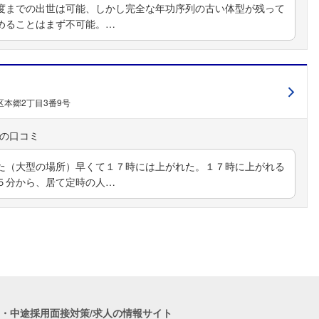
度までの出世は可能、しかし完全な年功序列の古い体型が残って
めることはまず不可能。…
本郷2丁目3番9号
た（大型の場所）早くて１７時には上がれた。１７時に上がれる
５分から、居て定時の人…
職・中途採用面接対策/求人の情報サイト