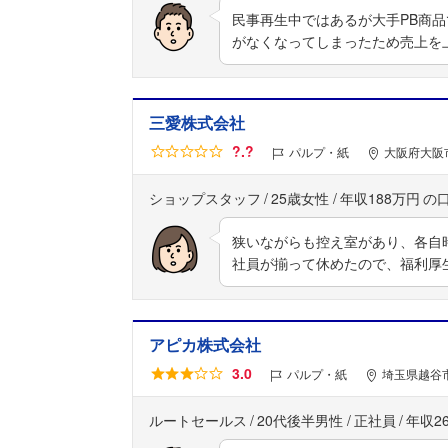
民事再生中ではあるが大手PB商
がなくなってしまったため売上を
三愛株式会社
?.?
パルプ・紙
大阪府大阪
ショップスタッフ
25歳女性
年収188万円
狭いながらも控え室があり、各自
社員が揃って休めたので、福利厚
アピカ株式会社
3.0
パルプ・紙
埼玉県越谷市
ルートセールス
20代後半男性
正社員
年収2