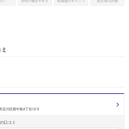
がい
女性の働きやすさ
転職後のギャップ
経営者の評価
コミ
淀川区西中島4丁目12-5