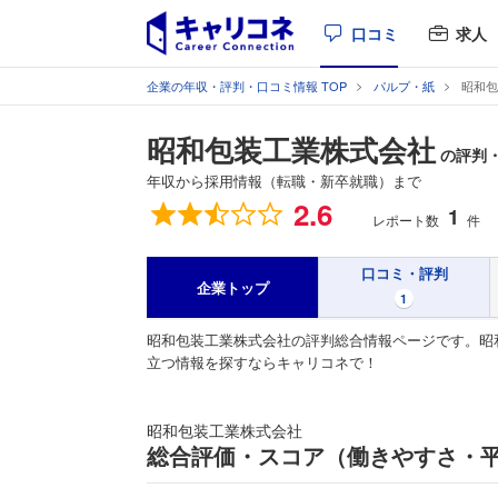
口コミ
求人
企業の年収・評判・口コミ情報 TOP
パルプ・紙
昭和包
昭和包装工業株式会社
の評判
年収から採用情報（転職・新卒就職）まで
総合評価
2.6
1
レポート数
件
口コミ・評判
企業トップ
1
昭和包装工業株式会社の評判総合情報ページです。昭
立つ情報を探すならキャリコネで！
昭和包装工業株式会社
総合評価・スコア（働きやすさ・