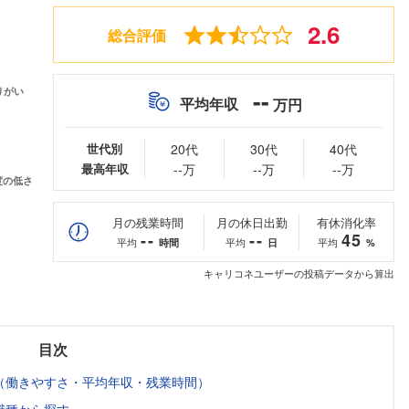
2.6
総合評価
--
平均年収
万円
世代別
20代
30代
40代
最高年収
--万
--万
--万
月の残業時間
月の休日出勤
有休消化率
--
--
45
平均
平均
平均
時間
日
%
キャリコネユーザーの投稿データから算出
目次
（働きやすさ・平均年収・残業時間）