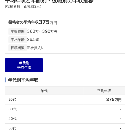
平均年収と年齢別・役職別の年収推移
（投稿者数：正社員2人）
375
投稿者の平均年収
万円
360
390
年収範囲
万～
万円
26.5
平均年齢
歳
2
投稿者数
正社員
人
年代別
平均年収
年代別平均年収
年代
平均年収
375
20代
万円
-
30代
-
40代
-
50代