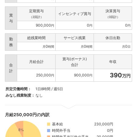
定期賞与
決算賞与
インセンティブ賞与
賞
（2回計）
（0回計）
与
900,000
0
0
円
円
円
総残業時間
サービス残業
休日出勤
勤
務
0
0
0
月
時間
月
時間
月
日
賞与(ボーナス)
月給合計
年収
合計
合
計
390
250,000
900,000
万円
円
円
所定労働時間：
1日8時間 / 週5日
みなし残業制度：
なし
月給250,000円の内訳
基本給
230,000円
時間外手当
0円
時間外手当以外の手当
20,000円