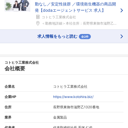
勤なし／安定性抜群 ／環境衛生機器の商品開
発【dodaエージェントサービス 求人】
コトヒラ工業株式会社
＜勤務地詳細＞本社住所：長野県東御市滋野乙1320...
求人情報をもっと読む
全2件
コトヒラ工業株式会社
会社概要
企業名
コトヒラ工業株式会社
企業HP
https://www.kotohira.biz/
住所
長野県東御市滋野乙1320番地
業界
金属製品
代表者
代表取締役社長 手塚 仁也