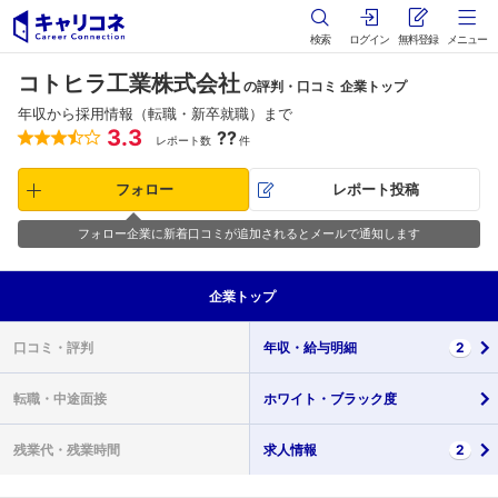
検索
ログイン
無料登録
メニュー
コトヒラ工業株式会社
の評判・口コミ 企業トップ
年収から採用情報（転職・新卒就職）まで
3.3
??
レポート数
件
フォロー
レポート投稿
フォロー企業に新着口コミが追加されるとメールで通知します
企業
トップ
口コミ・
評判
年収・
給与明細
2
転職・
中途面接
ホワイト・
ブラック度
残業代・
残業時間
求人情報
2