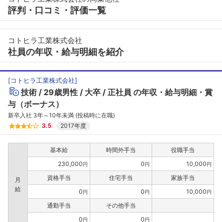
評判・口コミ・評価一覧
コトヒラ工業株式会社
社員の年収・給与明細を紹介
[
コトヒラ工業株式会社
]
技術
29歳男性
大卒
正社員
の年収・給与明細・賞
与（ボーナス）
新卒入社 3年～10年未満 (投稿時に在職)
3.5
2017年度
基本給
時間外手当
役職手当
230,000
0
10,000
円
円
円
資格手当
住宅手当
家族手当
月
給
0
0
10,000
円
円
円
通勤手当
その他手当
0
0
円
円