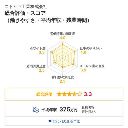
コトヒラ工業株式会社
総合評価・スコア
（働きやすさ・平均年収・残業時間）
3.3
総合評価
投稿者数
375
平均年収
万円
正社員2人
世代別
20代
▼ 世代別の最高年収
30代
40代
最高年収
390
--万
--万
万