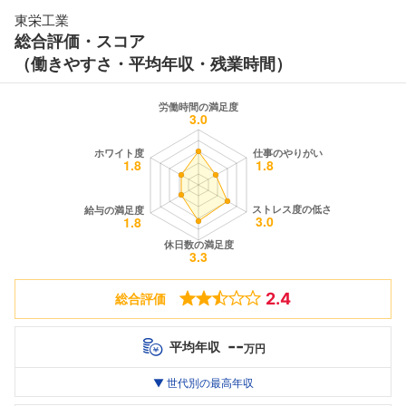
東栄工業
総合評価・スコア
（働きやすさ・平均年収・残業時間）
2.4
総合評価
--
平均年収
万円
世代別
20代
▼ 世代別の最高年収
30代
40代
最高年収
--万
--万
--万