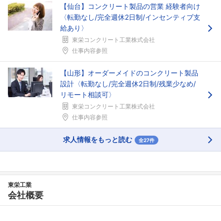
【仙台】コンクリート製品の営業 経験者向け
〈転勤なし/完全週休2日制/インセンティブ支
給あり〉
東栄コンクリート工業株式会社
仕事内容参照
【山形】オーダーメイドのコンクリート製品
設計〈転勤なし/完全週休2日制/残業少なめ/
リモート相談可〉
東栄コンクリート工業株式会社
フォローしました
仕事内容参照
こちらの企業もフォローしませんか？
求人情報をもっと読む
全27件
東栄工業
会社概要