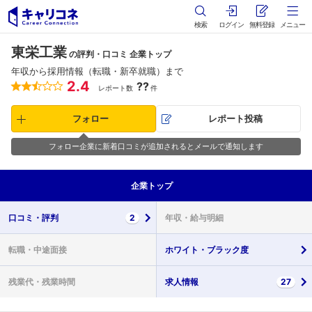
検索
ログイン
無料登録
メニュー
東栄工業
の評判・口コミ 企業トップ
年収から採用情報（転職・新卒就職）まで
2.4
??
レポート数
件
フォロー
レポート投稿
フォロー企業に新着口コミが追加されるとメールで通知します
企業
トップ
口コミ・
評判
2
年収・
給与明細
転職・
中途面接
ホワイト・
ブラック度
残業代・
残業時間
求人情報
27