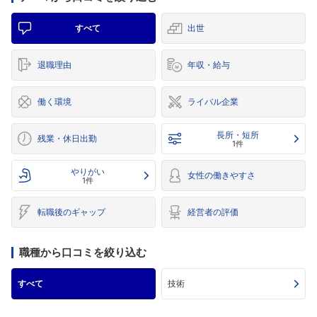
すべて
出世
退職理由
年収・給与
働く環境
ライバル企業
長所・短所
残業・休日出勤
1件
やりがい
女性の働きやすさ
1件
転職後のギャップ
経営者の評価
職種から口コミを絞り込む
すべて
技術