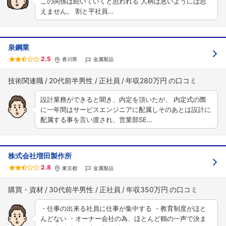
この関係は続いていくと思われる 人柄は悪いようには思
えません。 割と平社員…
泉鋼業
2.5
香川県
金属製品
技術関連職
20代前半男性
正社員
年収280万円
設計業務ができると聞き、内定を頂いたが、 内定式の際
に一年間はサービスエンジニアに配属しそのあとは設計に
配属する事を言い渡され、営業部SE…
株式会社増田製作所
2.8
東京都
金属製品
購買・資材
30代前半男性
正社員
年収350万円
・仕事の出来る社員に仕事が集中する ・教育制度がほと
んどない ・オーナー会社の為、ほとんど鶴の一声で決ま