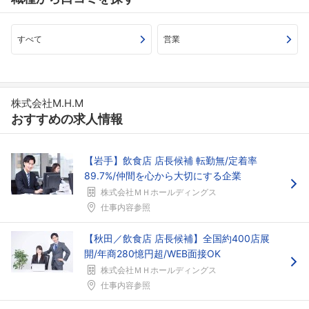
すべて
営業
株式会社M.H.M
おすすめの求人情報
【岩手】飲食店 店長候補 転勤無/定着率
89.7%/仲間を心から大切にする企業
株式会社ＭＨホールディングス
仕事内容参照
【秋田／飲食店 店長候補】全国約400店展
開/年商280憶円超/WEB面接OK
株式会社ＭＨホールディングス
仕事内容参照