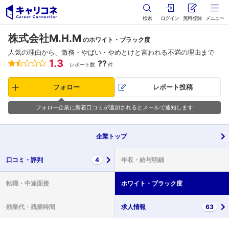
検索
ログイン
無料登録
メニュー
株式会社M.H.M
のホワイト・ブラック度
人気の理由から、激務・やばい・やめとけと言われる不満の理由まで
1.3
??
レポート数
件
フォロー
レポート投稿
フォロー企業に新着口コミが追加されるとメールで通知します
企業
トップ
口コミ・
評判
4
年収・
給与明細
転職・
中途面接
ホワイト・
ブラック度
残業代・
残業時間
求人情報
63