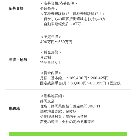
＜応募資格/応募条件＞
応募資格
必須条件：
＜業種未経験歓迎！職種未経験歓迎！＞
・何かしらの顧客折衝経験をお持ちの方
・自動車運転免許（AT可）
＜予定年収＞
400万円〜550万円
＜賃金形態＞
月給制
年収・給与
特記事項なし
＜賃金内訳＞
月額（基本給）：189,400円〜260,425円
固定残業手当/月：60,600円〜83,325円（固定残...
＜勤務地詳細＞
静岡支店
住所：静岡県藤枝市善左衛門300-11
勤務地
勤務地最寄駅：藤枝駅
受動喫煙対策：屋内全面禁煙
変更の範囲：会社の定める事業所