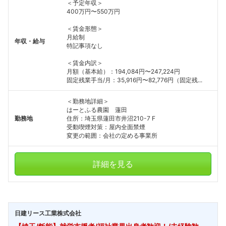
＜予定年収＞
400万円〜550万円
＜賃金形態＞
月給制
年収・給与
特記事項なし
＜賃金内訳＞
月額（基本給）：194,084円〜247,224円
固定残業手当/月：35,916円〜82,776円（固定残...
＜勤務地詳細＞
はーとふる農園 蓮田
勤務地
住所：埼玉県蓮田市井沼210-7 F
受動喫煙対策：屋内全面禁煙
変更の範囲：会社の定める事業所
詳細を見る
日建リース工業株式会社