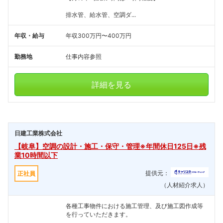
排水管、給水管、空調ダ...
年収・給与
年収300万円〜400万円
勤務地
仕事内容参照
詳細を見る
日建工業株式会社
【岐阜】空調の設計・施工・保守・管理※年間休日125日※残
業10時間以下
提供元：
正社員
（人材紹介求人）
各種工事物件における施工管理、及び施工図作成等
を行っていただきます。