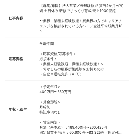
【群馬/藤岡】法人営業／未経験歓迎 賞与4か月分実
績 土日休み 研修でじっくり育成 売上1000億超
仕事内容
〜業界・業種未経験歓迎！異業界の方でキャリアチ
ェンジを検討されている方へ！／全社平均残業月18
h...
学歴不問
＜応募資格/応募条件＞
応募資格
必須条件：
＜業種未経験歓迎！職種未経験歓迎！＞
・何かしらの顧客折衝経験をお持ちの方
・自動車運転免許（AT可）
＜予定年収＞
400万円〜550万円
＜賃金形態＞
月給制
年収・給与
特記事項なし
＜賃金内訳＞
月額（基本給）：189,400円〜260,425円
固定残業手当/月：60,600円〜83,325円（固定残...