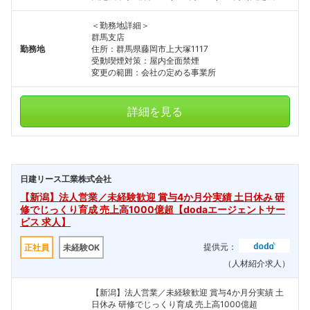
＜勤務地詳細＞
群馬支店
勤務地
住所：群馬県藤岡市上大塚1117
受動喫煙対策：屋内全面禁煙
変更の範囲：会社の定める事業所
詳細を見る
日建リース工業株式会社
【新潟】法人営業／未経験歓迎 賞与4か月分実績 土日休み 研
修でじっくり育成 売上高1000億超【dodaエージェントサー
ビス 求人】
提供元：
正社員
未経験OK
（人材紹介求人）
【新潟】法人営業／未経験歓迎 賞与4か月分実績 土
日休み 研修でじっくり育成 売上高1000億超