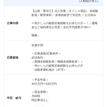
（人材紹介求人）
【山形・寒河江】法人営業（オフィス用品） 未経験
歓迎／教育体制 ／多角的経営で安定性 ／土日休み
仕事内容
〜何かしらの顧客折衝経験をお持ちの方へ！／退職
金など福利厚生が充実／全社平均残業月18h〜
職務...
学歴不問
＜応募資格/応募条件＞
応募資格
必須条件：
＜業種未経験歓迎！職種未経験歓迎！＞
・何かしらの顧客折衝経験をお持ちの方
・自動車運転免許（AT可）
＜予定年収＞
400万円〜550万円
＜賃金形態＞
月給制
年収・給与
特記事項なし