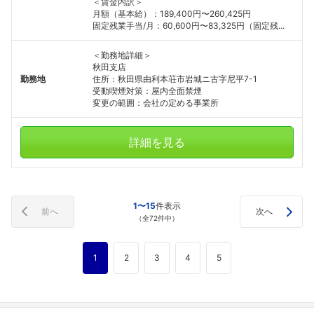
＜賃金内訳＞
月額（基本給）：189,400円〜260,425円
固定残業手当/月：60,600円〜83,325円（固定残...
＜勤務地詳細＞
秋田支店
勤務地
住所：秋田県由利本荘市岩城ニ古字尼平7-1
受動喫煙対策：屋内全面禁煙
変更の範囲：会社の定める事業所
詳細を見る
1〜15
件表示
前へ
次へ
（全72件中）
1
2
3
4
5