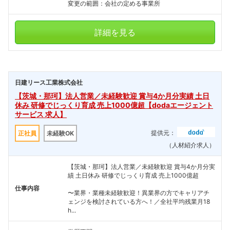
変更の範囲：会社の定める事業所
詳細を見る
日建リース工業株式会社
【茨城・那珂】法人営業／未経験歓迎 賞与4か月分実績 土日
休み 研修でじっくり育成 売上1000億超【dodaエージェント
サービス 求人】
提供元：
正社員
未経験OK
（人材紹介求人）
【茨城・那珂】法人営業／未経験歓迎 賞与4か月分実
績 土日休み 研修でじっくり育成 売上1000億超
仕事内容
〜業界・業種未経験歓迎！異業界の方でキャリアチ
ェンジを検討されている方へ！／全社平均残業月18
h...
フォローしました