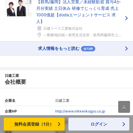
【群馬/藤岡】法人営業／未経験歓迎 賞与4か
月分実績 土日休み 研修でじっくり育成 売上
1000億超【dodaエージェントサービス 求
人】
日建リース工業株式会社
＜勤務地詳細＞群馬支店住所：群馬県藤岡市上大塚11...
求人情報をもっと読む
全72件
日建工業
会社概要
企業名
日建工業

企業HP
http://www.nikkenkogyo.co.jp
住所
宮城県仙台市青葉区二日町16-9
無料会員登録（1分）
ログイン
業界
建設業