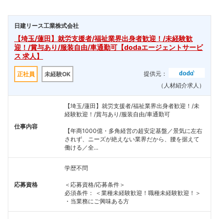
日建リース工業株式会社
【埼玉/蓮田】就労支援者/福祉業界出身者歓迎！/未経験歓
迎！/賞与あり/服装自由/車通勤可【dodaエージェントサービ
ス 求人】
提供元：
正社員
未経験OK
（人材紹介求人）
【埼玉/蓮田】就労支援者/福祉業界出身者歓迎！/未
経験歓迎！/賞与あり/服装自由/車通勤可
仕事内容
【年商1000億・多角経営の超安定基盤／景気に左右
されず、ニーズが絶えない業界だから、腰を据えて
働ける／全...
学歴不問
応募資格
＜応募資格/応募条件＞
必須条件： ＜業種未経験歓迎！職種未経験歓迎！＞
・当業務にご興味ある方