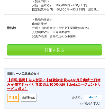
＜賃金内訳＞
月額（基本給）：189,400円〜260,425円
固定残業手当/月：60,600円〜83,325円（固定残...
＜勤務地詳細＞
山形営業所
勤務地
住所：山形県寒河江市中央工業団地158-23
受動喫煙対策：屋内全面禁煙
変更の範囲：会社の定める事業所
詳細を見る
日建リース工業株式会社
【群馬/藤岡】法人営業／未経験歓迎 賞与4か月分実績 土日休
み 研修でじっくり育成 売上1000億超【dodaエージェントサ
ービス 求人】
提供元：
正社員
未経験OK
（人材紹介求人）