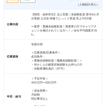
（人材紹介求人）
【秋田・由利本荘】法人営業／未経験歓迎 賞与4か月
分実績 土日休 研修でじっくり育成 売上1000億
仕事内容
〜業界・業種未経験歓迎！異業界の方でキャリアチ
ェンジを検討されている方へ！／全社平均残業月18
h...
学歴不問
＜応募資格/応募条件＞
応募資格
必須条件：
＜業種未経験歓迎！職種未経験歓迎！＞
・何かしらの顧客折衝経験をお持ちの方
・自動車運転免許（AT可）
＜予定年収＞
400万円〜550万円
＜賃金形態＞
月給制
年収・給与
特記事項なし