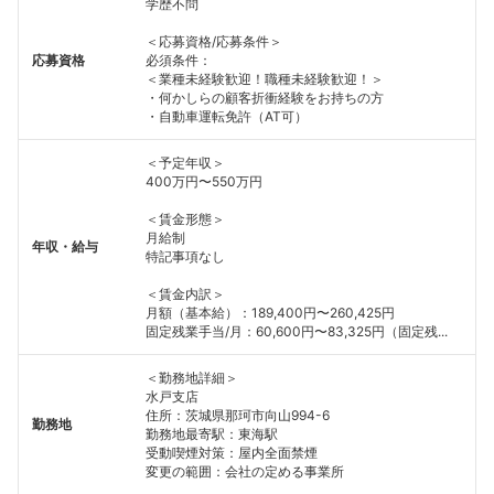
学歴不問
こちらの企業もフォローしませんか？
＜応募資格/応募条件＞
応募資格
必須条件：
＜業種未経験歓迎！職種未経験歓迎！＞
・何かしらの顧客折衝経験をお持ちの方
・自動車運転免許（AT可）
＜予定年収＞
400万円〜550万円
＜賃金形態＞
月給制
年収・給与
特記事項なし
＜賃金内訳＞
月額（基本給）：189,400円〜260,425円
固定残業手当/月：60,600円〜83,325円（固定残...
＜勤務地詳細＞
水戸支店
住所：茨城県那珂市向山994-6
勤務地
勤務地最寄駅：東海駅
受動喫煙対策：屋内全面禁煙
変更の範囲：会社の定める事業所