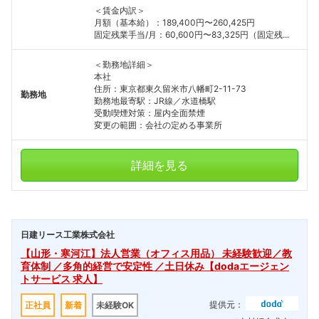
＜賃金内訳＞
月額（基本給）：189,400円〜260,425円
固定残業手当/月：60,600円〜83,325円（固定残...
＜勤務地詳細＞
本社
住所：東京都東久留米市八幡町2-11-73
勤務地
勤務地最寄駅：JR線／水道橋駅
受動喫煙対策：屋内全面禁煙
変更の範囲：会社の定める事業所
詳細を見る
日建リース工業株式会社
【山形・寒河江】法人営業（オフィス用品） 未経験歓迎／教
育体制 ／多角的経営で安定性 ／土日休み【dodaエージェン
トサービス 求人】
提供元：
正社員
新着
未経験OK