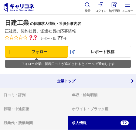
検索
ログイン
無料登録
メニュー
日建工業
の転職求人情報・社員仕事内容
正社員、契約社員、派遣社員の応募情報
?.?
??
レポート数
件
フォロー
レポート投稿
フォロー企業に新着口コミが追加されるとメールで通知します
企業
トップ
口コミ・
評判
年収・
給与明細
転職・
中途面接
ホワイト・
ブラック度
残業代・
残業時間
求人情報
72