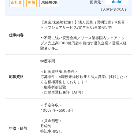
提供元：
正社員
新着
未経験OK
（人材紹介求人）
【東京/未経験歓迎！】法人営業（照明設備）※業界
トップシェアサービス/賞与あり/事業安定性
仕事内容
〜不況に強い安定企業／リース業界国内シェアトッ
プ／売上高1000億円超を目指す優良企業／営業未経
験者が多...
学歴不問
＜応募資格/応募条件＞
応募資格
応募条件：※職種未経験歓迎！法人営業に挑戦したい
方を積極募集しております！
・顧客折衝経験
・自動車運転免許（AT可）
＜予定年収＞
400万円〜550万円
＜賃金形態＞
月給制
年収・給与
特記事項なし