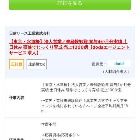
詳細を見る
日建リース工業株式会社
【東京・水道橋】法人営業／未経験歓迎 賞与4か月分実績 土
日休み 研修でじっくり育成 売上1000億【dodaエージェント
サービス 求人】
提供元：
正社員
未経験OK
（人材紹介求人）
【東京・水道橋】法人営業／未経験歓迎 賞与4か月分
実績 土日休み 研修でじっくり育成 売上1000億
仕事内容
〜業界・業種未経験歓迎！異業界の方でキャリアチ
ェンジを検討されている方へ！／全社平均残業月18
h...
学歴不問
＜応募資格/応募条件＞