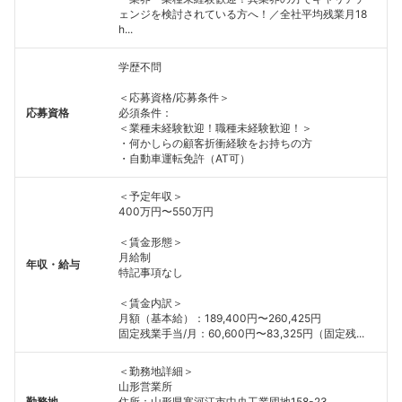
ェンジを検討されている方へ！／全社平均残業月18
h...
学歴不問
＜応募資格/応募条件＞
応募資格
必須条件：
＜業種未経験歓迎！職種未経験歓迎！＞
・何かしらの顧客折衝経験をお持ちの方
・自動車運転免許（AT可）
＜予定年収＞
400万円〜550万円
＜賃金形態＞
月給制
年収・給与
特記事項なし
＜賃金内訳＞
月額（基本給）：189,400円〜260,425円
固定残業手当/月：60,600円〜83,325円（固定残...
＜勤務地詳細＞
山形営業所
勤務地
住所：山形県寒河江市中央工業団地158-23