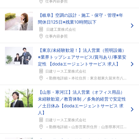
仕事内容参照
【岐阜】空調の設計・施工・保守・管理※年
間休日125日※残業10時間以下
日建工業株式会社
仕事内容参照
【東京/未経験歓迎！】法人営業（照明設備）
※業界トップシェアサービス/賞与あり/事業安
定性 【dodaエージェントサービス 求人】
日建リース工業株式会社
＜勤務地詳細＞本社住所：東京都東久留米市八幡町2-...
【山形・寒河江】法人営業（オフィス用品）
未経験歓迎／教育体制 ／多角的経営で安定性
／土日休み【dodaエージェントサービス 求
人】
日建リース工業株式会社
＜勤務地詳細＞山形営業所住所：山形県寒河江市中央工...