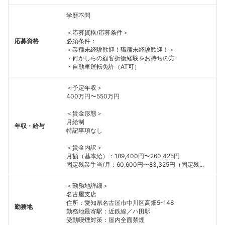
学歴不問
＜応募資格/応募条件＞
応募資格
必須条件：
＜業種未経験歓迎！職種未経験歓迎！＞
・何かしらの顧客折衝経験をお持ちの方
・自動車運転免許（AT可）
＜予定年収＞
400万円〜550万円
＜賃金形態＞
月給制
年収・給与
特記事項なし
＜賃金内訳＞
月額（基本給）：189,400円〜260,425円
固定残業手当/月：60,600円〜83,325円（固定残...
＜勤務地詳細＞
名古屋支店
住所：愛知県名古屋市中川区高畑5-148
勤務地
勤務地最寄駅：近鉄線／ハ田駅
受動喫煙対策：屋内全面禁煙