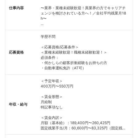
仕事内容
〜業界・業種未経験歓迎！異業界の方でキャリアチ
ェンジを検討されている方へ！／全社平均残業月18
h〜
...
学歴不問
＜応募資格/応募条件＞
応募資格
＜業種未経験歓迎！職種未経験歓迎！＞
必須条件：
・何かしらの顧客折衝経験をお持ちの方
・自動車運転免許（AT可）
＜予定年収＞
400万円〜550万円
＜賃金形態＞
月給制
年収・給与
特記事項なし
＜賃金内訳＞
月額（基本給）：189,400円〜260,425円
固定残業手当/月：60,600円〜83,325円（固定残...