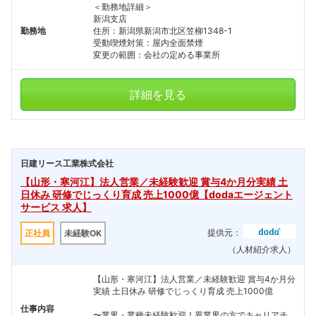
＜勤務地詳細＞
新潟支店
勤務地
住所：新潟県新潟市北区笠柳1348-1
受動喫煙対策：屋内全面禁煙
変更の範囲：会社の定める事業所
詳細を見る
日建リース工業株式会社
【山形・寒河江】法人営業／未経験歓迎 賞与4か月分実績 土
日休み 研修でじっくり育成 売上1000億【dodaエージェント
サービス 求人】
提供元：
正社員
未経験OK
（人材紹介求人）
【山形・寒河江】法人営業／未経験歓迎 賞与4か月分
実績 土日休み 研修でじっくり育成 売上1000億
仕事内容
〜業界・業種未経験歓迎！異業界の方でキャリアチ