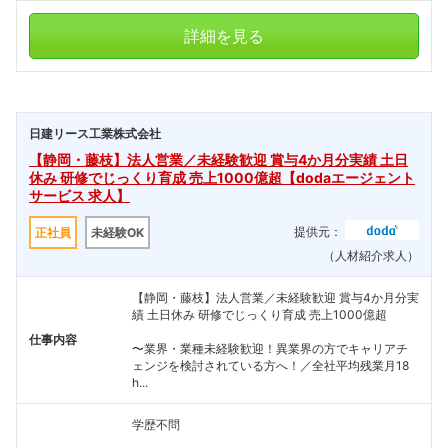
詳細を見る
日建リース工業株式会社
【静岡・藤枝】法人営業／未経験歓迎 賞与4か月分実績 土日
休み 研修でじっくり育成 売上1000億超【dodaエージェント
サービス 求人】
提供元：
正社員
未経験OK
（人材紹介求人）
【静岡・藤枝】法人営業／未経験歓迎 賞与4か月分実
績 土日休み 研修でじっくり育成 売上1000億超
仕事内容
〜業界・業種未経験歓迎！異業界の方でキャリアチ
ェンジを検討されている方へ！／全社平均残業月18
h...
学歴不問