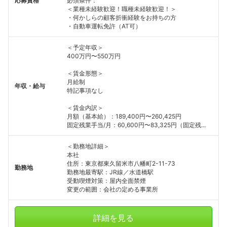
応募資格
必須条件：
＜業種未経験歓迎！職種未経験歓迎！＞
・何かしらの顧客折衝経験をお持ちの方
・自動車運転免許（AT可）
＜予定年収＞
400万円〜550万円
＜賃金形態＞
月給制
年収・給与
特記事項なし
＜賃金内訳＞
月額（基本給）：189,400円〜260,425円
固定残業手当/月：60,600円〜83,325円（固定残...
＜勤務地詳細＞
本社
住所：東京都東久留米市八幡町2-11-73
勤務地
勤務地最寄駅：JR線／水道橋駅
受動喫煙対策：屋内全面禁煙
変更の範囲：会社の定める事業所
詳細を見る