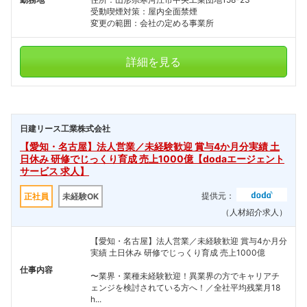
受動喫煙対策：屋内全面禁煙
変更の範囲：会社の定める事業所
詳細を見る
日建リース工業株式会社
【愛知・名古屋】法人営業／未経験歓迎 賞与4か月分実績 土
日休み 研修でじっくり育成 売上1000億【dodaエージェント
サービス 求人】
提供元：
正社員
未経験OK
（人材紹介求人）
【愛知・名古屋】法人営業／未経験歓迎 賞与4か月分
実績 土日休み 研修でじっくり育成 売上1000億
仕事内容
〜業界・業種未経験歓迎！異業界の方でキャリアチ
ェンジを検討されている方へ！／全社平均残業月18
h...