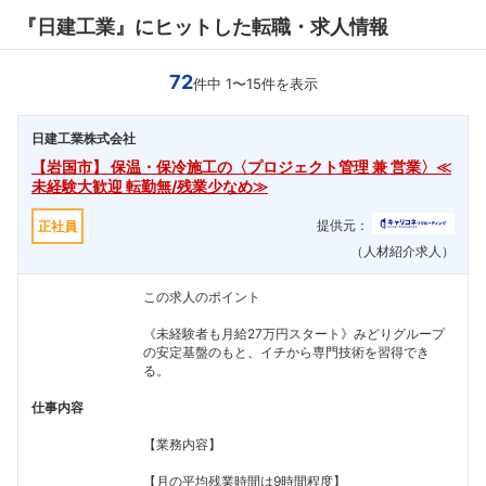
『日建工業』にヒットした転職・求人情報
72
件中 1〜15件を表示
日建工業株式会社
【岩国市】 保温・保冷施工の〈プロジェクト管理 兼 営業〉≪
未経験大歓迎 転勤無/残業少なめ≫
提供元：
正社員
（人材紹介求人）
この求人のポイント
《未経験者も月給27万円スタート》みどりグループ
の安定基盤のもと、イチから専門技術を習得でき
る。
仕事内容
【業務内容】
【月の平均残業時間は9時間程度】