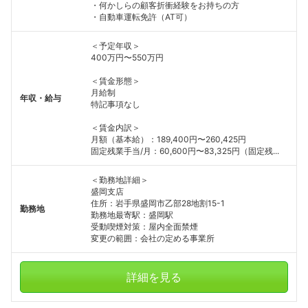
・何かしらの顧客折衝経験をお持ちの方
・自動車運転免許（AT可）
＜予定年収＞
400万円〜550万円
＜賃金形態＞
月給制
年収・給与
特記事項なし
＜賃金内訳＞
月額（基本給）：189,400円〜260,425円
固定残業手当/月：60,600円〜83,325円（固定残...
＜勤務地詳細＞
盛岡支店
住所：岩手県盛岡市乙部28地割15-1
勤務地
勤務地最寄駅：盛岡駅
受動喫煙対策：屋内全面禁煙
変更の範囲：会社の定める事業所
詳細を見る