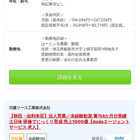
年収・給与
特記事項なし
＜賃金内訳＞
月額（基本給）：194,084円〜247,224円
固定残業手当/月：35,916円〜82,776円（固定残...
＜勤務地詳細＞
はーとふる農園 飯能
勤務地
住所：埼玉県飯能市大字上畑字前田166地先 F
受動喫煙対策：屋内全面禁煙
変更の範囲：会社の定める事業所
詳細を見る
日建リース工業株式会社
【秋田・由利本荘】法人営業／未経験歓迎 賞与4か月分実績
土日休 研修でじっくり育成 売上1000億【dodaエージェント
サービス 求人】
提供元：
正社員
未経験OK