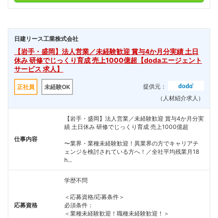
日建リース工業株式会社
【岩手・盛岡】法人営業／未経験歓迎 賞与4か月分実績 土日
休み 研修でじっくり育成 売上1000億超【dodaエージェント
サービス 求人】
提供元：
正社員
未経験OK
（人材紹介求人）
【岩手・盛岡】法人営業／未経験歓迎 賞与4か月分実
績 土日休み 研修でじっくり育成 売上1000億超
仕事内容
〜業界・業種未経験歓迎！異業界の方でキャリアチ
ェンジを検討されている方へ！／全社平均残業月18
h...
学歴不問
＜応募資格/応募条件＞
応募資格
必須条件：
＜業種未経験歓迎！職種未経験歓迎！＞