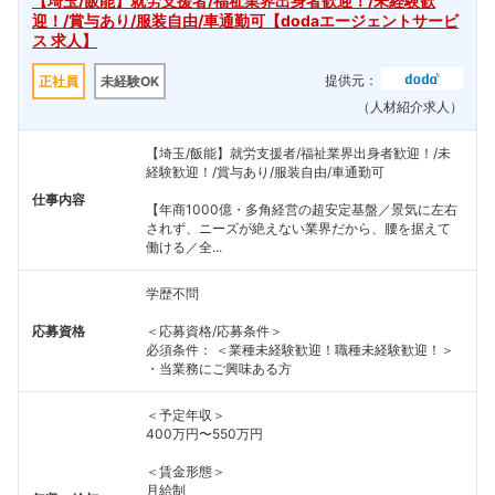
【埼玉/飯能】就労支援者/福祉業界出身者歓迎！/未経験歓
迎！/賞与あり/服装自由/車通勤可【dodaエージェントサービ
ス 求人】
提供元：
正社員
未経験OK
（人材紹介求人）
【埼玉/飯能】就労支援者/福祉業界出身者歓迎！/未
経験歓迎！/賞与あり/服装自由/車通勤可
仕事内容
【年商1000億・多角経営の超安定基盤／景気に左右
されず、ニーズが絶えない業界だから、腰を据えて
働ける／全...
学歴不問
応募資格
＜応募資格/応募条件＞
必須条件： ＜業種未経験歓迎！職種未経験歓迎！＞
・当業務にご興味ある方
＜予定年収＞
400万円〜550万円
＜賃金形態＞
月給制