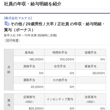
社員の年収・給与明細を紹介
[
株式会社マルナカ
]
その他
29歳男性
大卒
正社員
の年収・給与明細・
賞与（ボーナス）
新卒入社 3年～10年未満 (投稿時に在職)
2011年度
基本給
時間外手当
役職手当
180,000
100,000
0
円
円
円
資格手当
住宅手当
家族手当
月
給
0
0
26,000
円
円
円
通勤手当
その他手当
20,000
0
円
円
定期賞与
決算賞与
インセンティブ賞与
賞
（2回計）
（0回計）
与
800,000
0
0
円
円
円