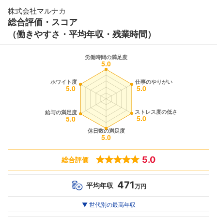
株式会社マルナカ
総合評価・スコア
（働きやすさ・平均年収・残業時間）
5.0
総合評価
471
平均年収
万円
世代別
20代
▼ 世代別の最高年収
30代
40代
最高年収
471
--万
--万
万