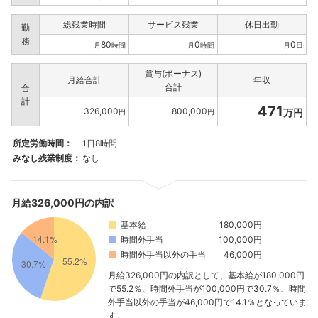
総残業時間
サービス残業
休日出勤
勤
務
80
0
0
月
時間
月
時間
月
日
賞与(ボーナス)
月給合計
年収
合計
合
計
471
326,000
800,000
万円
円
円
所定労働時間：
1日8時間
みなし残業制度：
なし
月給326,000円の内訳
基本給
180,000円
時間外手当
100,000円
時間外手当以外の手当
46,000円
月給326,000円の内訳として、基本給が180,000円
で55.2％、時間外手当が100,000円で30.7％、時間
外手当以外の手当が46,000円で14.1％となっていま
す。