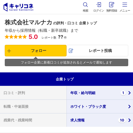
検索
ログイン
無料登録
メニュー
株式会社マルナカ
の評判・口コミ 企業トップ
年収から採用情報（転職・新卒就職）まで
5.0
??
レポート数
件
フォロー
レポート投稿
フォロー企業に新着口コミが追加されるとメールで通知します
企業
トップ
口コミ・
評判
年収・
給与明細
1
転職・
中途面接
ホワイト・
ブラック度
残業代・
残業時間
求人情報
10