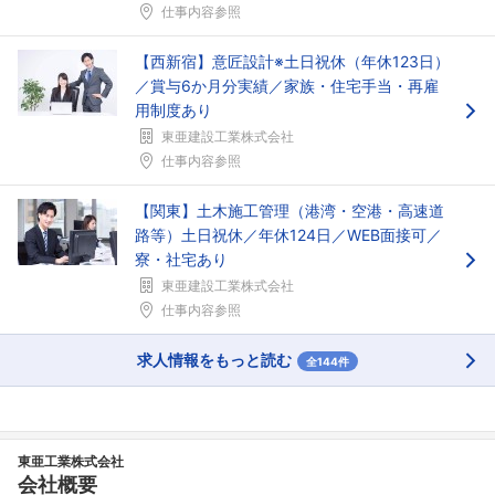
仕事内容参照
【西新宿】意匠設計※土日祝休（年休123日）
／賞与6か月分実績／家族・住宅手当・再雇
用制度あり
東亜建設工業株式会社
仕事内容参照
【関東】土木施工管理（港湾・空港・高速道
路等）土日祝休／年休124日／WEB面接可／
寮・社宅あり
東亜建設工業株式会社
仕事内容参照
求人情報をもっと読む
全144件
東亜工業株式会社
会社概要