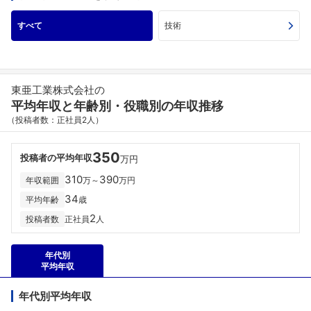
すべて
技術
東亜工業株式会社の
平均年収と年齢別・役職別の年収推移
（投稿者数：正社員2人）
350
投稿者の平均年収
万円
310
390
年収範囲
万～
万円
34
平均年齢
歳
2
投稿者数
正社員
人
年代別
平均年収
年代別平均年収