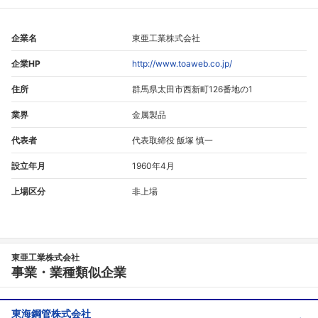
企業名
東亜工業株式会社
企業HP
http://www.toaweb.co.jp/
住所
群馬県太田市西新町126番地の1
業界
金属製品
代表者
代表取締役 飯塚 慎一
設立年月
1960年4月
上場区分
非上場
東亜工業株式会社
事業・業種類似企業
東海鋼管株式会社