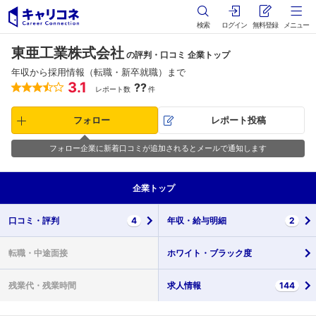
検索
ログイン
無料登録
メニュー
東亜工業株式会社
の評判・口コミ 企業トップ
年収から採用情報（転職・新卒就職）まで
3.1
??
レポート数
件
フォロー
レポート投稿
フォロー企業に新着口コミが追加されるとメールで通知します
企業
トップ
口コミ・
評判
4
年収・
給与明細
2
転職・
中途面接
ホワイト・
ブラック度
残業代・
残業時間
求人情報
144