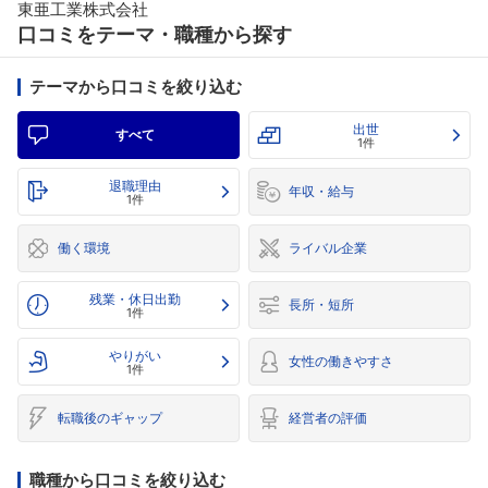
東亜工業株式会社
口コミをテーマ・職種から探す
テーマから口コミを絞り込む
出世
すべて
1件
退職理由
年収・給与
1件
働く環境
ライバル企業
残業・休日出勤
長所・短所
1件
やりがい
女性の働きやすさ
1件
転職後のギャップ
経営者の評価
職種から口コミを絞り込む