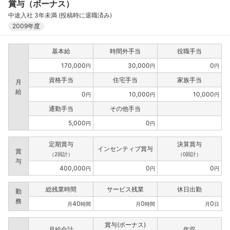
賞与（ボーナス）
中途入社 3年未満 (投稿時に退職済み)
2009年度
基本給
時間外手当
役職手当
170,000
30,000
0
円
円
円
資格手当
住宅手当
家族手当
月
給
0
10,000
10,000
円
円
円
通勤手当
その他手当
5,000
0
円
円
定期賞与
決算賞与
インセンティブ賞与
賞
（2回計）
（0回計）
与
400,000
0
0
円
円
円
総残業時間
サービス残業
休日出勤
勤
務
40
0
0
月
時間
月
時間
月
日
賞与(ボーナス)
月給合計
年収