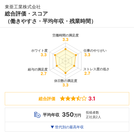
東亜工業株式会社
総合評価・スコア
（働きやすさ・平均年収・残業時間）
3.1
総合評価
投稿者数
350
平均年収
万円
正社員2人
世代別
20代
▼ 世代別の最高年収
30代
40代
最高年収
--万
390
--万
万