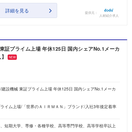
こちらの企業もフォローしませんか？
詳細を見る
提供元：
人材紹介求人
証プライム上場 年休125日 国内シェアNo.1メーカ
人】
NEW
建設機械 東証プライム上場 年休125日 国内シェアNo.1メーカ
プライム上場/「世界のＡＩＲＭＡＮ」ブランド/入社3年後定着率
学、短期大学、専修・各種学校、高等専門学校、高等学校卒以上