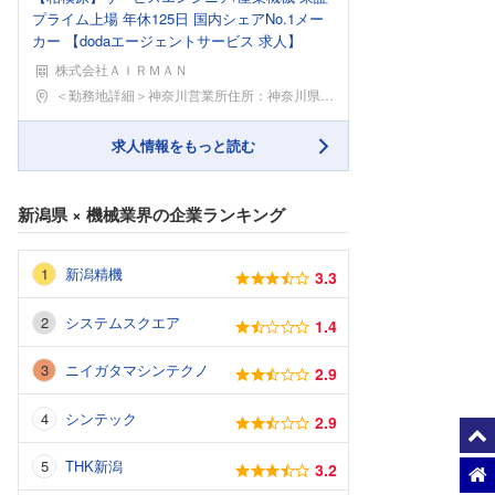
プライム上場 年休125日 国内シェアNo.1メー
カー 【dodaエージェントサービス 求人】
株式会社ＡＩＲＭＡＮ
勤務地
＜勤務地詳細＞神奈川営業所住所：神奈川県相模原市中
求人情報をもっと読む
新潟県
×
機械業界
の企業ランキング
新潟精機
3.3
システムスクエア
1.4
ニイガタマシンテクノ
2.9
シンテック
2.9
THK新潟
3.2