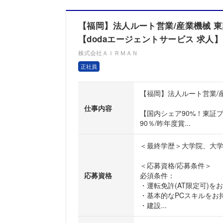
【福岡】法人ルート営業/産業機械 東証
【dodaエージェントサービス 求人】
株式会社ＡＩＲＭＡＮ
正社員
【福岡】法人ルート営業/産
仕事内容
【国内シェア90%！東証
90％/昨年度賞...
＜最終学歴＞大学院、大
＜応募資格/応募条件＞
応募資格
必須条件：
・運転免許(AT限定可)を
・基本的なPCスキルをお
・建設...