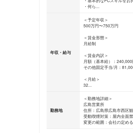
・基本的なPCスキルをお
・何ら...
＜予定年収＞
500万円〜750万円
＜賃金形態＞
月給制
年収・給与
＜賃金内訳＞
月額（基本給）：240,000円
その他固定手当/月：81,000
＜月給＞
32...
＜勤務地詳細＞
広島営業所
勤務地
住所：広島県広島市西区観音新
受動喫煙対策：屋内全面
変更の範囲：会社の定め