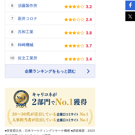
須藤製作所
3.2
新井コロナ
2.4
共和工業
3.8
柿崎機械
3.7
佐文工業所
3.4
企業ランキングをもっと読む
■実査委託先：日本マーケティングリサーチ機構 ■調査概要：2023