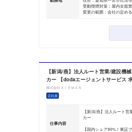
勤務地
住所：愛知県一宮市伝法寺5-
受動喫煙対策：屋内全面
変更の範囲：会社の定め
【新潟/燕】法人ルート営業/建設機械 
カー 【dodaエージェントサービス 
株式会社ＡＩＲＭＡＮ
正社員
【新潟/燕】法人ルート営業
カー
仕事内容
【国内シェア90%！東証