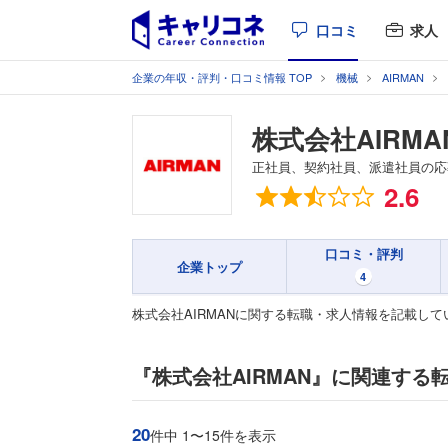
口コミ
求人
企業の年収・評判・口コミ情報 TOP
機械
AIRMAN
株式会社AIRMA
正社員、契約社員、派遣社員の応
総合評価
2.6
口コミ・評判
企業トップ
4
株式会社AIRMANに関する転職・求人情報を記載し
『株式会社AIRMAN』に関連する
20
件中 1〜15件を表示