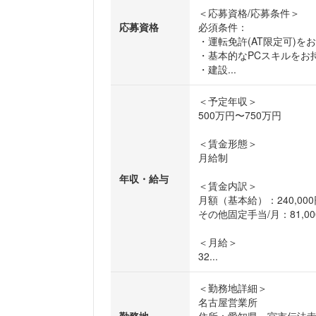
＜応募資格/応募条件＞
応募資格
必須条件：
・運転免許(AT限定可)を
・基本的なPCスキルをお
・建設...
＜予定年収＞
500万円〜750万円
＜賃金形態＞
月給制
年収・給与
＜賃金内訳＞
月額（基本給）：240,000円
その他固定手当/月：81,000
＜月給＞
32...
＜勤務地詳細＞
名古屋営業所