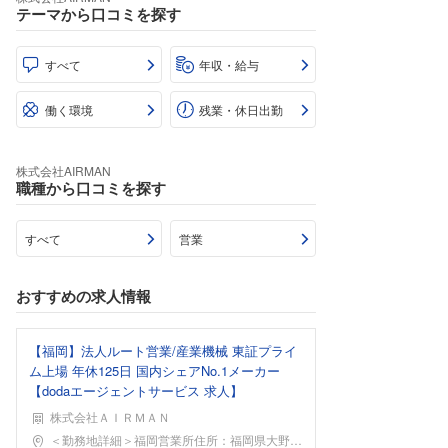
テーマから口コミを探す
すべて
年収・給与
働く環境
残業・休日出勤
株式会社AIRMAN
職種から口コミを探す
すべて
営業
おすすめの求人情報
【福岡】法人ルート営業/産業機械 東証プライ
ム上場 年休125日 国内シェアNo.1メーカー
【dodaエージェントサービス 求人】
株式会社ＡＩＲＭＡＮ
勤務地
＜勤務地詳細＞福岡営業所住所：福岡県大野城市御笠川