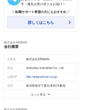
手・優良企業の求人をお届け！
転職サポート希望の方にもおすすめ
詳しくはこちら
株式会社AIRMAN
会社概要
企業名
株式会社AIRMAN
英名
Hokuetsu Industries Co., Ltd.
企業HP
http://www.airman.co.jp/
住所
新潟県燕市下粟生津3074番地
もっと見る
株式会社AIRMAN