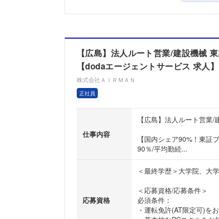
【広島】法人ルート営業/建設機械 東証
【dodaエージェントサービス 求人】
株式会社ＡＩＲＭＡＮ
正社員
【広島】法人ルート営業/建
仕事内容
【国内シェア90%！東証
90％/平均勤続...
＜最終学歴＞大学院、大
＜応募資格/応募条件＞
応募資格
必須条件：
・運転免許(AT限定可)を