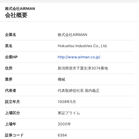
株式会社AIRMAN
会社概要
企業名
株式会社AIRMAN
英名
Hokuetsu Industries Co., Ltd.
企業HP
http://www.airman.co.jp/
住所
新潟県燕市下粟生津3074番地
業界
機械
代表者
代表取締役社長 堀内義正
設立年月
1938年5月
上場区分
東証プライム
上場年
2000年
証券コード
6364