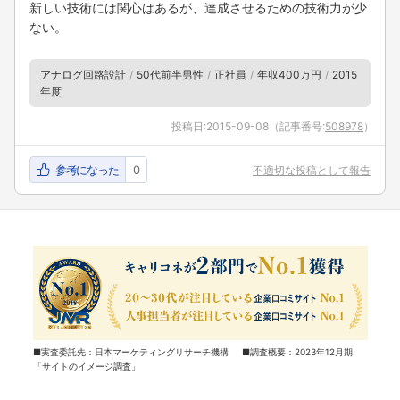
新しい技術には関心はあるが、達成させるための技術力が少
ない。
アナログ回路設計
50代前半男性
正社員
年収400万円
2015
年度
投稿日:
2015-09-08
（記事番号:
508978
）
参考になった
0
不適切な投稿として報告
■実査委託先：日本マーケティングリサーチ機構 ■調査概要：2023年12月期
「サイトのイメージ調査」