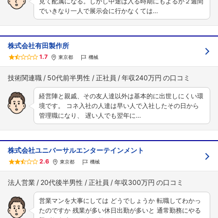
見て配属になる。しかし中途は入る時期にもよるが２週間
でいきなり一人で展示会に行かなくては…
株式会社有田製作所
1.7
東京都
機械
技術関連職
50代前半男性
正社員
年収240万円
経営陣と親戚、その友人達以外は基本的に出世しにくい環
境です。 コネ入社の人達は早い人で入社したその日から
管理職になり、 遅い人でも翌年に…
株式会社ユニバーサルエンターテインメント
2.6
東京都
機械
法人営業
20代後半男性
正社員
年収300万円
営業マンを大事にしては どうでしょうか 転職してわかっ
たのですか 残業が多い休日出勤が多いと 通常勤務にやる