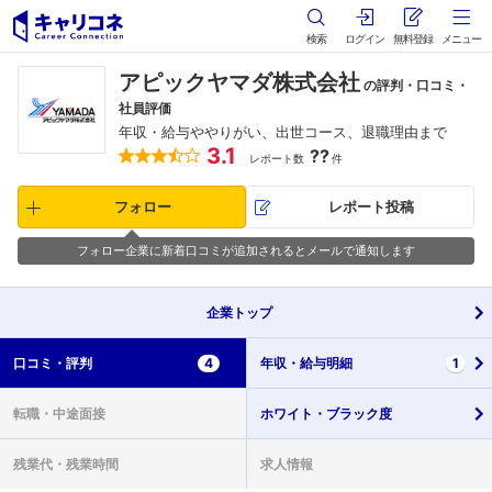
検索
ログイン
無料登録
メニュー
アピックヤマダ株式会社
の評判・口コミ・
社員評価
年収・給与ややりがい、出世コース、退職理由まで
3.1
??
レポート数
件
フォロー
レポート投稿
フォロー企業に新着口コミが追加されるとメールで通知します
企業
トップ
口コミ・
評判
4
年収・
給与明細
1
転職・
中途面接
ホワイト・
ブラック度
残業代・
残業時間
求人情報