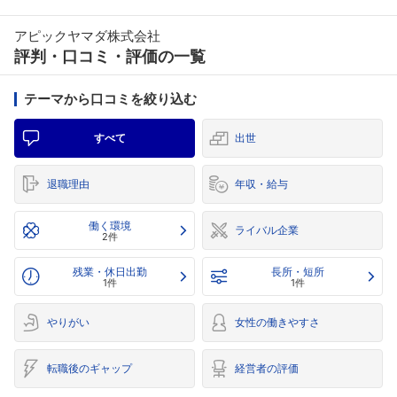
アピックヤマダ株式会社
評判・口コミ・評価の一覧
テーマから口コミを絞り込む
すべて
出世
退職理由
年収・給与
働く環境
ライバル企業
2件
残業・休日出勤
長所・短所
1件
1件
やりがい
女性の働きやすさ
転職後のギャップ
経営者の評価