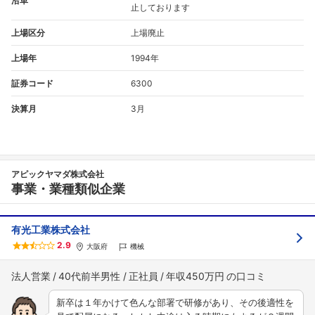
沿革
止しております
上場区分
上場廃止
上場年
1994年
証券コード
6300
決算月
3月
アピックヤマダ株式会社
事業・業種類似企業
有光工業株式会社
2.9
大阪府
機械
法人営業
40代前半男性
正社員
年収450万円
新卒は１年かけて色んな部署で研修があり、その後適性を