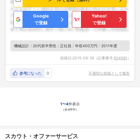
Google
Yahoo!
で登録
で登録
フォローしました
機械設計
20代前半男性
正社員
年収400万円
2011年度
こちらの企業もフォローしませんか？
投稿日:
2015-08-26
（記事番号:
504591
）
参考になった
0
不適切な投稿として報告
1〜4
件表示
（全4件中）
スカウト・オファーサービス