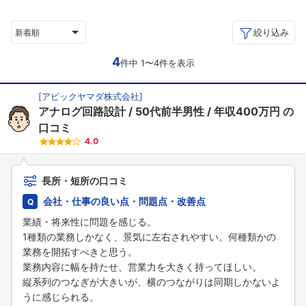
絞り込み
新着順
4
件中 1〜4件を表示
[
アピックヤマダ株式会社
]
アナログ回路設計
50代前半男性
年収400万円
の
口コミ
4.0
長所・短所の口コミ
会社・仕事の良い点・問題点・改善点
業績・将来性に問題を感じる。
1種類の業務しかなく、景気に左右されやすい。何種類かの
業務を開拓すべきと思う。
業務内容に幅を持たせ、営業力を大きく持ってほしい。
縦系列のつなぎが大きいが、横のつながりは同期しかないよ
うに感じられる。