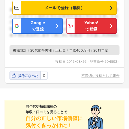
メールで登録（無料）
Google
Yahoo!
で登録
で登録
機械設計
20代前半男性
正社員
年収400万円
2011年度
投稿日:
2015-08-26
（記事番号:
504592
）
参考になった
0
不適切な投稿として報告
同年代や類似職種の
年収・口コミを見ることで
自分の正しい市場価値に
気付くきっかけに！