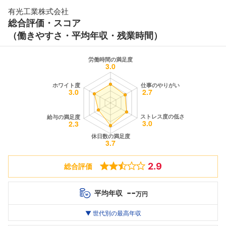
有光工業株式会社
総合評価・スコア
（働きやすさ・平均年収・残業時間）
2.9
総合評価
--
平均年収
万円
世代別
20代
▼ 世代別の最高年収
30代
40代
最高年収
--万
--万
--万