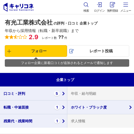
検索
ログイン
無料登録
メニュー
有光工業株式会社
の評判・口コミ 企業トップ
年収から採用情報（転職・新卒就職）まで
2.9
??
レポート数
件
フォロー
レポート投稿
フォロー企業に新着口コミが追加されるとメールで通知します
企業
トップ
口コミ・
評判
5
年収・
給与明細
転職・
中途面接
1
ホワイト・
ブラック度
残業代・
残業時間
1
求人情報