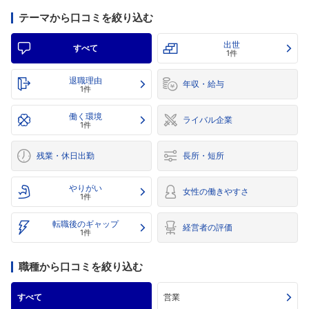
テーマから口コミを絞り込む
出世
すべて
1件
退職理由
年収・給与
1件
働く環境
ライバル企業
1件
残業・休日出勤
長所・短所
やりがい
女性の働きやすさ
1件
転職後のギャップ
経営者の評価
1件
職種から口コミを絞り込む
すべて
営業