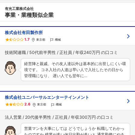
有光工業株式会社
事業・業種類似企業
株式会社有田製作所
1.7
東京都
機械
技術関連職
50代前半男性
正社員
年収240万円
経営陣と親戚、その友人達以外は基本的に出世しにくい環
境です。 コネ入社の人達は早い人で入社したその日から
管理職になり、 遅い人でも翌年に…
株式会社ユニバーサルエンターテインメント
2.6
東京都
機械
法人営業
20代後半男性
正社員
年収300万円
営業マンを大事にしては どうでしょうか 転職してわかっ
たのですか 残業が多い休日出勤が多いと 通常勤務にやる