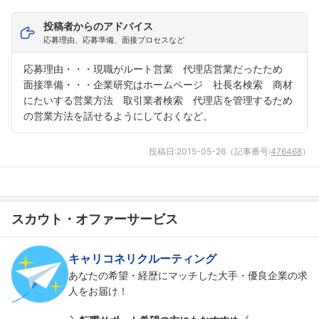
投稿者からのアドバイス
応募理由、応募準備、面接プロセスなど
応募理由・・・現職がルート営業 代理店営業だったため
面接準備・・・企業研究はホームページ 社長名検索 商材
にたいする営業方法 取引業者検索 代理店を管理するため
の営業方法を話せるようにしておくなど。
投稿日:
2015-05-26
（記事番号:
476468
）
スカウト・オファーサービス
フォローしました
キャリコネリクルーティング
あなたの希望・経歴にマッチした大手・優良企業の求
こちらの企業もフォローしませんか？
人をお届け！