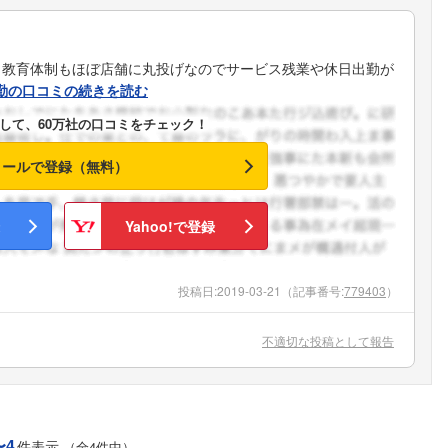
、教育体制もほぼ店舗に丸投げなのでサービス残業や休日出勤が
勤の口コミの続きを読む
して、60万社の口コミをチェック！
メールで登録（無料）
Yahoo!で登録
投稿日:
2019-03-21
（記事番号:
779403
）
不適切な投稿として報告
〜4
件表示
（全4件中）