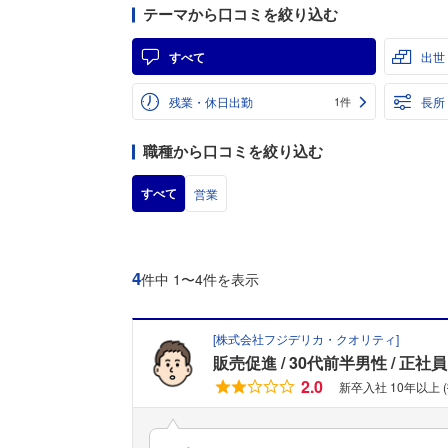
テーマから口コミを絞り込む
すべて
出世
残業・休日出勤
長所
1件
職種から口コミを絞り込む
すべて
営業
4
件中 1〜4件を表示
[
株式会社フジデリカ・クオリティ
]
販売促進
30代前半男性
正社員
2.0
新卒入社 10年以上 