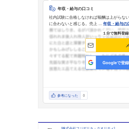
年収・給与の口コミ
社内試験に合格しなければ報酬は上がらな
に合わないと感じる。売上 ...
年収・給与の
１分で無料登録
Googleで登録
参考になった
0
[
株式会社フジデリカ・クオリティ
]