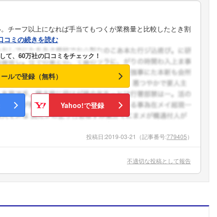
い。チーフ以上になれば手当てもつくが業務量と比較したとき割
口コミの続きを読む
して、60万社の口コミをチェック！
メールで登録（無料）
Yahoo!で登録
投稿日:
2019-03-21
（記事番号:
779405
）
不適切な投稿として報告