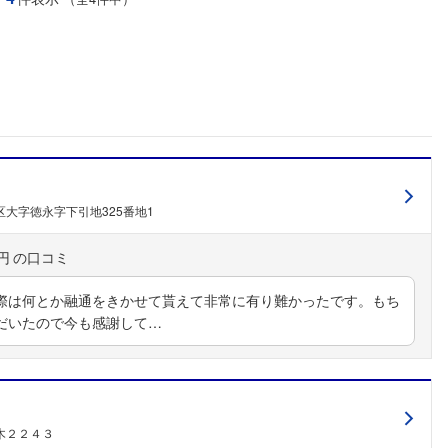
大字徳永字下引地325番地1
円
際は何とか融通をきかせて貰えて非常に有り難かったです。もち
だいたので今も感謝して…
木２２４３