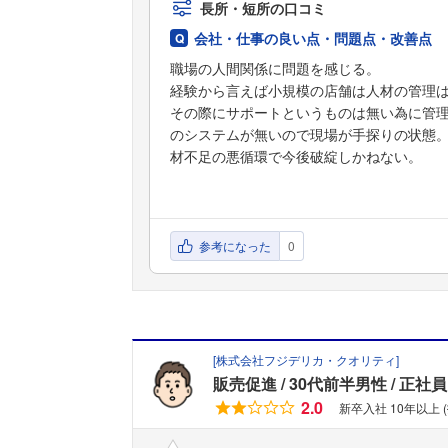
長所・短所の口コミ
会社・仕事の良い点・問題点・改善点
職場の人間関係に問題を感じる。
経験から言えば小規模の店舗は人材の管理
その際にサポートというものは無い為に管
のシステムが無いので現場が手探りの状態
材不足の悪循環で今後破綻しかねない。
参考になった
0
[
株式会社フジデリカ・クオリティ
]
販売促進
30代前半男性
正社員
2.0
新卒入社 10年以上 