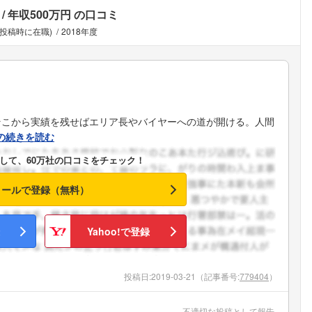
年収500万円
の口コミ
(投稿時に在職)
2018年度
そこから実績を残せばエリア長やバイヤーへの道が開ける。人間
の続きを読む
して、60万社の口コミをチェック！
メールで登録（無料）
Yahoo!で登録
投稿日:
2019-03-21
（記事番号:
779404
）
フォローしました
不適切な投稿として報告