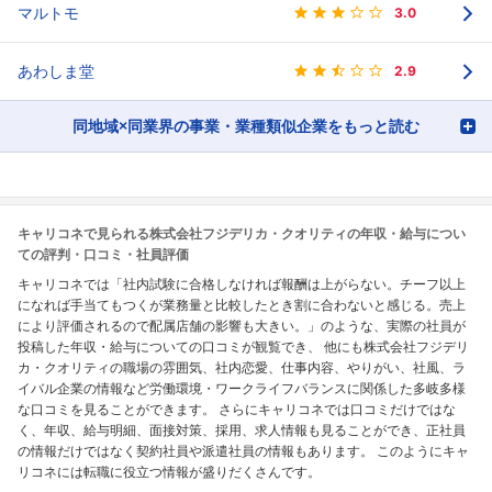
マルトモ
3.0
あわしま堂
2.9
同地域×同業界の事業・業種類似企業をもっと読む
キャリコネで見られる株式会社フジデリカ・クオリティの年収・給与につい
ての評判・口コミ・社員評価
キャリコネでは「社内試験に合格しなければ報酬は上がらない。チーフ以上
になれば手当てもつくが業務量と比較したとき割に合わないと感じる。売上
により評価されるので配属店舗の影響も大きい。」のような、実際の社員が
投稿した年収・給与についての口コミが観覧でき、 他にも株式会社フジデリ
カ・クオリティの職場の雰囲気、社内恋愛、仕事内容、やりがい、社風、ラ
イバル企業の情報など労働環境・ワークライフバランスに関係した多岐多様
な口コミを見ることができます。 さらにキャリコネでは口コミだけではな
く、年収、給与明細、面接対策、採用、求人情報も見ることができ、正社員
の情報だけではなく契約社員や派遣社員の情報もあります。 このようにキャ
リコネには転職に役立つ情報が盛りだくさんです。