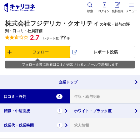
検索
ログイン
無料登録
メニュー
株式会社フジデリカ・クオリティ
の年収・給与の評
判・口コミ・社員評価
2.7
??
レポート数
件
フォロー
レポート投稿
フォロー企業に新着口コミが追加されるとメールで通知します
企業
トップ
口コミ・
評判
4
年収・
給与明細
転職・
中途面接
1
ホワイト・
ブラック度
残業代・
残業時間
1
求人情報