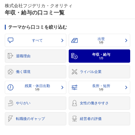
株式会社フジデリカ・クオリティ
年収・給与の口コミ一覧
テーマから口コミを絞り込む
出世
すべて
1件
年収・給与
退職理由
1件
働く環境
ライバル企業
残業・休日出勤
長所・短所
1件
1件
やりがい
女性の働きやすさ
転職後のギャップ
経営者の評価