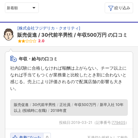
絞り込み
新着順
[
株式会社フジデリカ・クオリティ
]
販売促進
30代前半男性
年収500万円
の口コミ
2.0
年収・給与の口コミ
社内試験に合格しなければ報酬は上がらない。チーフ以上に
なれば手当てもつくが業務量と比較したとき割に合わないと
感じる。売上により評価されるので配属店舗の影響も大き
い。
販売促進
30代前半男性
正社員
年収500万円
新卒入社 10年
以上 (投稿時に在職)
2018年度
投稿日:
2019-03-21
（記事番号:
779405
）
参考になった
0
不適切な投稿として報告