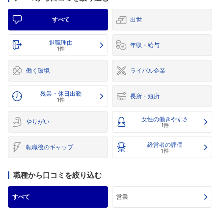
すべて
出世
退職理由
年収・給与
1件
働く環境
ライバル企業
残業・休日出勤
長所・短所
1件
女性の働きやすさ
やりがい
1件
経営者の評価
転職後のギャップ
1件
職種から口コミを絞り込む
すべて
営業