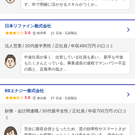
す。外で明確に活かせるスキルがつくか…
日本リファイン株式会社
3.0
岐阜県
石油・石炭製品
法人営業
20代後半男性
正社員
年収490万円
中途社員が多く、出世している社員も多い。 新卒も中途
もたくさんとっている。事業成長の過程でマンパワー不足
の面と、定着率の低さ…
RSエナジー株式会社
3.6
東京都
石油・石炭製品
財務・会計関連職
30代後半女性
正社員
年収700万円
完全に吸収合併となったため、昔の効率性やスマートさが
長所だった昭和シェルらしさは失われている。 統合なの