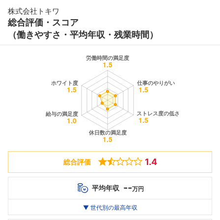
株式会社トキワ
総合評価・スコア
（働きやすさ・平均年収・残業時間）
1.4
総合評価
--
平均年収
万円
世代別
20代
▼ 世代別の最高年収
30代
40代
最高年収
--万
--万
--万