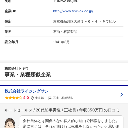
英名
TOKIWA co.,ltd.
企業HP
http://www.tkw-ok.co.jp/
住所
東京都品川区大崎３－６－４ トキワビル
業界
石油・石炭製品
設立年月
1941年8月
株式会社トキワ
事業・業種類似企業
株式会社ライジングサン
4.0
東京都
石油・石炭製品
ルートセールス
20代前半男性
正社員
年収350万円
会社自体とは関係のない個人的な理由で転職をしました。
逆に言えば、それが無ければ転職をしなかったかと思いま