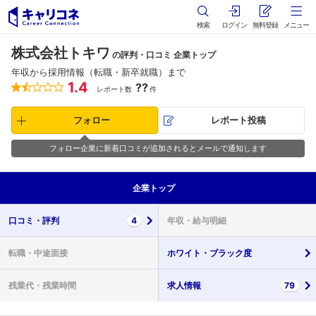
検索
ログイン
無料登録
メニュー
株式会社トキワ
の評判・口コミ 企業トップ
年収から採用情報（転職・新卒就職）まで
1.4
??
レポート数
件
フォロー
レポート投稿
フォロー企業に新着口コミが追加されるとメールで通知します
企業
トップ
口コミ・
評判
4
年収・
給与明細
転職・
中途面接
ホワイト・
ブラック度
残業代・
残業時間
求人情報
79