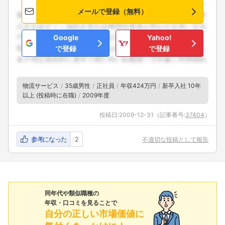
メールで登録（無料）
Google
Yahoo!
で登録
で登録
物流サービス
35歳男性
正社員
年収424万円
新卒入社 10年
以上 (投稿時に在職)
2009年度
投稿日:
2009-12-31
（記事番号:
37404
）
参考になった
2
不適切な投稿として報告
同年代や類似職種の
年収・口コミを見ることで
自分の正しい市場価値に