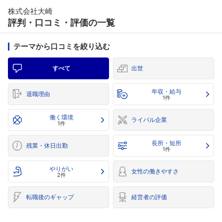
株式会社大崎
評判・口コミ・評価の一覧
テーマから口コミを絞り込む
すべて
出世
年収・給与
退職理由
1件
働く環境
ライバル企業
1件
長所・短所
残業・休日出勤
1件
やりがい
女性の働きやすさ
2件
転職後のギャップ
経営者の評価