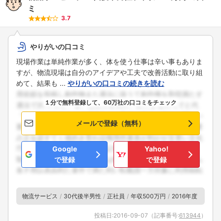
ミ
3.7
やりがいの口コミ
現場作業は単純作業が多く、体を使う仕事は辛い事もありま
すが、物流現場は自分のアイデアや工夫で改善活動に取り組
めて、結果も ...
やりがいの口コミの続きを読む
１分で無料登録して、60万社の口コミをチェック
メールで登録（無料）
Google
Yahoo!
で登録
で登録
物流サービス
30代後半男性
正社員
年収500万円
2016年度
投稿日:
2016-09-07
（記事番号:
613944
）