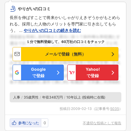
やりがいの口コミ
長所を伸ばすことで将来かいしゃがりえきぞうかがもとめら
れる。採用した人物のメリットを専門家に引き出してもら
う。 ...
やりがいの口コミの続きを読む
１分で無料登録して、60万社の口コミをチェック
メールで登録（無料）
Google
Yahoo!
で登録
で登録
人事
35歳男性
年収348万円
10年以上 (投稿時に在職)
投稿日:
2009-02-13
（記事番号:
5035
）
フォローしました
こちらの企業もフォローしませんか？
参考になった
0
不適切な投稿として報告