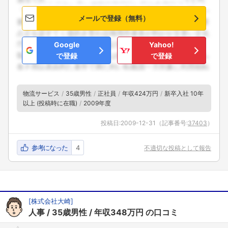
メールで登録（無料）
Google
Yahoo!
で登録
で登録
物流サービス
35歳男性
正社員
年収424万円
新卒入社 10年
以上 (投稿時に在職)
2009年度
投稿日:
2009-12-31
（記事番号:
37403
）
参考になった
4
不適切な投稿として報告
[
株式会社大崎
]
人事
35歳男性
年収348万円
の口コミ