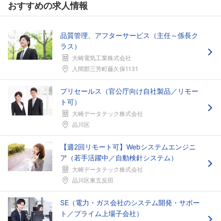
おすすめの求人情報
品質管理、アフターサービス（主任～係長ク
ラス）
大崎電気工業株式会社
入間郡三芳町藤久保1131
プリセールス（官公庁向け自社製品／リモー
ト可）
大崎データテック株式会社
品川区
【週2回リモート可】Webシステムエンジニ
ア（若手活躍中／自動検針システム）
大崎データテック株式会社
品川区東五反田
SE（電力・ガス会社のシステム開発・サポー
ト／プライム上場子会社）