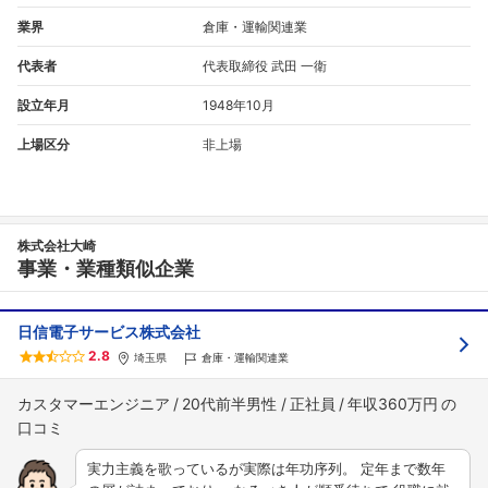
業界
倉庫・運輸関連業
代表者
代表取締役 武田 一衛
設立年月
1948年10月
上場区分
非上場
株式会社大崎
事業・業種類似企業
日信電子サービス株式会社
2.8
埼玉県
倉庫・運輸関連業
カスタマーエンジニア
20代前半男性
正社員
年収360万円
実力主義を歌っているが実際は年功序列。 定年まで数年