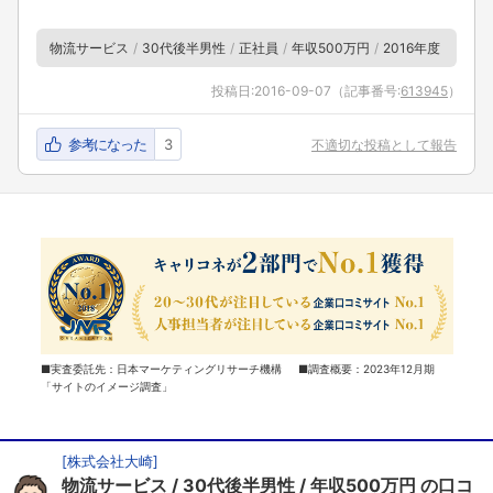
物流サービス
30代後半男性
正社員
年収500万円
2016年度
投稿日:
2016-09-07
（記事番号:
613945
）
参考になった
3
不適切な投稿として報告
■実査委託先：日本マーケティングリサーチ機構 ■調査概要：2023年12月期
「サイトのイメージ調査」
[
株式会社大崎
]
物流サービス
30代後半男性
年収500万円
の口コ