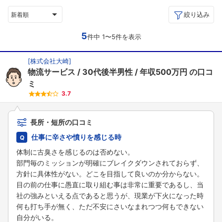
絞り込み
新着順
5
件中 1〜5件を表示
[
株式会社大崎
]
物流サービス
30代後半男性
年収500万円
の口コ
ミ
3.7
長所・短所の口コミ
仕事に辛さや憤りを感じる時
体制に古臭さを感じるのは否めない。
部門毎のミッションが明確にブレイクダウンされておらず、
方針に具体性がない。どこを目指して良いのか分からない。
目の前の仕事に愚直に取り組む事は非常に重要であるし、当
社の強みといえる点であると思うが、現業が下火になった時
何も打ち手が無く、ただ不安にさいなまれつつ何もできない
自分がいる。