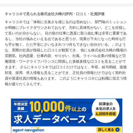
キャリコネで見られる株式会社大崎の評判・口コミ・社員評価
キャリコネでは「体制に古臭さを感じるのは否めない。 部門毎のミッション
が明確にブレイクダウンされておらず、方針に具体性がない。どこを目指し
て良いのか分からない。 目の前の仕事に愚直に取り組む事は非常に重要であ
るし、当社の強みといえる点であると思うが、現業が下火になった時何も打
ち手が無く、ただ不安にさいなまれつつ何もできない自分がいる。」のよう
な、実際の社員が投稿した口コミが観覧でき、 他にも株式会社大崎の職場の
雰囲気、社内恋愛、仕事内容、やりがい、社風、ライバル企業の情報など労
働環境・ワークライフバランスに関係した多岐多様な口コミを見ることがで
きます。 さらにキャリコネでは口コミだけではなく、年収、給与明細、面接
対策、採用、求人情報も見ることができ、正社員の情報だけではなく契約社
員や派遣社員の情報もあります。 このようにキャリコネには転職に役立つ情
報が盛りだくさんです。