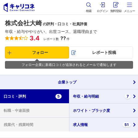
検索
ログイン
無料登録
メニュー
株式会社大崎
の評判・口コミ・社員評価
年収・給与ややりがい、出世コース、退職理由まで
3.4
??
レポート数
件
フォロー
レポート投稿
フォロー企業に新着口コミが追加されるとメールで通知します
企業
トップ
口コミ・
評判
5
年収・
給与明細
7
転職・
中途面接
ホワイト・
ブラック度
残業代・
残業時間
求人情報
51