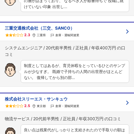
の層が詰まっており、 なるべき人が順番待ちで 役職に就
けていない印象 出世し…
三重交通株式会社（三交、SANCO）
2.3
三重県
倉庫・運輸関連業
システムエンジニア
20代前半男性
正社員
年収400万円
制度としてはあるが、育児休暇をとっているひとのサンプ
ルが少なすぎ。 既婚で子持ちの人間の出世歴がほとんど
ない。 復帰してから別の部…
株式会社スリーエス・サンキュウ
2.5
東京都
倉庫・運輸関連業
物流サービス
20代前半男性
正社員
年収300万円
良い点は残業代がしっかりと支給されたので手取りの額は