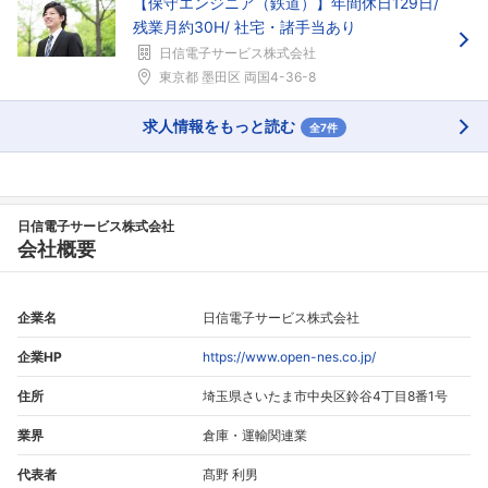
【保守エンジニア（鉄道）】年間休日129日/
残業月約30H/ 社宅・諸手当あり
日信電子サービス株式会社
東京都 墨田区 両国4-36-8
求人情報をもっと読む
全7件
日信電子サービス株式会社
会社概要
企業名
日信電子サービス株式会社
企業HP
https://www.open-nes.co.jp/
住所
埼玉県さいたま市中央区鈴谷4丁目8番1号
業界
倉庫・運輸関連業
代表者
髙野 利男