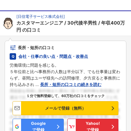
[
日信電子サービス株式会社
]
カスタマーエンジニア
30代後半男性
年収400万
円
の口コミ
長所・短所の口コミ
会社・仕事の良い点・問題点・改善点
労働環境に問題を感じる。
５年位前と比べ事務所の人数は半分以下、でも仕事量は変わ
らず。昼間はユーザ様先への訪問修理、夕方戻ると事務所に
持ち込みされ ...
長所・短所の口コミの続きを読む
１分で無料登録して、60万社の口コミをチェック
メールで登録（無料）
Google
Yahoo!
で登録
で登録