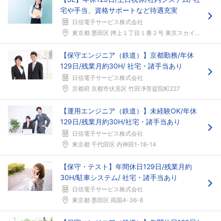
宅や手当、資格サポートなど待遇充実
日信電子サービス株式会社
東京都 墨田区 押上１丁目１番２号 東京スカイツリ...
【保守エンジニア（鉄道）】京都勤務/年休
129日/残業月約30H/ 社宅・諸手当あり
日信電子サービス株式会社
京都府 京都市伏見区 竹田浄菩提院町227
【運用エンジニア（鉄道）】未経験OK/年休
129日/残業月約30H/社宅・諸手当あり
日信電子サービス株式会社
東京都 千代田区 内神田1-18-14
【保守・テスト】年間休日129日/残業月約
30H/駐車システム/ 社宅・諸手当あり
日信電子サービス株式会社
東京都 墨田区 両国4-36-8