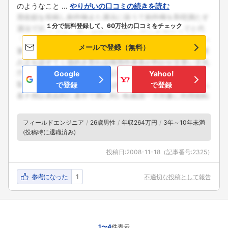
のようなこと ...
やりがいの口コミの続きを読む
１分で無料登録して、60万社の口コミをチェック
メールで登録（無料）
Google
Yahoo!
で登録
で登録
フィールドエンジニア
26歳男性
年収264万円
3年～10年未満
(投稿時に退職済み)
投稿日:
2008-11-18
（記事番号:
2325
）
参考になった
1
不適切な投稿として報告
1〜4
件表示