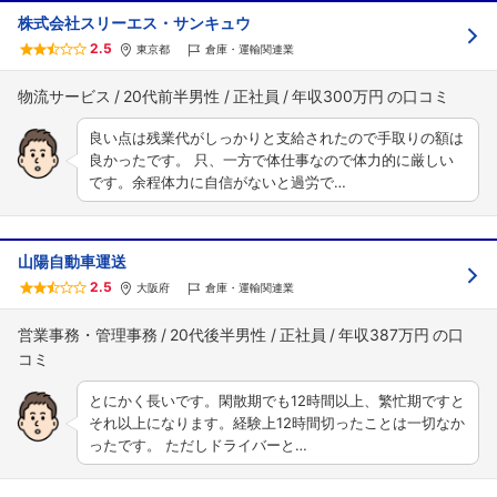
株式会社スリーエス・サンキュウ
2.5
東京都
倉庫・運輸関連業
物流サービス
20代前半男性
正社員
年収300万円
良い点は残業代がしっかりと支給されたので手取りの額は
良かったです。 只、一方で体仕事なので体力的に厳しい
です。余程体力に自信がないと過労で…
山陽自動車運送
2.5
大阪府
倉庫・運輸関連業
営業事務・管理事務
20代後半男性
正社員
年収387万円
とにかく長いです。閑散期でも12時間以上、繁忙期ですと
それ以上になります。経験上12時間切ったことは一切なか
ったです。 ただしドライバーと…