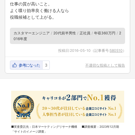
仕事の質が高いこと。
よく喋り効率良く働ける人なら
役職候補として上がる。
カスタマーエンジニア
20代前半男性
正社員
年収360万円
2
016年度
投稿日:
2016-05-10
（記事番号:
580510
）
参考になった
3
不適切な投稿として報告
■実査委託先：日本マーケティングリサーチ機構 ■調査概要：2023年12月期
「サイトのイメージ調査」