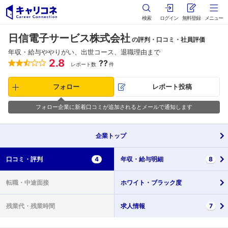
検索
ログイン
無料登録
メニュー
日信電子サービス株式会社
の評判・口コミ・社員評価
年収・給与ややりがい、出世コース、退職理由まで
2.8
??
レポート数
件
フォロー
レポート投稿
フォロー企業に新着口コミが追加されるとメールで通知します
企業
トップ
口コミ・
評判
4
年収・
給与明細
8
転職・
中途面接
ホワイト・
ブラック度
残業代・
残業時間
求人情報
7