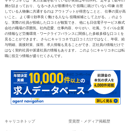
キャリコネでは「実力主義を歌っているが実際は年功序列。 定年まで数年の
層が詰まっており、 なるべき人が順番待ちで 役職に就けていない印象 出世
している人物像に共通するのは アウトプットが得意なことと、 仕事の質が高
いこと。 よく喋り効率良く働ける人なら 役職候補として上がる。」のよう
な、実際の社員が投稿した口コミが観覧でき、 他にも日信電子サービス株式
会社の職場の雰囲気、社内恋愛、仕事内容、やりがい、社風、ライバル企業
の情報など労働環境・ワークライフバランスに関係した多岐多様な口コミを
見ることができます。 さらにキャリコネでは口コミだけではなく、年収、給
与明細、面接対策、採用、求人情報も見ることができ、正社員の情報だけで
はなく契約社員や派遣社員の情報もあります。 このようにキャリコネには転
職に役立つ情報が盛りだくさんです。
キャリコネトップ
受賞歴・メディア掲載歴