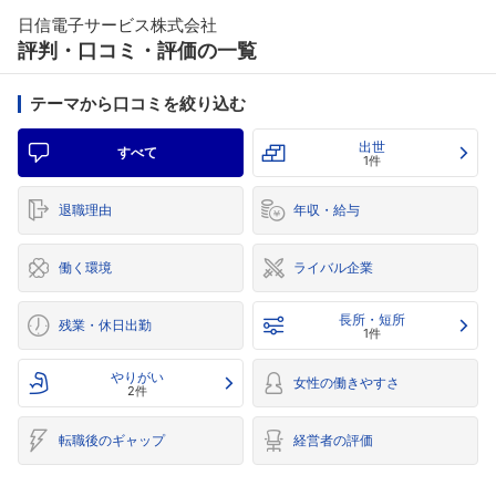
日信電子サービス株式会社
評判・口コミ・評価の一覧
テーマから口コミを絞り込む
出世
すべて
1件
退職理由
年収・給与
働く環境
ライバル企業
長所・短所
残業・休日出勤
1件
やりがい
女性の働きやすさ
2件
転職後のギャップ
経営者の評価