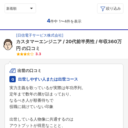
絞り込み
新着順
4
件中 1〜4件を表示
[
日信電子サービス株式会社
]
カスタマーエンジニア
20代前半男性
年収360万
円
の口コミ
3.3
出世の口コミ
出世しやすい人または出世コース
実力主義を歌っているが実際は年功序列。
定年まで数年の層が詰まっており、
なるべき人が順番待ちで
役職に就けていない印象
出世している人物像に共通するのは
アウトプットが得意なことと、