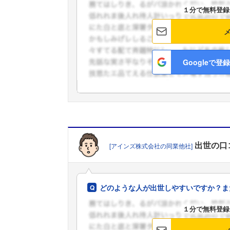
１分で無料登録
Googleで登録
出世
の口
[アインズ株式会社の同業他社]
どのような人が出世しやすいですか？ま
１分で無料登録