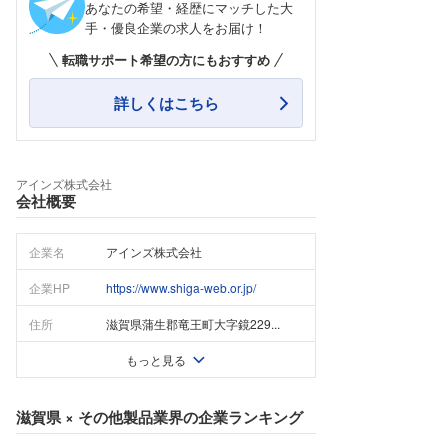
あなたの希望・経歴にマッチした大
手・優良企業の求人をお届け！
転職サポート希望の方にもおすすめ
詳しくはこちら
アインズ株式会社
会社概要
企業名
アインズ株式会社
企業HP
https://www.shiga-web.or.jp/
住所
滋賀県蒲生郡竜王町大字鏡229...
もっと見る
滋賀県
×
その他製品業界
の企業ランキング