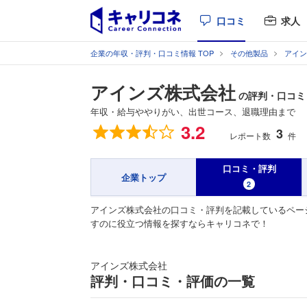
口コミ
求人
企業の年収・評判・口コミ情報 TOP
その他製品
アイン
アインズ株式会社
の評判・口コミ
年収・給与ややりがい、出世コース、退職理由まで
総合評価
3.2
3
レポート数
件
口コミ・評判
企業トップ
2
アインズ株式会社の口コミ・評判を記載しているペー
すのに役立つ情報を探すならキャリコネで！
アインズ株式会社
評判・口コミ・評価の一覧