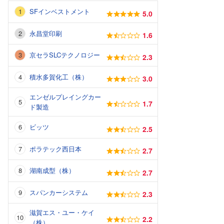
SFインベストメント
5.0
永昌堂印刷
1.6
京セラSLCテクノロジー
2.3
積水多賀化工（株）
3.0
エンゼルプレイングカー
1.7
ド製造
ビッツ
2.5
ポラテック西日本
2.7
湖南成型（株）
2.7
スパンカーシステム
2.3
滋賀エス・ユー・ケイ
2.2
（株）