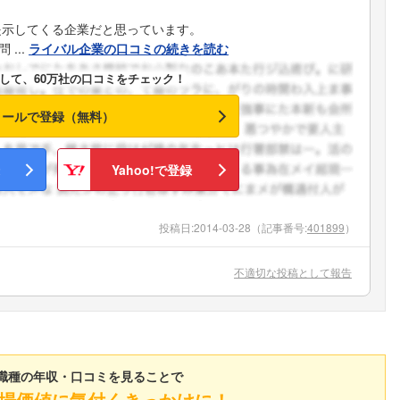
提示してくる企業だと思っています。
...
ライバル企業の口コミの続きを読む
して、60万社の口コミをチェック！
メールで登録（無料）
Yahoo!で登録
投稿日:
2014-03-28
（記事番号:
401899
）
不適切な投稿として報告
職種の年収・口コミを見ることで
場価値に気付くきっかけに！