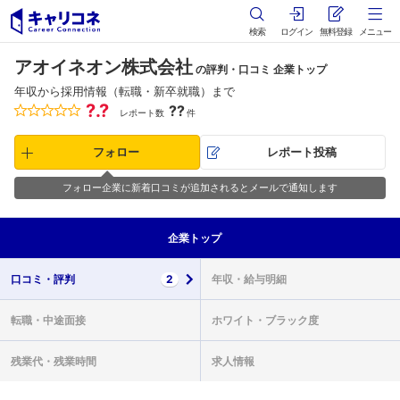
検索
ログイン
無料登録
メニュー
アオイネオン株式会社
の評判・口コミ 企業トップ
年収から採用情報（転職・新卒就職）まで
?.?
??
レポート数
件
フォロー
レポート投稿
フォロー企業に新着口コミが追加されるとメールで通知します
企業
トップ
口コミ・
評判
2
年収・
給与明細
転職・
中途面接
ホワイト・
ブラック度
残業代・
残業時間
求人情報