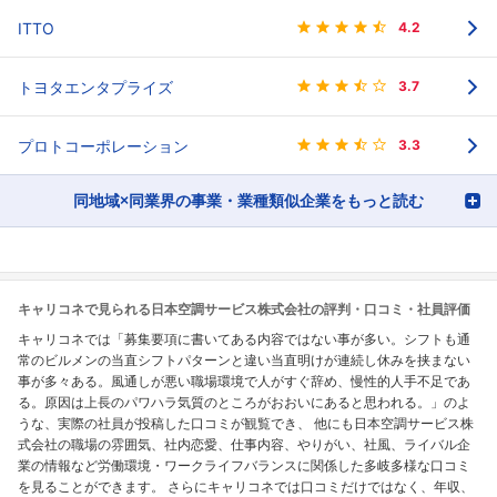
ITTO
4.2
トヨタエンタプライズ
3.7
プロトコーポレーション
3.3
同地域×同業界の事業・業種類似企業をもっと読む
キャリコネで見られる日本空調サービス株式会社の評判・口コミ・社員評価
キャリコネでは「募集要項に書いてある内容ではない事が多い。シフトも通
常のビルメンの当直シフトパターンと違い当直明けが連続し休みを挟まない
事が多々ある。風通しが悪い職場環境で人がすぐ辞め、慢性的人手不足であ
る。原因は上長のパワハラ気質のところがおおいにあると思われる。」のよ
うな、実際の社員が投稿した口コミが観覧でき、 他にも日本空調サービス株
式会社の職場の雰囲気、社内恋愛、仕事内容、やりがい、社風、ライバル企
業の情報など労働環境・ワークライフバランスに関係した多岐多様な口コミ
を見ることができます。 さらにキャリコネでは口コミだけではなく、年収、