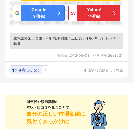
Google
Yahoo!
で登録
で登録
空調設備施工管理
20代後半男性
正社員
年収400万円
2012
年度
投稿日:
2012-05-08
（記事番号:
266372
）
参考になった
1
不適切な投稿として報告
同年代や類似職種の
年収・口コミを見ることで
自分の正しい市場価値に
気付くきっかけに！