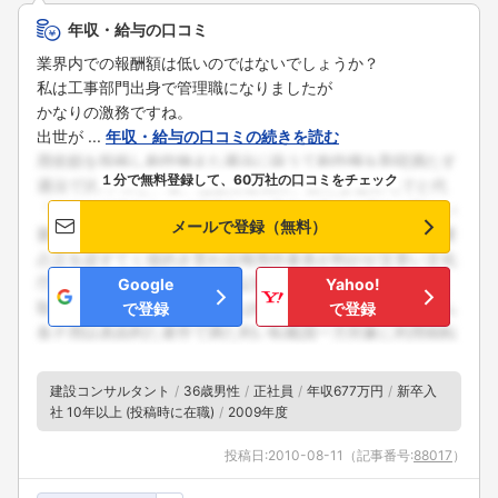
年収・給与の口コミ
業界内での報酬額は低いのではないでしょうか？
私は工事部門出身で管理職になりましたが
かなりの激務ですね。
出世が ...
年収・給与の口コミの続きを読む
１分で無料登録して、60万社の口コミをチェック
メールで登録（無料）
Google
Yahoo!
で登録
で登録
建設コンサルタント
36歳男性
正社員
年収677万円
新卒入
社 10年以上 (投稿時に在職)
2009年度
投稿日:
2010-08-11
（記事番号:
88017
）