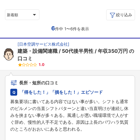
絞り込み
新着順
6
件中 1〜6件を表示
[
日本空調サービス株式会社
]
建築・設備関連職
50代後半男性
年収350万円
の
口コミ
1.0
長所・短所の口コミ
「得をした！」「損をした！」エピソード
募集要項に書いてある内容ではない事が多い。シフトも通常
のビルメンの当直シフトパターンと違い当直明けが連続し休
みを挟まない事が多々ある。風通しが悪い職場環境で人がす
ぐ辞め、慢性的人手不足である。原因は上長のパワハラ気質
のところがおおいにあると思われる。