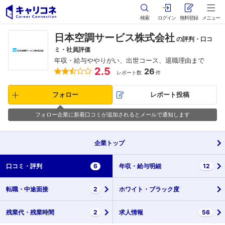
検索
ログイン
無料登録
メニュー
日本空調サービス株式会社
の評判・口コ
ミ・社員評価
年収・給与ややりがい、出世コース、退職理由まで
2.5
26
レポート数
件
フォロー
レポート投稿
フォロー企業に新着口コミが追加されるとメールで通知します
企業
トップ
口コミ・
評判
6
年収・
給与明細
12
転職・
中途面接
2
ホワイト・
ブラック度
残業代・
残業時間
2
求人情報
56