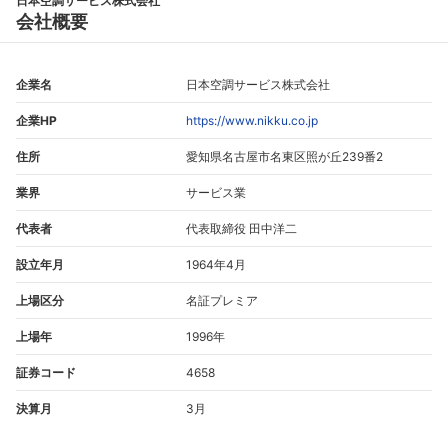
日本空調サービス株式会社
会社概要
企業名
日本空調サービス株式会社
企業HP
https://www.nikku.co.jp
住所
愛知県名古屋市名東区照が丘239番2
業界
サービス業
代表者
代表取締役 田中洋二
設立年月
1964年4月
上場区分
名証プレミア
上場年
1996年
証券コード
4658
決算月
3月