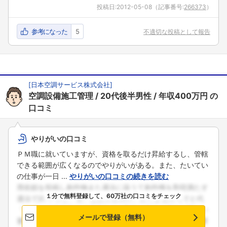
投稿日:
2012-05-08
（記事番号:
266373
）
参考になった
5
不適切な投稿として報告
[
日本空調サービス株式会社
]
空調設備施工管理
20代後半男性
年収400万円
の
口コミ
やりがいの口コミ
ＰＭ職に就いていますが、資格を取るだけ昇給するし、管轄
できる範囲が広くなるのでやりがいがある。また、たいてい
の仕事が一日 ...
やりがいの口コミの続きを読む
１分で無料登録して、60万社の口コミをチェック
メールで登録（無料）