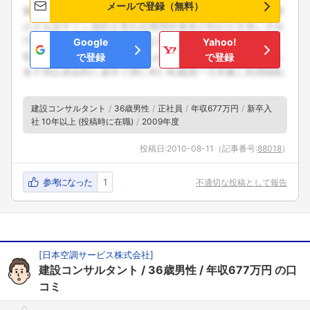
メールで登録（無料）
Google
Yahoo!
で登録
で登録
建設コンサルタント
36歳男性
正社員
年収677万円
新卒入
社 10年以上 (投稿時に在職)
2009年度
投稿日:
2010-08-11
（記事番号:
88018
）
参考になった
1
不適切な投稿として報告
[
日本空調サービス株式会社
]
建設コンサルタント
36歳男性
年収677万円
の口
コミ