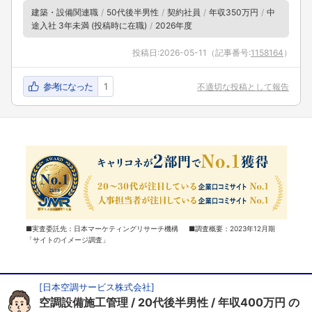
建築・設備関連職
50代後半男性
契約社員
年収350万円
中
途入社 3年未満 (投稿時に在職)
2026年度
投稿日:
2026-05-11
（記事番号:
1158164
）
参考になった
1
不適切な投稿として報告
■実査委託先：日本マーケティングリサーチ機構 ■調査概要：2023年12月期
「サイトのイメージ調査」
[
日本空調サービス株式会社
]
空調設備施工管理
20代後半男性
年収400万円
の