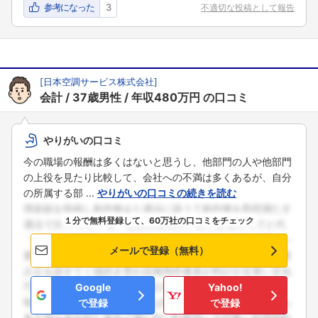
参考になった
3
不適切な投稿として報告
[
日本空調サービス株式会社
]
会計
37歳男性
年収480万円
の口コミ
やりがいの口コミ
今の職場の報酬は多くはないと思うし、他部門の人や他部門
の上役を見たり比較して、会社への不満は多くあるが、自分
フォローしました
の所属する部 ...
やりがいの口コミの続きを読む
こちらの企業もフォローしませんか？
１分で無料登録して、60万社の口コミをチェック
メールで登録（無料）
Google
Yahoo!
で登録
で登録