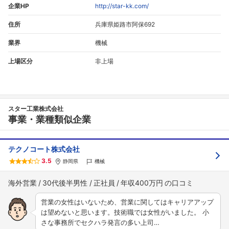
企業HP
http://star-kk.com/
住所
兵庫県姫路市阿保692
業界
機械
上場区分
非上場
スター工業株式会社
事業・業種類似企業
テクノコート株式会社
3.5
静岡県
機械
海外営業
30代後半男性
正社員
年収400万円
営業の女性はいないため、営業に関してはキャリアアップ
は望めないと思います。技術職では女性がいました。 小
さな事務所でセクハラ発言の多い上司…