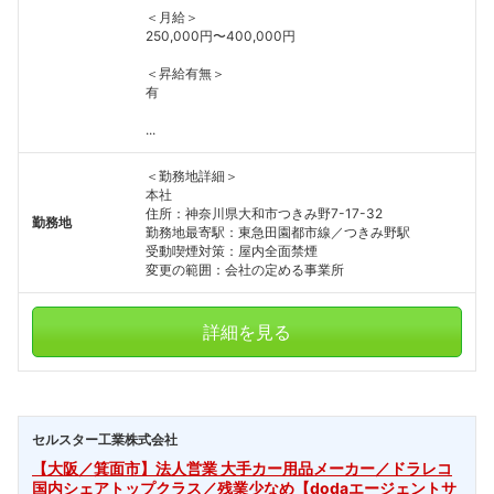
＜月給＞
250,000円〜400,000円
＜昇給有無＞
有
...
＜勤務地詳細＞
本社
住所：神奈川県大和市つきみ野7-17-32
勤務地
勤務地最寄駅：東急田園都市線／つきみ野駅
受動喫煙対策：屋内全面禁煙
変更の範囲：会社の定める事業所
詳細を見る
セルスター工業株式会社
【大阪／箕面市】法人営業 大手カー用品メーカー／ドラレコ
国内シェアトップクラス／残業少なめ【dodaエージェントサ