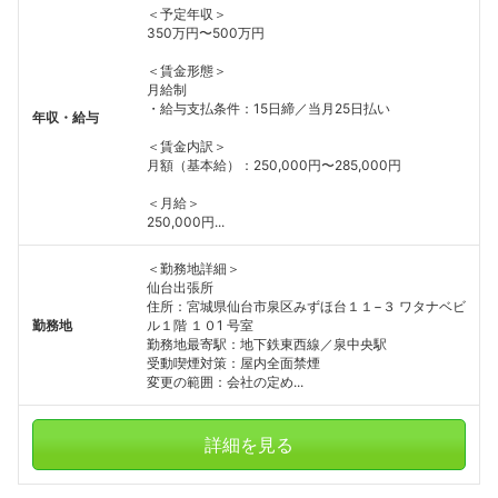
＜予定年収＞
350万円〜500万円
＜賃金形態＞
月給制
・給与支払条件：15日締／当月25日払い
年収・給与
＜賃金内訳＞
月額（基本給）：250,000円〜285,000円
＜月給＞
250,000円...
＜勤務地詳細＞
仙台出張所
住所：宮城県仙台市泉区みずほ台１１−３ ワタナベビ
勤務地
ル１階 １０1 号室
勤務地最寄駅：地下鉄東西線／泉中央駅
受動喫煙対策：屋内全面禁煙
変更の範囲：会社の定め...
詳細を見る