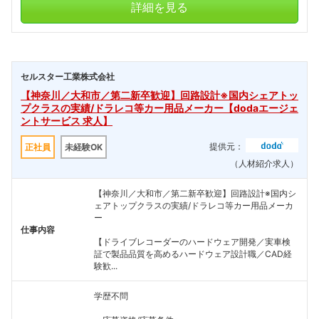
詳細を見る
セルスター工業株式会社
【神奈川／大和市／第二新卒歓迎】回路設計※国内シェアトッ
プクラスの実績/ドラレコ等カー用品メーカー【dodaエージェ
ントサービス 求人】
提供元：
正社員
未経験OK
（人材紹介求人）
【神奈川／大和市／第二新卒歓迎】回路設計※国内シ
ェアトップクラスの実績/ドラレコ等カー用品メーカ
ー
仕事内容
【ドライブレコーダーのハードウェア開発／実車検
証で製品品質を高めるハードウェア設計職／CAD経
験歓...
学歴不問