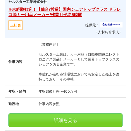
セルスター工業株式会社
※未経験歓迎！【仙台/営業】国内シェアトップクラス ドラレ
コ等カー用品メーカー/残業月平均5時間
提供元：
正社員
（人材紹介求人）
【業務内容】
セルスター工業は、カー用品（自動車関連エレクト
ロニクス製品）メーカーとして業界トップクラスの
仕事内容
シェアを誇る企業です。
車離れが進む市場環境においても安定した売上を維
持しており、その中核...
年収・給与
年収350万円〜400万円
勤務地
仕事内容参照
詳細を見る