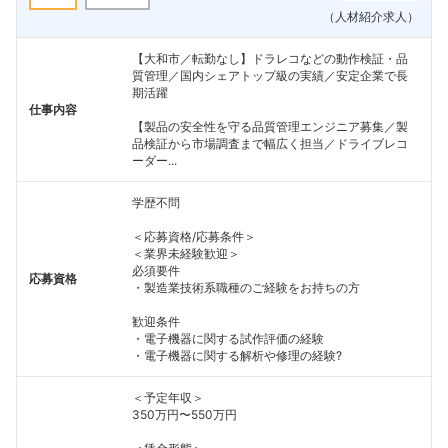
（人材紹介求人）
【大和市／転勤なし】ドラレコなどの動作検証・品
質管理／国内シェアトップ級の実績／安定企業で長
期活躍
仕事内容
【製品の安全性を守る品質管理エンジニア募集／製
品検証から市場調査まで幅広く担当／ドライブレコ
ーダー...
学歴不問
＜応募資格/応募条件＞
＜業界未経験歓迎＞
必須要件
応募資格
・製造業技術系職種のご経験をお持ちの方
歓迎条件
・電子機器に関する試作評価の経験
・電子機器に関する解析や修理の経験?
＜予定年収＞
350万円〜550万円