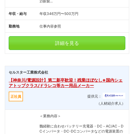
2)新製...
年収・給与
年収346万円〜500万円
勤務地
仕事内容参照
詳細を見る
セルスター工業株式会社
【神奈川/電源設計】第二新卒歓迎！残業ほぼなし※国内シェ
アトップクラス/ドラレコ等カー用品メーカー
提供元：
正社員
（人材紹介求人）
＜業務内容＞
魏経験に合わせバッテリー充電器・DC－AC/AC－D
Cインバータ・DC-DCコンバータなどの電源装置の