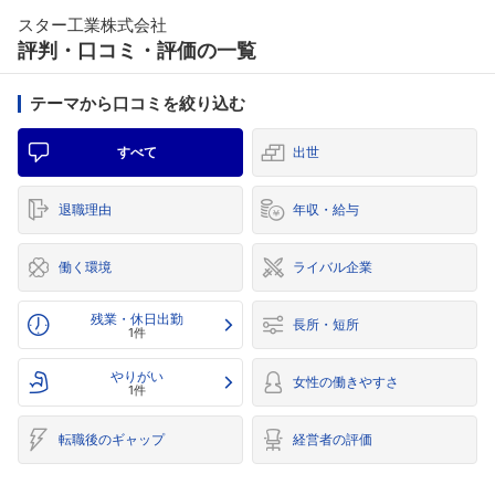
スター工業株式会社
評判・口コミ・評価の一覧
テーマから口コミを絞り込む
すべて
出世
退職理由
年収・給与
働く環境
ライバル企業
残業・休日出勤
長所・短所
1件
やりがい
女性の働きやすさ
1件
転職後のギャップ
経営者の評価