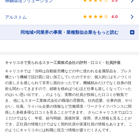
神鋼環境ソリューション
3.5
アルストム
4.0
同地域×同業界の事業・業種類似企業をもっと読む
キャリコネで見られるスター工業株式会社の評判・口コミ・社員評価
キャリコネでは「当時は自動販売機などの中に使われる金属部品を、プレス
機という機械で設計図に従い加工していたのですが、個人的にはモノづくり
の楽しさを感じられて非常に面白かったです。機械頼みだけでなく自身の技
術も関わってきますので、経験を積めばつむほど仕事も楽しくなっていった
のはいい思い出です。」のような、実際の社員が投稿した口コミが観覧で
き、 他にもスター工業株式会社の職場の雰囲気、社内恋愛、仕事内容、やり
がい、社風、ライバル企業の情報など労働環境・ワークライフバランスに関
係した多岐多様な口コミを見ることができます。 さらにキャリコネでは口コ
ミだけではなく、年収、給与明細、面接対策、採用、求人情報も見ることが
でき、正社員の情報だけではなく契約社員や派遣社員の情報もあります。 こ
のようにキャリコネには転職に役立つ情報が盛りだくさんです。