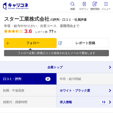
検索
ログイン
無料登録
メニュー
スター工業株式会社
の評判・口コミ・社員評価
年収・給与ややりがい、出世コース、退職理由まで
3.6
??
レポート数
件
フォロー
レポート投稿
フォロー企業に新着口コミが追加されるとメールで通知します
企業
トップ
口コミ・
評判
2
年収・
給与明細
転職・
中途面接
ホワイト・
ブラック度
残業代・
残業時間
求人情報
13