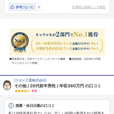
参考になった
0
不適切な投稿として報告
■実査委託先：日本マーケティングリサーチ機構 ■調査概要：2023年12月期
「サイトのイメージ調査」
[
スター工業株式会社
]
その他
20代前半男性
年収360万円
の口コミ
4.0
残業・休日出勤の口コミ
私は当時派遣社員でしたが、忙しい時期は希望すれば残業す