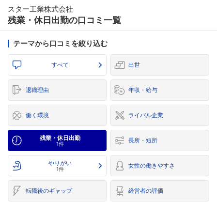
スター工業株式会社
残業・休日出勤の口コミ一覧
テーマから口コミを絞り込む
すべて
出世
退職理由
年収・給与
働く環境
ライバル企業
残業・休日出勤
長所・短所
1件
やりがい
女性の働きやすさ
1件
転職後のギャップ
経営者の評価