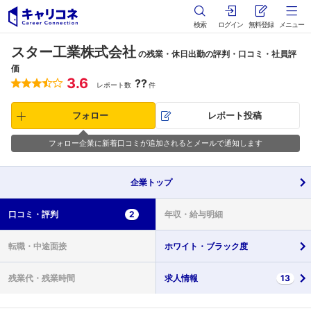
検索
ログイン
無料登録
メニュー
スター工業株式会社
の残業・休日出勤の評判・口コミ・社員評
価
3.6
??
レポート数
件
フォロー
レポート投稿
フォロー企業に新着口コミが追加されるとメールで通知します
企業
トップ
口コミ・
評判
2
年収・
給与明細
転職・
中途面接
ホワイト・
ブラック度
残業代・
残業時間
求人情報
13