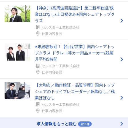
フォローしました
【神奈川/高周波回路設計】第二新卒歓迎/残
業ほぼなし/土日祝休み※国内シェアトップク
こちらの企業もフォローしませんか？
ラス
セルスター工業株式会社
仕事内容参照
※未経験歓迎！【仙台/営業】国内シェアトッ
プクラス ドラレコ等カー用品メーカー/残業
月平均5時間
セルスター工業株式会社
仕事内容参照
【大和市／動作検証・品質管理】国内トップ
シェアのドライブレコーダー／転勤なし／残
業ほぼなし
セルスター工業株式会社
仕事内容参照
求人情報をもっと読む
全13件