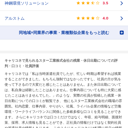
神鋼環境ソリューション
3.5
アルストム
4.0
同地域×同業界の事業・業種類似企業をもっと読む
キャリコネで見られるスター工業株式会社の残業・休日出勤についての評
判・口コミ・社員評価
キャリコネでは「私は当時派遣社員でしたが、忙しい時期は希望すれば残業
することができました。もちろん強制ではなかったですし、社員の方が気を
使って下さるので大変だと感じたことはありません。また休日出勤について
は、私自身は経験したことはありません。仕事内容についても特に大変に感
じたことはありませんでした。」のような、実際の社員が投稿した残業・休
日出勤についての口コミが観覧でき、 他にもスター工業株式会社の職場の雰
囲気、社内恋愛、仕事内容、やりがい、社風、ライバル企業の情報など労働
環境・ワークライフバランスに関係した多岐多様な口コミを見ることができ
ます。 さらにキャリコネでは口コミだけではなく、年収、給与明細、面接対
策、採用、求人情報も見ることができ、正社員の情報だけではなく契約社員
や派遣社員の情報もあります。 このようにキャリコネには転職に役立つ情報