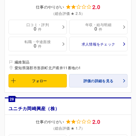
2.0
仕事のやりがい
（総合評価 ★ 2.5）
口コミ・評判
年収・給与明細
0
0
件
件
転職・中途面接
求人情報をチェック
0
件
繊維製品
愛知県蒲郡市形原町北戸甫井11番地の1
フォロー
評価の詳細を見る
28
ユニチカ岡崎興産（株）
2.0
仕事のやりがい
（総合評価 ★ 1.7）