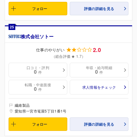
フォロー
評価の詳細を見る
25
株式会社ソトー
2.0
仕事のやりがい
（総合評価 ★ 1.7）
口コミ・評判
年収・給与明細
0
0
件
件
転職・中途面接
求人情報をチェック
0
件
繊維製品
愛知県一宮市篭屋5丁目1番1号
フォロー
評価の詳細を見る