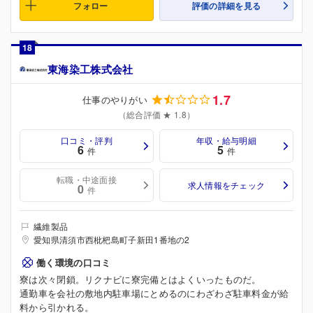
フォロー
評価の詳細を見る
18
東海染工株式会社
1.7
仕事のやりがい
（総合評価 ★ 1.8）
口コミ・評判
年収・給与明細
6
5
件
件
転職・中途面接
求人情報をチェック
0
件
繊維製品
愛知県清須市西枇杷島町子新田1番地の2
働く環境の口コミ
寮は次々閉鎖。リクナビに寮完備とはよくいったものだ。
通勤車を会社の敷地内駐車場にとめるのにわざわざ駐車料金が給
料から引かれる。