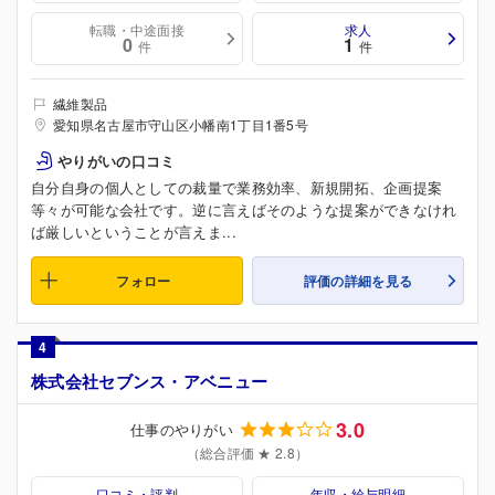
転職・中途面接
求人
0
1
件
件
繊維製品
愛知県名古屋市守山区小幡南1丁目1番5号
やりがいの口コミ
自分自身の個人としての裁量で業務効率、新規開拓、企画提案
等々が可能な会社です。逆に言えばそのような提案ができなけれ
ば厳しいということが言えま...
フォロー
評価の詳細を見る
4
株式会社セブンス・アベニュー
3.0
仕事のやりがい
（総合評価 ★ 2.8）
口コミ・評判
年収・給与明細