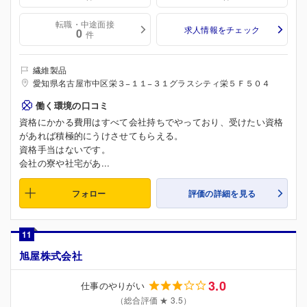
転職・中途面接
求人情報をチェック
0
件
繊維製品
愛知県名古屋市中区栄３−１１−３１グラスシティ栄５Ｆ５０４
働く環境の口コミ
資格にかかる費用はすべて会社持ちでやっており、受けたい資格
があれば積極的にうけさせてもらえる。
資格手当はないです。
会社の寮や社宅があ...
フォロー
評価の詳細を見る
11
旭屋株式会社
3.0
仕事のやりがい
（総合評価 ★ 3.5）