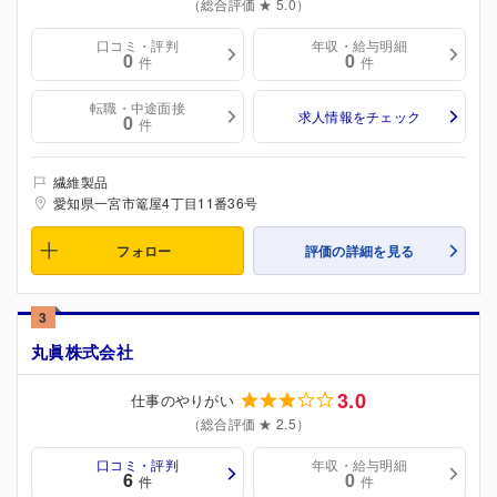
（総合評価 ★ 5.0）
口コミ・評判
年収・給与明細
0
0
件
件
転職・中途面接
求人情報をチェック
0
件
繊維製品
愛知県一宮市篭屋4丁目11番36号
フォロー
評価の詳細を見る
3
丸眞株式会社
3.0
仕事のやりがい
（総合評価 ★ 2.5）
口コミ・評判
年収・給与明細
6
0
件
件