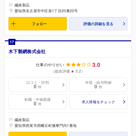
繊維製品
愛知県名古屋市中区葵1丁目20番22号
フォロー
評価の詳細を見る
17
木下製網株式会社
3.0
仕事のやりがい
（総合評価 ★ 3.2）
口コミ・評判
年収・給与明細
0
0
件
件
転職・中途面接
求人情報をチェック
0
件
繊維製品
愛知県西尾市西幡豆町播摩門内1番地