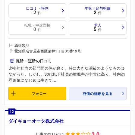
口コミ・評判
年収・給与明細
2
2
件
件
転職・中途面接
求人
0
5
件
件
繊維製品
愛知県名古屋市西区菊井1丁目35番19号
長所・短所の口コミ
比較的社内の部門間の仲が良く、特に大きな派閥のようなものは
なかった。しかし、30代以下社員の離職率が非常に高く、社内の
雰囲気になじめば生きて...
フォロー
評価の詳細を見る
12
ダイキョーオータ株式会社
3.0
仕事のやりがい