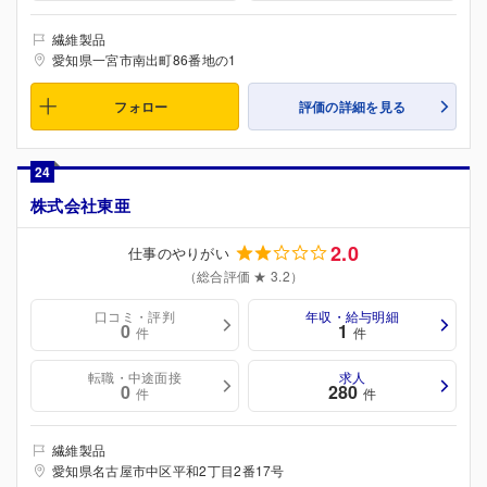
繊維製品
愛知県一宮市南出町86番地の1
フォロー
評価の詳細を見る
24
株式会社東亜
2.0
仕事のやりがい
（総合評価 ★ 3.2）
口コミ・評判
年収・給与明細
0
1
件
件
転職・中途面接
求人
0
280
件
件
繊維製品
愛知県名古屋市中区平和2丁目2番17号