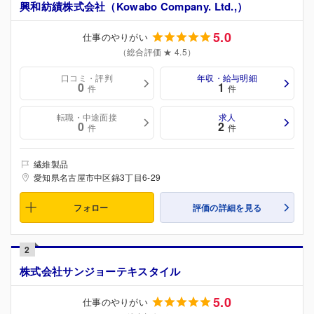
興和紡績株式会社（Kowabo Company. Ltd.,）
5.0
仕事のやりがい
（総合評価 ★ 4.5）
口コミ・評判
年収・給与明細
0
1
件
件
転職・中途面接
求人
0
2
件
件
繊維製品
愛知県名古屋市中区錦3丁目6-29
フォロー
評価の詳細を見る
2
株式会社サンジョーテキスタイル
5.0
仕事のやりがい