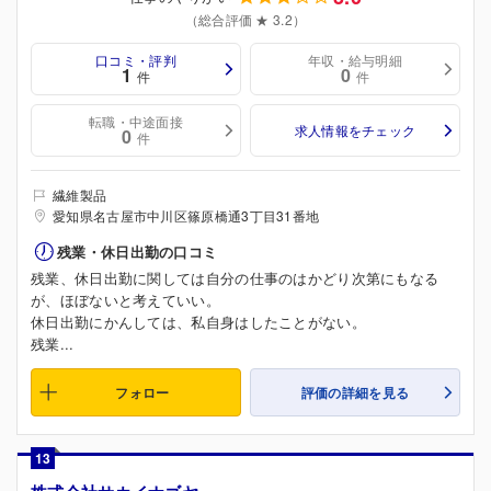
（総合評価 ★ 3.2）
口コミ・評判
年収・給与明細
1
0
件
件
転職・中途面接
求人情報をチェック
0
件
繊維製品
愛知県名古屋市中川区篠原橋通3丁目31番地
残業・休日出勤の口コミ
残業、休日出勤に関しては自分の仕事のはかどり次第にもなる
が、ほぼないと考えていい。
休日出勤にかんしては、私自身はしたことがない。
残業...
フォロー
評価の詳細を見る
13