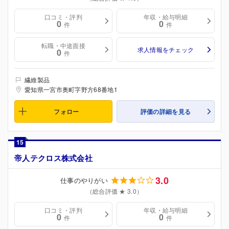
口コミ・評判
年収・給与明細
0
0
件
件
転職・中途面接
求人情報をチェック
0
件
繊維製品
愛知県一宮市奥町字野方68番地1
フォロー
評価の詳細を見る
15
帝人テクロス株式会社
3.0
仕事のやりがい
（総合評価 ★ 3.0）
口コミ・評判
年収・給与明細
0
0
件
件