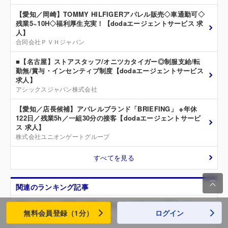
【愛知／岡崎】TOMMY HILFIGERアパレル販売◇車通勤可◇
残業5~10H◇福利厚生充実！【dodaエージェントサービス 求
人】
合同会社ＰＶＨジャパン
■【名古屋】ストアスタッフ/オニツカタイガー◎制服支給/転
勤無/賞与・インセンティブ制度【dodaエージェントサービス
求人】
アシックスジャパン株式会社
【愛知／店長候補】アパレルブランド「BRIEFING」 ※年休
122日／残業5h／一組30分の接客【dodaエージェントサービ
ス 求人】
株式会社ユニオンゲートグループ
すべてを見る

関連のランキング記事
繊維・アパレル業界の仕事にやりがいを感じる企業ランキン
無料会員登録（1分）
ログイン
グ2019