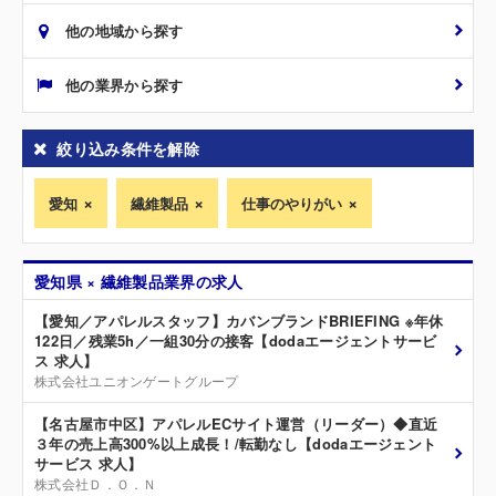
他の地域から探す
他の業界から探す
絞り込み条件を解除
愛知
繊維製品
仕事のやりがい
愛知県 × 繊維製品業界の求人
【愛知／アパレルスタッフ】カバンブランドBRIEFING ※年休
122日／残業5h／一組30分の接客【dodaエージェントサービ
ス 求人】
株式会社ユニオンゲートグループ
【名古屋市中区】アパレルECサイト運営（リーダー）◆直近
３年の売上高300%以上成長！/転勤なし【dodaエージェント
サービス 求人】
株式会社Ｄ．Ｏ．Ｎ