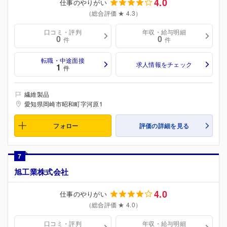
4.0
仕事のやりがい
（総合評価 ★ 4.3）
口コミ・評判
年収・給与明細
0
0
件
件
転職・中途面接
求人情報をチェック
1
件
繊維製品
愛知県岡崎市昭和町字河原1
フォロー
評価の詳細を見る
7
旭工業株式会社
4.0
仕事のやりがい
（総合評価 ★ 4.0）
口コミ・評判
年収・給与明細