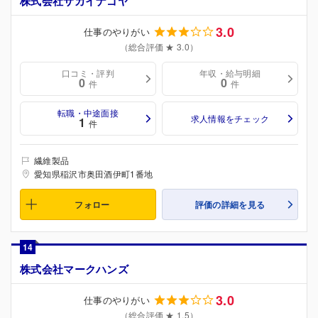
株式会社サカイナゴヤ
3.0
仕事のやりがい
（総合評価 ★ 3.0）
口コミ・評判
年収・給与明細
0
0
件
件
転職・中途面接
求人情報をチェック
1
件
繊維製品
愛知県稲沢市奥田酒伊町1番地
フォロー
評価の詳細を見る
14
株式会社マークハンズ
3.0
仕事のやりがい
（総合評価 ★ 1.5）