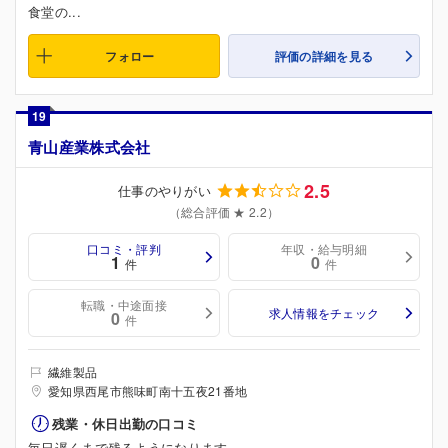
食堂の...
フォロー
評価の詳細を見る
19
青山産業株式会社
2.5
仕事のやりがい
（総合評価 ★ 2.2）
口コミ・評判
年収・給与明細
1
0
件
件
転職・中途面接
求人情報をチェック
0
件
繊維製品
愛知県西尾市熊味町南十五夜21番地
残業・休日出勤の口コミ
毎日遅くまで残るようになります。