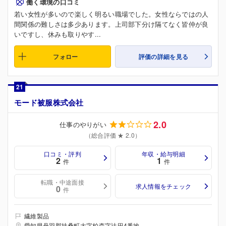
働く環境の口コミ
若い女性が多いので楽しく明るい職場でした。女性ならではの人
間関係の難しさは多少あります。上司部下分け隔てなく皆仲が良
いですし、休みも取りやす...
フォロー
評価の詳細を見る
21
モード被服株式会社
2.0
仕事のやりがい
（総合評価 ★ 2.0）
口コミ・評判
年収・給与明細
2
1
件
件
転職・中途面接
求人情報をチェック
0
件
繊維製品
愛知県丹羽郡扶桑町大字柏森字辻田4番地