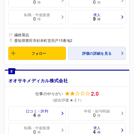
0
0
件
件
転職・中途面接
求人
0
9
件
件
繊維製品
愛知県豊田市杉本町堂貝戸15番地2
フォロー
評価の詳細を見る
8
オオサキメディカル株式会社
2.0
仕事のやりがい
（総合評価 ★ 2.1）
口コミ・評判
年収・給与明細
4
0
件
件
転職・中途面接
求人
0
4
件
件