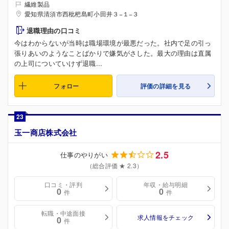
繊維製品
愛知県清須市西枇杷島町小田井３−１−３
退職理由の口コミ
今はわからないが当時は職場環境が最悪だった。社内で足の引っ
張りあいのようなことばかりで嫌気がさした。最大の理由は直属
の上司についていけず退職...
フォロー
評価の詳細を見る
23
玉一商店株式会社
2.5
仕事のやりがい
（総合評価 ★ 2.3）
口コミ・評判
年収・給与明細
0
0
件
件
転職・中途面接
求人情報をチェック
0
件