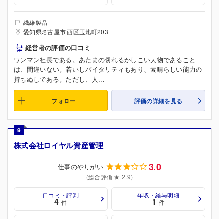
繊維製品
愛知県名古屋市 西区玉池町203
経営者の評価の口コミ
ワンマン社長である。あたまの切れるかしこい人物であること
は、間違いない。若いしバイタリティもあり、素晴らしい能力の
持ちぬしである。ただし、人...
フォロー
評価の詳細を見る
9
株式会社ロイヤル資産管理
3.0
仕事のやりがい
（総合評価 ★ 2.9）
口コミ・評判
年収・給与明細
4
1
件
件