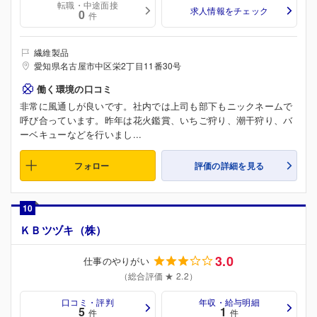
転職・中途面接
求人情報をチェック
0
件
繊維製品
愛知県名古屋市中区栄2丁目11番30号
働く環境の口コミ
非常に風通しが良いです。社内では上司も部下もニックネームで
呼び合っています。昨年は花火鑑賞、いちご狩り、潮干狩り、バ
ーベキューなどを行いまし...
フォロー
評価の詳細を見る
10
ＫＢツヅキ（株）
3.0
仕事のやりがい
（総合評価 ★ 2.2）
口コミ・評判
年収・給与明細
5
1
件
件