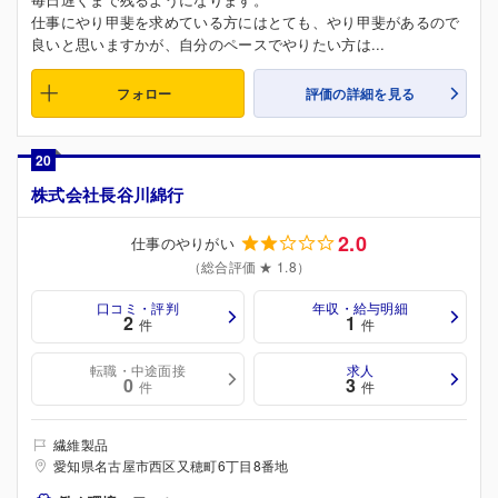
仕事にやり甲斐を求めている方にはとても、やり甲斐があるので
良いと思いますかが、自分のペースでやりたい方は...
フォロー
評価の詳細を見る
20
株式会社長谷川綿行
2.0
仕事のやりがい
（総合評価 ★ 1.8）
口コミ・評判
年収・給与明細
2
1
件
件
転職・中途面接
求人
0
3
件
件
繊維製品
愛知県名古屋市西区又穂町6丁目8番地