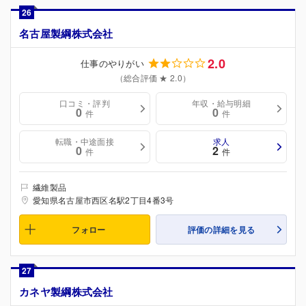
26
名古屋製綱株式会社
2.0
仕事のやりがい
（総合評価 ★ 2.0）
口コミ・評判
年収・給与明細
0
0
件
件
転職・中途面接
求人
0
2
件
件
繊維製品
愛知県名古屋市西区名駅2丁目4番3号
フォロー
評価の詳細を見る
27
カネヤ製綱株式会社