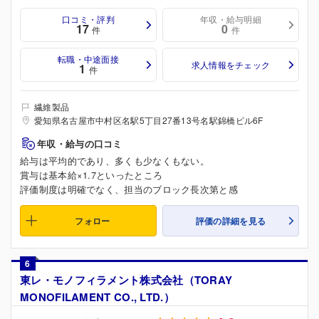
口コミ・評判
年収・給与明細
17
0
件
件
転職・中途面接
求人情報をチェック
1
件
繊維製品
愛知県名古屋市中村区名駅5丁目27番13号名駅錦橋ビル6F
年収・給与の口コミ
給与は平均的であり、多くも少なくもない。
賞与は基本給×1.7といったところ
評価制度は明確でなく、担当のブロック長次第と感
フォロー
評価の詳細を見る
6
東レ・モノフィラメント株式会社（TORAY
MONOFILAMENT CO., LTD.）