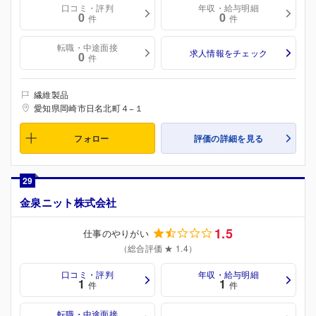
口コミ・評判
年収・給与明細
0
0
件
件
転職・中途面接
求人情報をチェック
0
件
繊維製品
愛知県岡崎市日名北町４−１
フォロー
評価の詳細を見る
29
金泉ニット株式会社
1.5
仕事のやりがい
（総合評価 ★ 1.4）
口コミ・評判
年収・給与明細
1
1
件
件
転職・中途面接