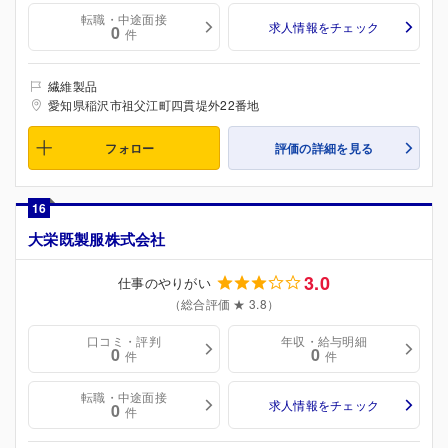
転職・中途面接
求人情報をチェック
0
件
繊維製品
愛知県稲沢市祖父江町四貫堤外22番地
フォロー
評価の詳細を見る
16
大栄既製服株式会社
3.0
仕事のやりがい
（総合評価 ★ 3.8）
口コミ・評判
年収・給与明細
0
0
件
件
転職・中途面接
求人情報をチェック
0
件