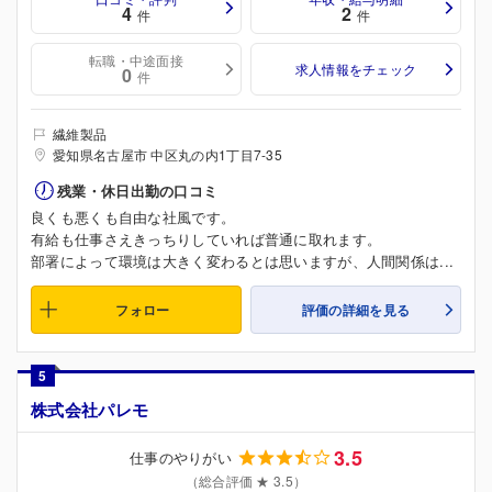
4
2
件
件
転職・中途面接
求人情報をチェック
0
件
繊維製品
愛知県名古屋市 中区丸の内1丁目7-35
残業・休日出勤の口コミ
良くも悪くも自由な社風です。
有給も仕事さえきっちりしていれば普通に取れます。
部署によって環境は大きく変わるとは思いますが、人間関係は...
フォロー
評価の詳細を見る
5
株式会社パレモ
3.5
仕事のやりがい
（総合評価 ★ 3.5）