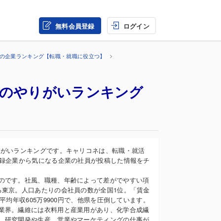
無料会員登録
ログイン
界の企業ランキング【転職・就職に役立つ】
事のやりがいランキング
りがいランキングです。キャリコネは、転職・就活
登録企業から気になる企業の社員が投稿した情報をチ
のです。社風、職種、年齢によって差がでやすい項
る東京。人口あたりの会社員の数が全国1位。「賃金
均年収605万9900円で、他県を圧倒しています。
業界。繊維には衣料用と産業用があり、化学合成繊
。研究開発や生産、営業やマーケティングの仕事が