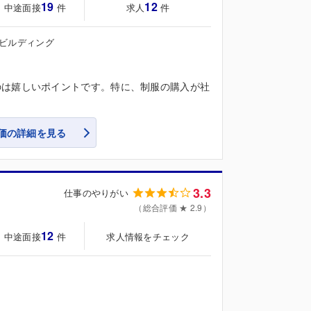
19
12
・中途面接
求人
件
件
クビルディング
のは嬉しいポイントです。特に、制服の購入が社
価の詳細を見る
3.3
仕事のやりがい
（総合評価 ★ 2.9）
12
・中途面接
求人情報をチェック
件