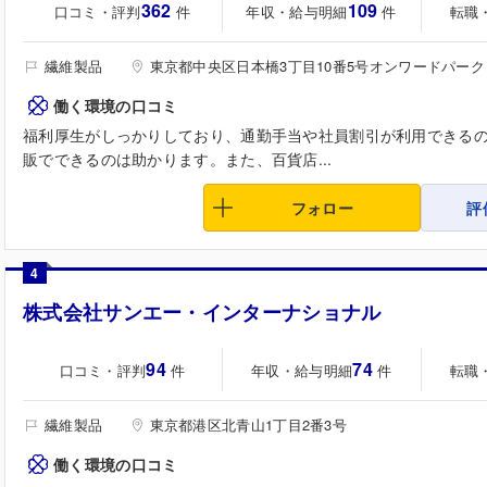
362
109
口コミ・評判
年収・給与明細
転職
件
件
繊維製品
東京都中央区日本橋3丁目10番5号オンワードパー
働く環境の口コミ
福利厚生がしっかりしており、通勤手当や社員割引が利用できる
販でできるのは助かります。また、百貨店...
フォロー
評
4
株式会社サンエー・インターナショナル
94
74
口コミ・評判
年収・給与明細
転職
件
件
繊維製品
東京都港区北青山1丁目2番3号
働く環境の口コミ