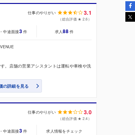
3.1
仕事のやりがい
（総合評価 ★ 2.6）
3
88
・中途面接
求人
件
件
VENUE
です。店舗の営業アシスタントは運転や車検や洗
価の詳細を見る
3.0
仕事のやりがい
（総合評価 ★ 2.4）
3
・中途面接
求人情報をチェック
件