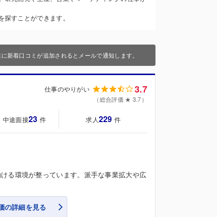
を探すことができます。
業に新着口コミが追加されるとメールで通知します。
3.7
仕事のやりがい
（総合評価 ★ 3.7）
23
229
・中途面接
求人
件
件
働ける環境が整っています。派手な事業拡大や広
価の詳細を見る