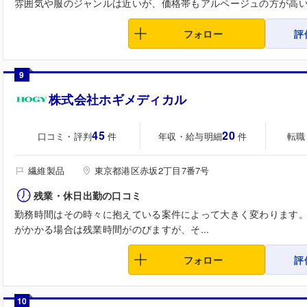
雰囲気や服のジャンルは近いが、価格帯もアルページュの方が高いの
フォロー
評
9
株式会社ホギメディカル
45
20
口コミ・評判
年収・給与明細
転職
件
件
繊維製品
東京都港区赤坂2丁目7番7号
残業・休日出勤の口コミ
勤務時間はその時々に抱えている案件によって大きく変わります
がかかる場合は残業時間がのびますが、そ...
フォロー
評
10