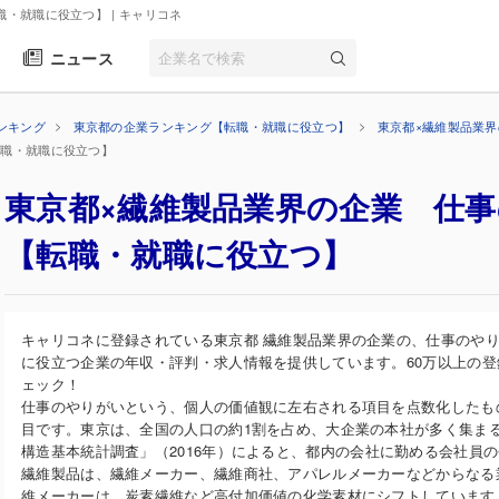
職・就職に役立つ】
| キャリコネ
ニュース
ンキング
東京都の企業ランキング【転職・就職に役立つ】
東京都×繊維製品業
転職・就職に役立つ】
東京都×繊維製品業界の企業 仕
【転職・就職に役立つ】
キャリコネに登録されている東京都 繊維製品業界の企業の、仕事のや
に役立つ企業の年収・評判・求人情報を提供しています。60万以上の
ェック！
仕事のやりがいという、個人の価値観に左右される項目を点数化したも
目です。東京は、全国の人口の約1割を占め、大企業の本社が多く集ま
構造基本統計調査」（2016年）によると、都内の会社に勤める会社員の平
繊維製品は、繊維メーカー、繊維商社、アパレルメーカーなどからなる
維メーカーは、炭素繊維など高付加価値の化学素材にシフトしています