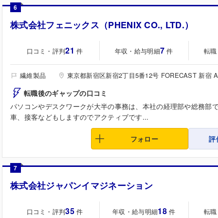
6
株式会社フェニックス（PHENIX CO., LTD.）
21
7
口コミ・評判
年収・給与明細
転職
件
件
繊維製品
東京都新宿区新宿2丁目5番12号 FORECAST 新宿 A
転職後のギャップの口コミ
パソコンやデスクワークが大半の事務は、本社の経理部や総務部
車、接客などもしますのでアクティブです...
フォロー
評
7
株式会社ジャパンイマジネーション
35
18
口コミ・評判
年収・給与明細
転職
件
件