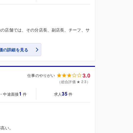
内の店舗では、その分店長、副店長、チーフ、サ
価の詳細を見る
3.0
仕事のやりがい
（総合評価 ★ 2.3）
1
35
・中途面接
求人
件
件
が高い。