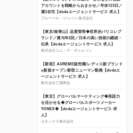
アカウントを戦略からおまかせ／年休125日／
週3在宅【dodaエージェントサービス 求人】
ブルーベル・ジャパン 株式会社
【東京/南青山】品質管理◆世界的パリコレブ
ランド／賞与年2回／日本の高い技術の継続・
伝承【dodaエージェントサービス 求人】
株式会社コム・デ・ギャルソン
【新宿】AUREME販売職/レディス新ブランド
※新規オープン新宿ニューマン勤務【dodaエ
ージェントサービス 求人】
株式会社三陽商会
【東京】グローバルマーケティング◆英語力
を活かせる◆グローバルスポーツメーカー
YONEX◆【dodaエージェントサービス 求
人】
ヨネックス株式会社