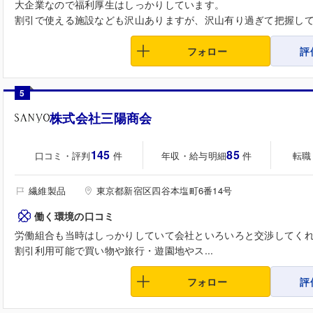
大企業なので福利厚生はしっかりしています。
割引で使える施設なども沢山ありますが、沢山有り過ぎて把握してな
フォロー
評
5
株式会社三陽商会
145
85
口コミ・評判
年収・給与明細
転職
件
件
繊維製品
東京都新宿区四谷本塩町6番14号
働く環境の口コミ
労働組合も当時はしっかりしていて会社といろいろと交渉してく
割引利用可能で買い物や旅行・遊園地やス...
フォロー
評