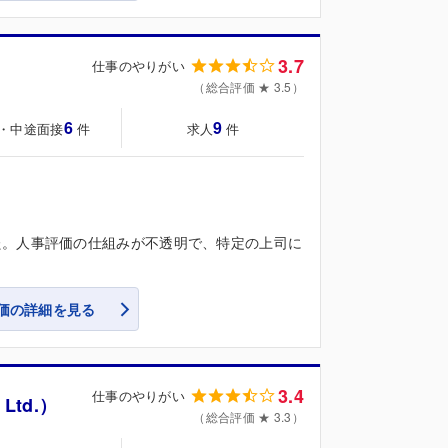
3.7
仕事のやりがい
（総合評価 ★ 3.5）
6
9
・中途面接
求人
件
件
た。人事評価の仕組みが不透明で、特定の上司に
価の詳細を見る
3.4
仕事のやりがい
Ltd.）
（総合評価 ★ 3.3）