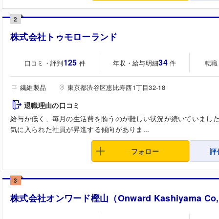
2
株式会社トゥモローランド
125
34
口コミ・評判
年収・給与明細
転職
件
件
繊維製品
東京都渋谷区恵比寿西1丁目32-18
退職理由の口コミ
給与が低く、毎月の生活費を賄うのが難しい状況が続いていまし
気に入られた社員が昇進する傾向がありま...
フォロー
評
3
株式会社オンワード樫山（Onward Kashiyama Co, 