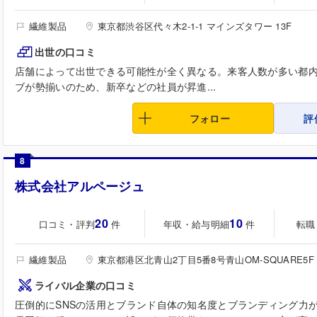
繊維製品
東京都渋谷区代々木2-1-1 マインズタワー 13F
出世の口コミ
店舗によって出世できる可能性が全く異なる。来客人数が多い都
ブが勢揃いのため、新卒などの社員が昇進...
フォロー
評
8
株式会社アルページュ
20
10
口コミ・評判
年収・給与明細
転職
件
件
繊維製品
東京都港区北青山2丁目5番8号青山OM-SQUARE5F
ライバル企業の口コミ
圧倒的にSNSの活用とブランド自体の知名度とブランディング力