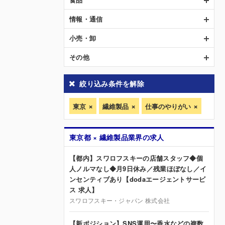
情報・通信
小売・卸
その他
絞り込み条件を解除
東京
繊維製品
仕事のやりがい
東京都 × 繊維製品業界の求人
【都内】スワロフスキーの店舗スタッフ◆個
人ノルマなし◆月9日休み／残業ほぼなし／イ
ンセンティブあり【dodaエージェントサービ
ス 求人】
スワロフスキー・ジャパン 株式会社
【新ポジション】SNS運用〜香水などの複数