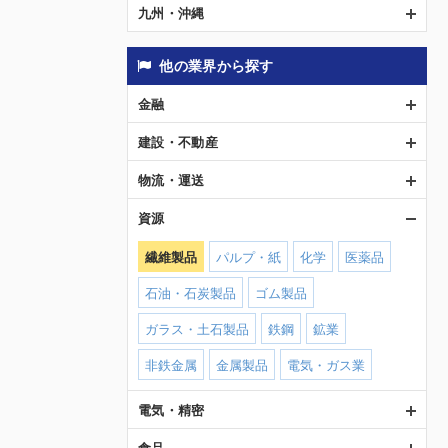
九州・沖縄
他の業界から探す
金融
建設・不動産
物流・運送
資源
繊維製品
パルプ・紙
化学
医薬品
石油・石炭製品
ゴム製品
ガラス・土石製品
鉄鋼
鉱業
非鉄金属
金属製品
電気・ガス業
電気・精密
食品