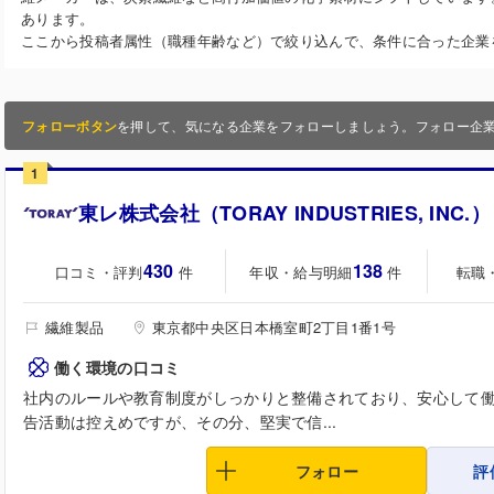
あります。
ここから投稿者属性（職種年齢など）で絞り込んで、条件に合った企業
フォローボタン
を押して、気になる企業をフォローしましょう。フォロー企
1
東レ株式会社（TORAY INDUSTRIES, INC.）
430
138
口コミ・評判
年収・給与明細
転職
件
件
繊維製品
東京都中央区日本橋室町2丁目1番1号
働く環境の口コミ
社内のルールや教育制度がしっかりと整備されており、安心して
告活動は控えめですが、その分、堅実で信...
フォロー
評