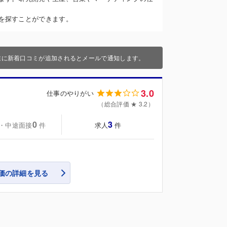
を探すことができます。
業に新着口コミが追加されるとメールで通知します。
3.0
仕事のやりがい
（総合評価 ★ 3.2）
0
3
・中途面接
求人
件
件
価の詳細を見る