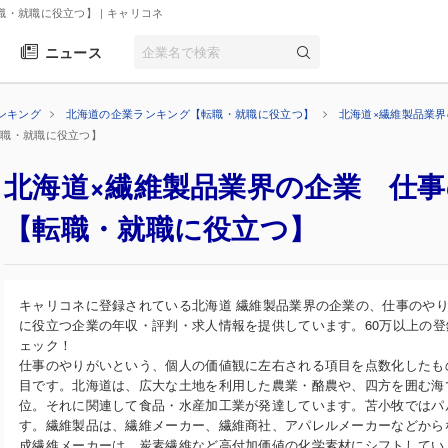
職・就職に役立つ】
| キャリコネ
ニュース
ンキング
北海道の企業ランキング【転職・就職に役立つ】
北海道×繊維製品業
転職・就職に役立つ】
北海道×繊維製品業界の企業 仕
【転職・就職に役立つ】
キャリコネに登録されている北海道 繊維製品業界の企業の、仕事のや
に役立つ企業の年収・評判・求人情報を提供しています。60万以上の
ェック！
仕事のやりがいという、個人の価値観に左右される項目を点数化したも
目です。北海道は、広大な土地を利用した農業・酪農や、四方を囲む海
位。それに関連して食品・水産加工業が発達しています。苫小牧ではパ
す。繊維製品は、繊維メーカー、繊維商社、アパレルメーカーなどから
成繊維メーカーは、炭素繊維など高付加価値の化学素材にシフトしてい