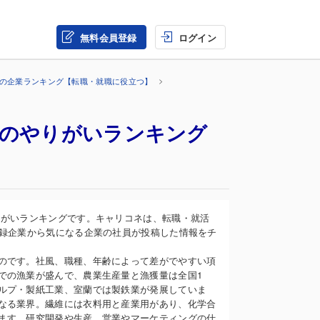
無料会員登録
ログイン
界の企業ランキング【転職・就職に役立つ】
事のやりがいランキング
りがいランキングです。キャリコネは、転職・就活
登録企業から気になる企業の社員が投稿した情報をチ
のです。社風、職種、年齢によって差がでやすい項
での漁業が盛んで、農業生産量と漁獲量は全国1
ルプ・製紙工業、室蘭では製鉄業が発展していま
なる業界。繊維には衣料用と産業用があり、化学合
ます。研究開発や生産、営業やマーケティングの仕