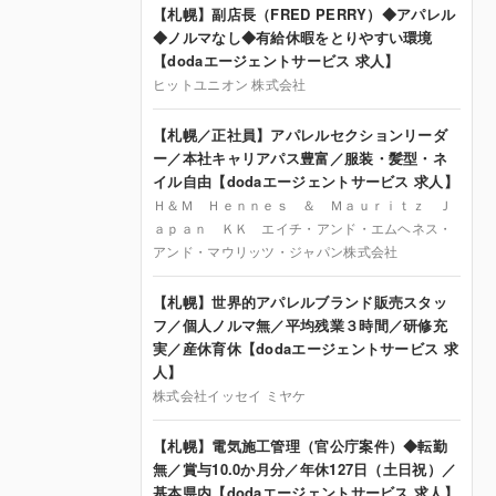
【札幌】副店長（FRED PERRY）◆アパレル
◆ノルマなし◆有給休暇をとりやすい環境
【dodaエージェントサービス 求人】
ヒットユニオン 株式会社
【札幌／正社員】アパレルセクションリーダ
ー／本社キャリアパス豊富／服装・髪型・ネ
イル自由【dodaエージェントサービス 求人】
Ｈ＆Ｍ Ｈｅｎｎｅｓ ＆ Ｍａｕｒｉｔｚ Ｊ
ａｐａｎ ＫＫ エイチ・アンド・エムヘネス・
アンド・マウリッツ・ジャパン株式会社
【札幌】世界的アパレルブランド販売スタッ
フ／個人ノルマ無／平均残業３時間／研修充
実／産休育休【dodaエージェントサービス 求
人】
株式会社イッセイ ミヤケ
【札幌】電気施工管理（官公庁案件）◆転勤
無／賞与10.0か月分／年休127日（土日祝）／
基本県内【dodaエージェントサービス 求人】