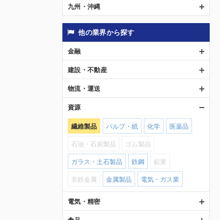
九州・沖縄
他の業界から探す
金融
建設・不動産
物流・運送
資源
繊維製品
パルプ・紙
化学
医薬品
石油・石炭製品
ゴム製品
ガラス・土石製品
鉄鋼
鉱業
非鉄金属
金属製品
電気・ガス業
電気・精密
食品