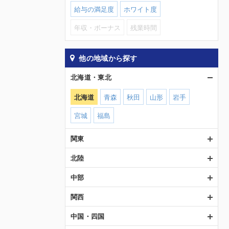
給与の満足度
ホワイト度
年収・ボーナス
残業時間
他の地域から探す
北海道・東北
北海道
青森
秋田
山形
岩手
宮城
福島
関東
北陸
中部
関西
中国・四国