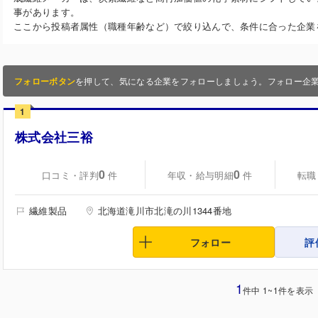
事があります。
ここから投稿者属性（職種年齢など）で絞り込んで、条件に合った企業
フォローボタン
を押して、気になる企業をフォローしましょう。フォロー企
1
株式会社三裕
0
0
口コミ・評判
年収・給与明細
転職
件
件
繊維製品
北海道滝川市北滝の川1344番地
フォロー
評
1
件中 1~1件を表示