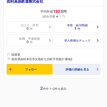
由利高原鉄道株式会社
180
平均年収
万円
（総合評価 ★ 1.7）
口コミ・評判
年収・給与明細
0
1
件
件
転職・中途面接
求人情報をチェック
0
件
陸運業
秋田県由利本荘市矢島町七日町字羽坂21番地2
フォロー
評価の詳細を見る
2
件中 1~2件を表示