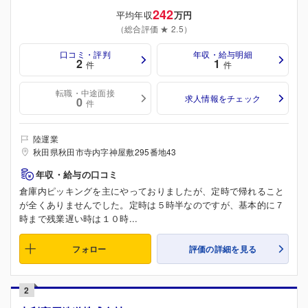
242
平均年収
万円
（総合評価 ★ 2.5）
口コミ・評判
年収・給与明細
2
1
件
件
転職・中途面接
求人情報をチェック
0
件
陸運業
秋田県秋田市寺内字神屋敷295番地43
年収・給与の口コミ
倉庫内ピッキングを主にやっておりましたが、定時で帰れること
が全くありませんでした。定時は５時半なのですが、基本的に７
時まで残業遅い時は１０時...
フォロー
評価の詳細を見る
2