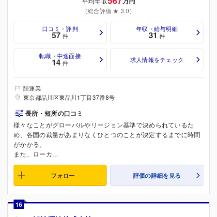
567
平均年収
万円
（総合評価 ★ 3.0）
口コミ・評判
年収・給与明細
57
31
件
件
転職・中途面接
求人情報をチェック
14
件
陸運業
東京都品川区東品川1丁目37番8号
長所・短所の口コミ
様々なことがグローバルやリージョン基準で決められているた
め、各国の裁量があまりなくひとつのことが決定するまでに時間
がかかる。
また、ローカ...
フォロー
評価の詳細を見る
16