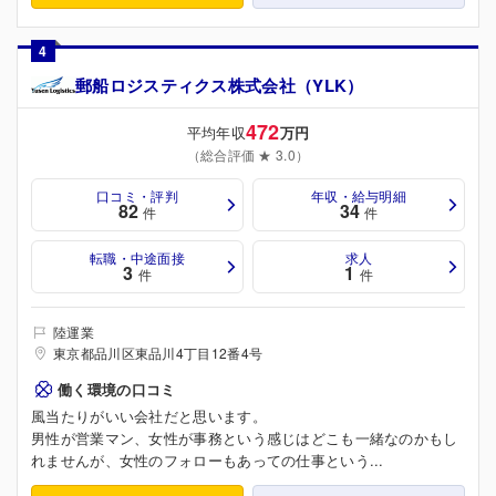
4
郵船ロジスティクス株式会社（YLK）
472
平均年収
万円
（総合評価 ★ 3.0）
口コミ・評判
年収・給与明細
82
34
件
件
転職・中途面接
求人
3
1
件
件
陸運業
東京都品川区東品川4丁目12番4号
働く環境の口コミ
風当たりがいい会社だと思います。
男性が営業マン、女性が事務という感じはどこも一緒なのかもし
れませんが、女性のフォローもあっての仕事という...