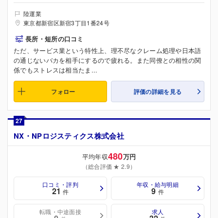
陸運業
東京都新宿区新宿3丁目1番24号
長所・短所の口コミ
ただ、サービス業という特性上、理不尽なクレーム処理や日本語
の通じないバカを相手にするので疲れる。また同僚との相性の関
係でもストレスは相当たま...
フォロー
評価の詳細を見る
27
NX・NPロジスティクス株式会社
480
平均年収
万円
（総合評価 ★ 2.9）
口コミ・評判
年収・給与明細
21
9
件
件
転職・中途面接
求人