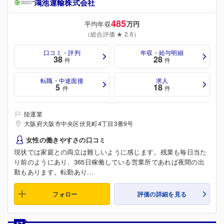
鴻池運輸株式会社
485
平均年収
万円
（総合評価 ★ 2.6）
口コミ・評判
年収・給与明細
38
28
件
件
転職・中途面接
求人
5
18
件
件
陸運業
大阪府大阪市中央区伏見町4丁目3番9号
女性の働きやすさの口コミ
現状では家庭との両立は難しいように感じます。残業も毎日当た
り前のようにあり、365日稼働している営業所であれば夜間の出
勤もあります。転勤あり...
フォロー
評価の詳細を見る