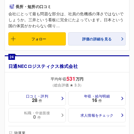
長所・短所の口コミ
会社にとって最も問題な部分は、社員の危機感の薄さではないで
しょうか。三井という看板に完全にたよっています。日本という
国の体質がかわらない限り...
フォロー
評価の詳細を見る
24
日通NECロジスティクス株式会社
531
平均年収
万円
（総合評価 ★ 3.3）
口コミ・評判
年収・給与明細
28
16
件
件
転職・中途面接
求人情報をチェック
0
件
陸運業