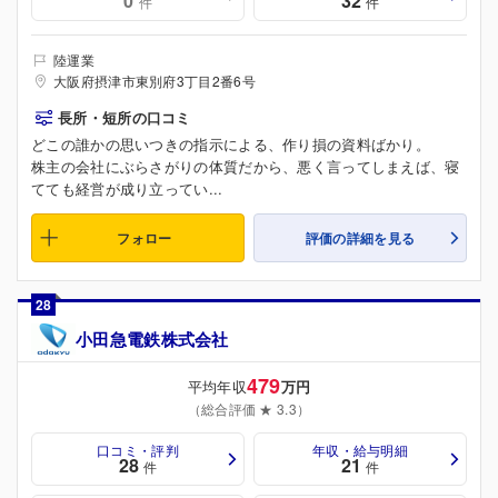
0
32
件
件
陸運業
大阪府摂津市東別府3丁目2番6号
長所・短所の口コミ
どこの誰かの思いつきの指示による、作り損の資料ばかり。
株主の会社にぶらさがりの体質だから、悪く言ってしまえば、寝
てても経営が成り立ってい...
フォロー
評価の詳細を見る
28
小田急電鉄株式会社
479
平均年収
万円
（総合評価 ★ 3.3）
口コミ・評判
年収・給与明細
28
21
件
件