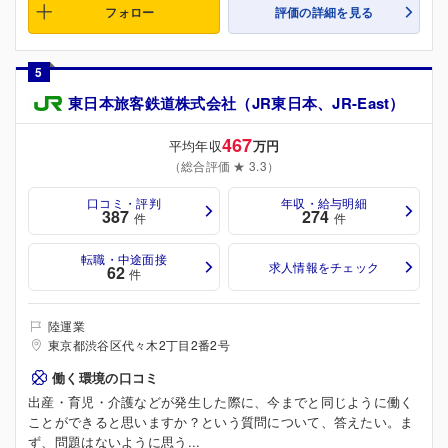
フォロー
評価の詳細を見る
5
東日本旅客鉄道株式会社（JR東日本、JR-East）
467
平均年収
万円
（総合評価 ★ 3.3）
口コミ・評判
年収・給与明細
387
274
件
件
転職・中途面接
求人情報をチェック
62
件
陸運業
東京都渋谷区代々木2丁目2番2号
働く環境の口コミ
出産・育児・介護などが発生した際に、今までと同じように働く
ことができると思いますか？という質問について、答えたい。ま
ず、問題はないように思う...