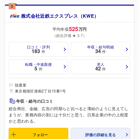
3
株式会社近鉄エクスプレス（KWE）
525
平均年収
万円
（総合評価 ★ 3.7）
口コミ・評判
年収・給与明細
183
34
件
件
転職・中途面接
求人
5
42
件
件
陸運業
東京都港区港南2丁目15番1号
年収・給与の口コミ
総合商社、金融、広告の同期らと比べると薄給のように見えてし
まうが、業務内容の割には十分だと思う。日系企業の中の上程度
かと思われる。
フォロー
評価の詳細を見る