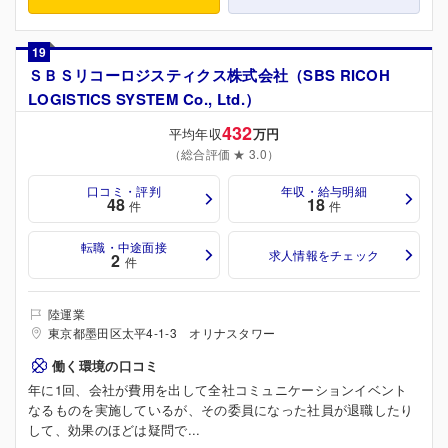
19
ＳＢＳリコーロジスティクス株式会社（SBS RICOH
LOGISTICS SYSTEM Co., Ltd.）
432
平均年収
万円
（総合評価 ★ 3.0）
口コミ・評判
年収・給与明細
48
18
件
件
転職・中途面接
求人情報をチェック
2
件
陸運業
東京都墨田区太平4-1-3 オリナスタワー
働く環境の口コミ
年に1回、会社が費用を出して全社コミュニケーションイベント
なるものを実施しているが、その委員になった社員が退職したり
して、効果のほどは疑問で...