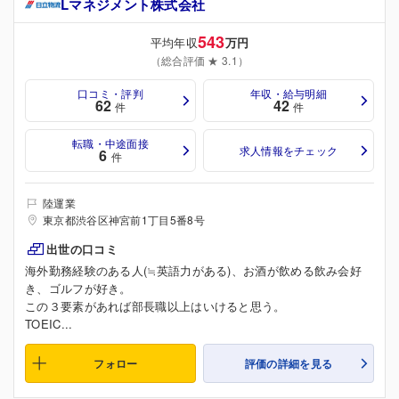
Lマネジメント株式会社
543
平均年収
万円
（総合評価 ★ 3.1）
口コミ・評判
年収・給与明細
62
42
件
件
転職・中途面接
求人情報をチェック
6
件
陸運業
東京都渋谷区神宮前1丁目5番8号
出世の口コミ
海外勤務経験のある人(≒英語力がある)、お酒が飲める飲み会好
き、ゴルフが好き。
この３要素があれば部長職以上はいけると思う。
TOEIC...
フォロー
評価の詳細を見る