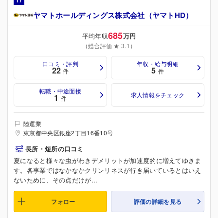
17
ヤマトホールディングス株式会社（ヤマトHD）
685
平均年収
万円
（総合評価 ★ 3.1）
口コミ・評判
年収・給与明細
22
5
件
件
転職・中途面接
求人情報をチェック
1
件
陸運業
東京都中央区銀座2丁目16番10号
長所・短所の口コミ
夏になると様々な虫がわきデメリットが加速度的に増えてゆきま
す。各事業ではなかなかクリンリネスが行き届いているとはいえ
ないために、その点だけが...
フォロー
評価の詳細を見る