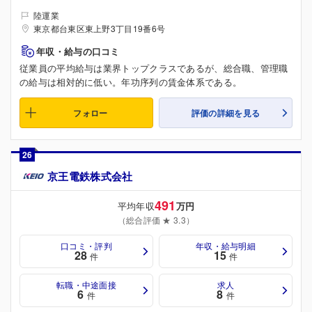
陸運業
東京都台東区東上野3丁目19番6号
年収・給与の口コミ
従業員の平均給与は業界トップクラスであるが、総合職、管理職
の給与は相対的に低い。年功序列の賃金体系である。
フォロー
評価の詳細を見る
26
京王電鉄株式会社
491
平均年収
万円
（総合評価 ★ 3.3）
口コミ・評判
年収・給与明細
28
15
件
件
転職・中途面接
求人
6
8
件
件