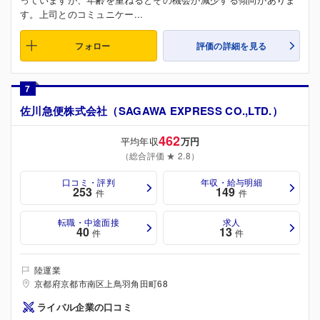
す。上司とのコミュニケー...
フォロー
評価の詳細を見る
7
佐川急便株式会社（SAGAWA EXPRESS CO.,LTD.）
462
平均年収
万円
（総合評価 ★ 2.8）
口コミ・評判
年収・給与明細
253
149
件
件
転職・中途面接
求人
40
13
件
件
陸運業
京都府京都市南区上鳥羽角田町68
ライバル企業の口コミ