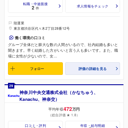
転職・中途面接
求人情報をチェック
2
件
陸運業
東京都渋谷区代々木2丁目28番12号
働く環境の口コミ
グループ全体だと膨大な数の人間がいるので、社内結婚も多いと
聞きます。早く結婚した方がいいと言う人も多いです。また、職
場に女性が少ないので、女...
フォロー
評価の詳細を見る
29
神奈川中央交通株式会社（かなちゅう、
Kanachu、神奈交）
472
平均年収
万円
（総合評価 ★ 1.8）
口コミ・評判
年収・給与明細