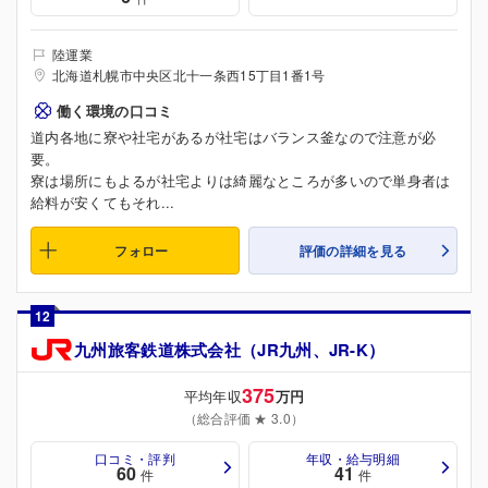
陸運業
北海道札幌市中央区北十一条西15丁目1番1号
働く環境の口コミ
道内各地に寮や社宅があるが社宅はバランス釜なので注意が必
要。
寮は場所にもよるが社宅よりは綺麗なところが多いので単身者は
給料が安くてもそれ...
フォロー
評価の詳細を見る
12
九州旅客鉄道株式会社（JR九州、JR-K）
375
平均年収
万円
（総合評価 ★ 3.0）
口コミ・評判
年収・給与明細
60
41
件
件