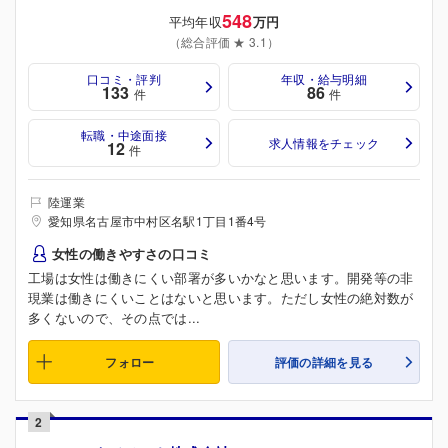
548
平均年収
万円
（総合評価 ★ 3.1）
口コミ・評判
年収・給与明細
133
86
件
件
転職・中途面接
求人情報をチェック
12
件
陸運業
愛知県名古屋市中村区名駅1丁目1番4号
女性の働きやすさの口コミ
工場は女性は働きにくい部署が多いかなと思います。開発等の非
現業は働きにくいことはないと思います。ただし女性の絶対数が
多くないので、その点では...
フォロー
評価の詳細を見る
2