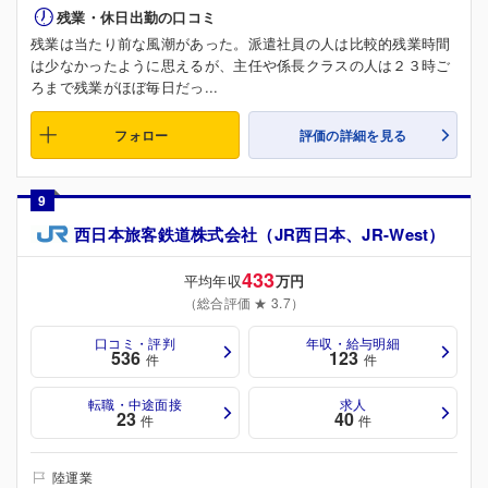
残業・休日出勤の口コミ
残業は当たり前な風潮があった。派遣社員の人は比較的残業時間
は少なかったように思えるが、主任や係長クラスの人は２３時ご
ろまで残業がほぼ毎日だっ...
フォロー
評価の詳細を見る
9
西日本旅客鉄道株式会社（JR西日本、JR-West）
433
平均年収
万円
（総合評価 ★ 3.7）
口コミ・評判
年収・給与明細
536
123
件
件
転職・中途面接
求人
23
40
件
件
陸運業