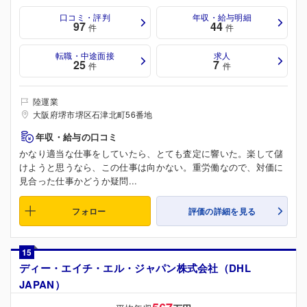
口コミ・評判
年収・給与明細
97
44
件
件
転職・中途面接
求人
25
7
件
件
陸運業
大阪府堺市堺区石津北町56番地
年収・給与の口コミ
かなり適当な仕事をしていたら、とても査定に響いた。楽して儲
けようと思うなら、この仕事は向かない。重労働なので、対価に
見合った仕事かどうか疑問...
フォロー
評価の詳細を見る
15
ディー・エイチ・エル・ジャパン株式会社（DHL
JAPAN）