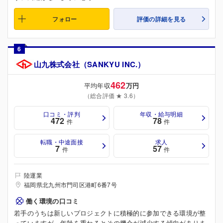
フォロー
評価の詳細を見る
6
山九株式会社（SANKYU INC.）
462
平均年収
万円
（総合評価 ★ 3.6）
口コミ・評判
年収・給与明細
472
78
件
件
転職・中途面接
求人
7
57
件
件
陸運業
福岡県北九州市門司区港町6番7号
働く環境の口コミ
若手のうちは新しいプロジェクトに積極的に参加できる環境が整
っていますが、年齢を重ねるとその機会が減少する傾向がありま