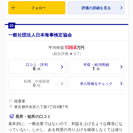
フォロー
評価の詳細を見る
20
一般社団法人日本海事検定協会
1068
平均年収
万円
（総合評価 ★ 2.7）
口コミ・評判
年収・給与明細
6
1
件
件
転職・中途面接
求人情報をチェック
0
件
陸運業
東京都中央区八丁堀1丁目9番7号
長所・短所の口コミ
基本的に、一般企業ではないので、利益を上げるような構造にな
っていない。しかし、ある程度の売り上げを確保しなくては成り