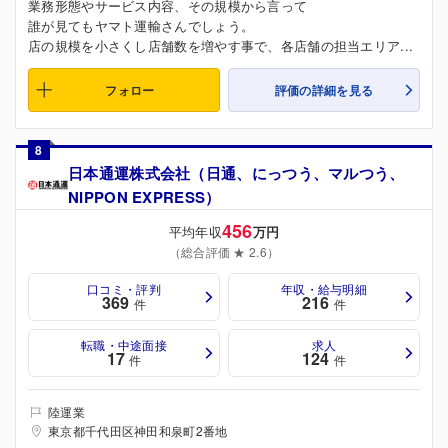
業務形態やサービス内容、その規模から言って
誰が見てもヤマト運輸さんでしょう。
店の規模を小さくし店舗数を増やす事で、各店舗の担当エリア...
フォロー
評価の詳細を見る
8
日本通運株式会社（日通、にっつう、マルつう、
NIPPON EXPRESS）
456
平均年収
万円
（総合評価 ★ 2.6）
口コミ・評判
年収・給与明細
369
216
件
件
転職・中途面接
求人
17
124
件
件
陸運業
東京都千代田区神田和泉町2番地