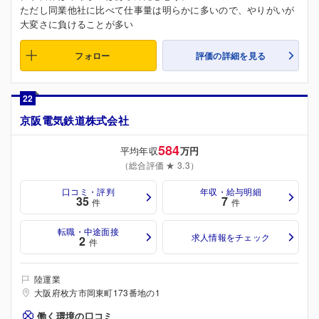
ただし同業他社に比べて仕事量は明らかに多いので、やりがいが
大変さに負けることが多い
フォロー
評価の詳細を見る
22
京阪電気鉄道株式会社
584
平均年収
万円
（総合評価 ★ 3.3）
口コミ・評判
年収・給与明細
35
7
件
件
転職・中途面接
求人情報をチェック
2
件
陸運業
大阪府枚方市岡東町173番地の1
働く環境の口コミ