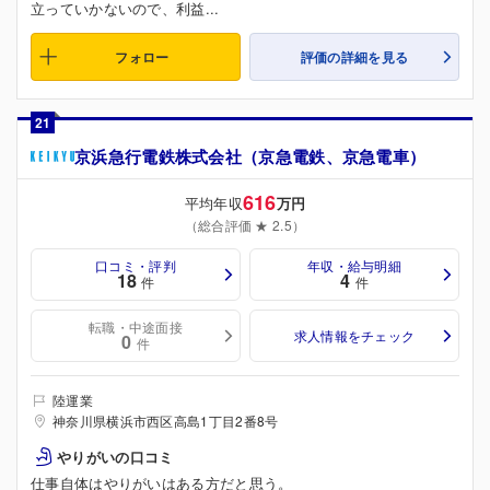
立っていかないので、利益...
フォロー
評価の詳細を見る
21
京浜急行電鉄株式会社（京急電鉄、京急電車）
616
平均年収
万円
（総合評価 ★ 2.5）
口コミ・評判
年収・給与明細
18
4
件
件
転職・中途面接
求人情報をチェック
0
件
陸運業
神奈川県横浜市西区高島1丁目2番8号
やりがいの口コミ
仕事自体はやりがいはある方だと思う。