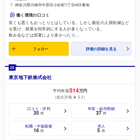
神奈川県川崎市中原区小杉町1丁目403番地
働く環境の口コミ
良くも悪くもおっとりとはしている。しかし最近の人員削減など
を受け、残業を恒常的にする人が多くなっている。
飲み会などは部署により多かったり...
フォロー
評価の詳細を見る
25
東京地下鉄株式会社
514
平均年収
万円
（総合評価 ★ 3.2）
口コミ・評判
年収・給与明細
35
37
件
件
転職・中途面接
求人
16
5
件
件