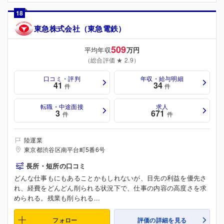
18
東急株式会社（東急電鉄）
509
平均年収
万円
（総合評価 ★ 2.9）
口コミ・評判
年収・給与明細
41
34
件
件
転職・中途面接
求人
3
671
件
件
陸運業
東京都渋谷区南平台町5番6号
長所・短所の口コミ
どんな仕事もにもあることかもしれないが、目先の利益を優先さ
れ、経費をどんどん削られる状況下で、仕事の内容の高度さを求
められる。残業も削られる...
フォロー
評価の詳細を見る