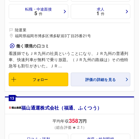
転職・中途面接
求人
5
1
件
件
陸運業
福岡県福岡市博多区博多駅前3丁目25番21号
働く環境の口コミ
看護師でもＪＲ九州の社員ということになり、ＪＲ九州の普通列
車、快速列車が無料で乗り放題。（ＪＲ九州の路線は）その他特
急等も割引がきいた。ＪＲ...
フォロー
評価の詳細を見る
13
福山通運株式会社（福通、ふくつう）
358
平均年収
万円
（総合評価 ★ 2.1）
口コミ・評判
年収・給与明細