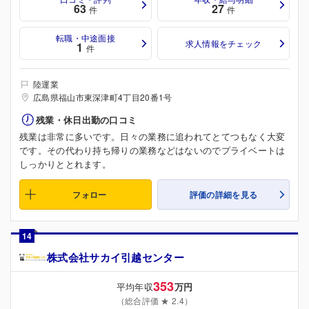
63
27
件
件
転職・中途面接
求人情報をチェック
1
件
陸運業
広島県福山市東深津町4丁目20番1号
残業・休日出勤の口コミ
残業は非常に多いです。日々の業務に追われてとてつもなく大変
です。その代わり持ち帰りの業務などはないのでプライベートは
しっかりととれます。
フォロー
評価の詳細を見る
14
株式会社サカイ引越センター
353
平均年収
万円
（総合評価 ★ 2.4）