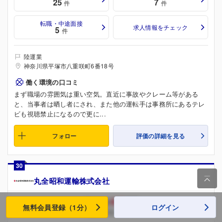
25
7
件
件
転職・中途面接
求人情報をチェック
5
件
陸運業
神奈川県平塚市八重咲町6番18号
働く環境の口コミ
まず職場の雰囲気は重い空気。直近に事故やクレーム等がある
と、当事者は晒し者にされ、また他の運転手は事務所にあるテレ
ビも視聴禁止になるので更に...
フォロー
評価の詳細を見る
30

丸全昭和運輸株式会社
463
平均年収
万円
無料会員登録（1分）
ログイン
（総合評価 ★ 2.7）