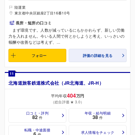
陸運業
東京都中央区銀座2丁目16番10号
長所・短所の口コミ
まず環境です。人数が減っているにもかかわらず、新しい労働
力を入れません。今いる人間で何とかしようと考え、いっさいの
報酬や改善などは考えず、...
フォロー
評価の詳細を見る
11
北海道旅客鉄道株式会社（JR北海道、JR-H）
404
平均年収
万円
（総合評価 ★ 3.0）
口コミ・評判
年収・給与明細
82
38
件
件
転職・中途面接
求人情報をチェック
6
件