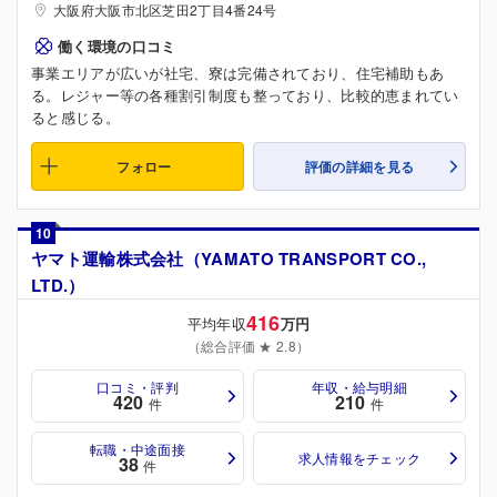
大阪府大阪市北区芝田2丁目4番24号
働く環境の口コミ
事業エリアが広いが社宅、寮は完備されており、住宅補助もあ
る。レジャー等の各種割引制度も整っており、比較的恵まれてい
ると感じる。
フォロー
評価の詳細を見る
10
ヤマト運輸株式会社（YAMATO TRANSPORT CO.,
LTD.）
416
平均年収
万円
（総合評価 ★ 2.8）
口コミ・評判
年収・給与明細
420
210
件
件
転職・中途面接
求人情報をチェック
38
件