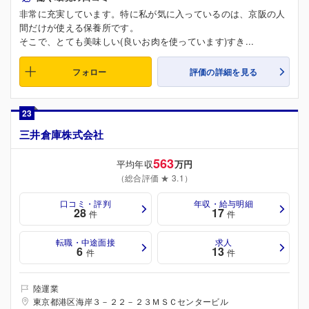
非常に充実しています。特に私が気に入っているのは、京阪の人
間だけが使える保養所です。
そこで、とても美味しい(良いお肉を使っています)すき...
フォロー
評価の詳細を見る
23
三井倉庫株式会社
563
平均年収
万円
（総合評価 ★ 3.1）
口コミ・評判
年収・給与明細
28
17
件
件
転職・中途面接
求人
6
13
件
件
陸運業
東京都港区海岸３－２２－２３ＭＳＣセンタービル