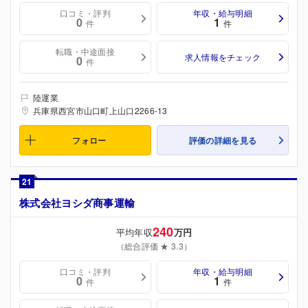
口コミ・評判
年収・給与明細
0
1
件
件
転職・中途面接
求人情報をチェック
0
件
陸運業
兵庫県西宮市山口町上山口2266-13
フォロー
評価の詳細を見る
21
株式会社ヨシダ商事運輸
240
平均年収
万円
（総合評価 ★ 3.3）
口コミ・評判
年収・給与明細
0
1
件
件