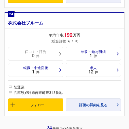
24
株式会社ブルーム
192
平均年収
万円
（総合評価 ★ 1.9）
口コミ・評判
年収・給与明細
0
1
件
件
転職・中途面接
求人
1
12
件
件
陸運業
兵庫県姫路市飾東町庄313番地
フォロー
評価の詳細を見る
24
件中 1~24件を表示