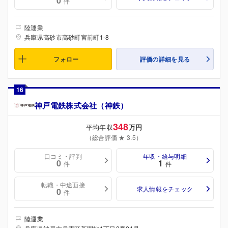
0
件
陸運業
兵庫県高砂市高砂町宮前町1-8
フォロー
評価の詳細を見る
16
神戸電鉄株式会社（神鉄）
348
平均年収
万円
（総合評価 ★ 3.5）
口コミ・評判
年収・給与明細
0
1
件
件
転職・中途面接
求人情報をチェック
0
件
陸運業