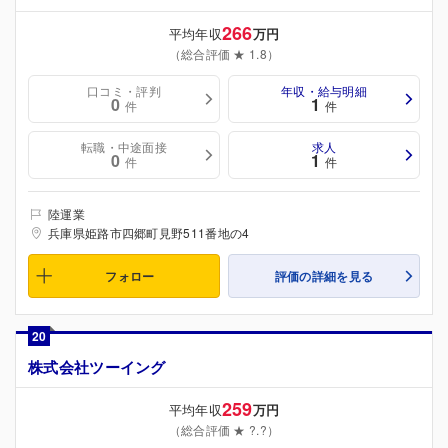
266
平均年収
万円
（総合評価 ★ 1.8）
口コミ・評判
年収・給与明細
0
1
件
件
転職・中途面接
求人
0
1
件
件
陸運業
兵庫県姫路市四郷町見野511番地の4
フォロー
評価の詳細を見る
20
株式会社ツーイング
259
平均年収
万円
（総合評価 ★ ?.?）