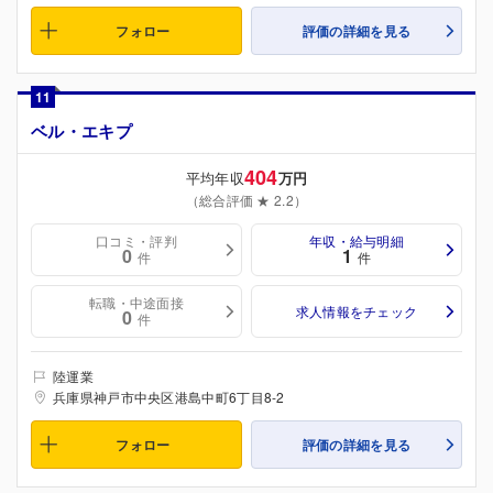
フォロー
評価の詳細を見る
11
ベル・エキプ
404
平均年収
万円
（総合評価 ★ 2.2）
口コミ・評判
年収・給与明細
0
1
件
件
転職・中途面接
求人情報をチェック
0
件
陸運業
兵庫県神戸市中央区港島中町6丁目8-2
フォロー
評価の詳細を見る