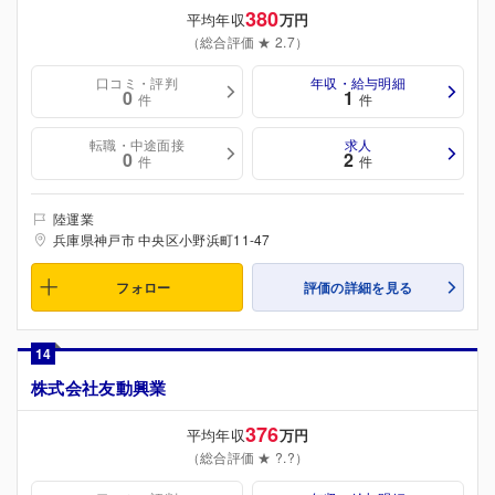
380
平均年収
万円
（総合評価 ★ 2.7）
口コミ・評判
年収・給与明細
0
1
件
件
転職・中途面接
求人
0
2
件
件
陸運業
兵庫県神戸市 中央区小野浜町11-47
フォロー
評価の詳細を見る
14
株式会社友動興業
376
平均年収
万円
（総合評価 ★ ?.?）