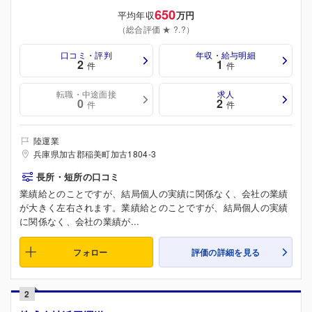
650
平均年収
万円
（総合評価 ★ ?.?）
口コミ・評判
年収・給与明細
2
1
件
件
転職・中途面接
求人
0
2
件
件
陸運業
兵庫県加古郡稲美町加古1804-3
長所・短所の口コミ
業績給とのことですが、結局個人の実績に関係なく、会社の業績
が大きく左右されます。業績給とのことですが、結局個人の実績
に関係なく、会社の業績が...
フォロー
評価の詳細を見る
2