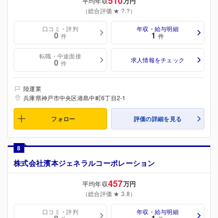
510
平均年収
万円
（総合評価 ★ ?.?）
口コミ・評判
年収・給与明細
0
1
件
件
転職・中途面接
求人情報をチェック
0
件
陸運業
兵庫県神戸市中央区港島中町6丁目2-1
フォロー
評価の詳細を見る
8
株式会社濱本ジェネラルコーポレーション
457
平均年収
万円
（総合評価 ★ 3.8）
口コミ・評判
年収・給与明細