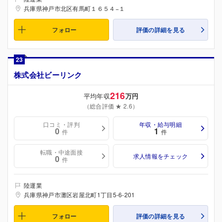
兵庫県神戸市北区有馬町１６５４−１
フォロー
評価の詳細を見る
23
株式会社ビーリンク
216
平均年収
万円
（総合評価 ★ 2.6）
口コミ・評判
年収・給与明細
0
1
件
件
転職・中途面接
求人情報をチェック
0
件
陸運業
兵庫県神戸市灘区岩屋北町1丁目5-6-201
フォロー
評価の詳細を見る