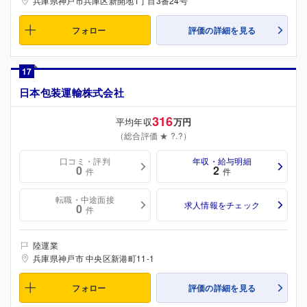
兵庫県神戸市兵庫区新開地1丁目3番24号
フォロー
評価の詳細を見る
17
日本包装運輸株式会社
316
平均年収
万円
（総合評価 ★ ?.?）
口コミ・評判
年収・給与明細
0
2
件
件
転職・中途面接
求人情報をチェック
0
件
陸運業
兵庫県神戸市 中央区新港町11-1
フォロー
評価の詳細を見る