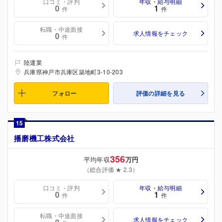
口コミ・評判
年収・給与明細
0
1
件
件
転職・中途面接
求人情報をチェック
0
件
陸運業
兵庫県神戸市兵庫区築地町3-10-203
フォロー
評価の詳細を見る
15
播磨機工株式会社
356
平均年収
万円
（総合評価 ★ 2.3）
口コミ・評判
年収・給与明細
0
1
件
件
転職・中途面接
求人情報をチェック