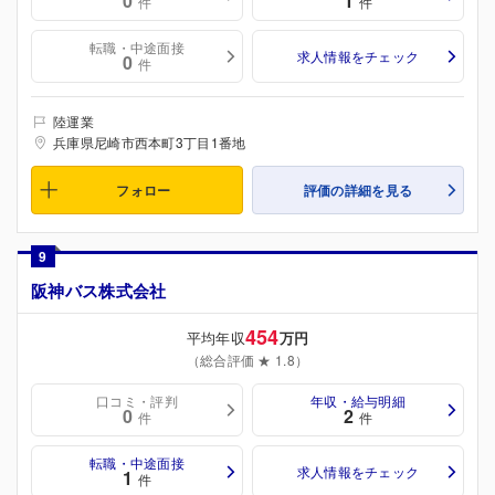
0
1
件
件
転職・中途面接
求人情報をチェック
0
件
陸運業
兵庫県尼崎市西本町3丁目1番地
フォロー
評価の詳細を見る
9
阪神バス株式会社
454
平均年収
万円
（総合評価 ★ 1.8）
口コミ・評判
年収・給与明細
0
2
件
件
転職・中途面接
求人情報をチェック
1
件