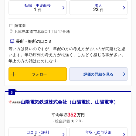
転職・中途面接
求人
1
23
件
件
陸運業
兵庫県姫路市北条口1丁目17番地
長所・短所の口コミ
若い方は良いのですが、年配の方の考え方が古いのが問題だと思
います。年功序列の考え方が根強く、しんどく感じる事が多い。
年上の方の話はためになり...
フォロー
評価の詳細を見る
5
山陽電気鉄道株式会社（山陽電鉄、山陽電車）
352
平均年収
万円
（総合評価 ★ 2.3）
口コミ・評判
年収・給与明細