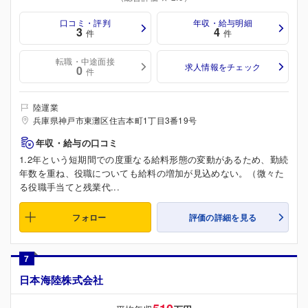
口コミ・評判
年収・給与明細
3
4
件
件
転職・中途面接
求人情報をチェック
0
件
陸運業
兵庫県神戸市東灘区住吉本町1丁目3番19号
年収・給与の口コミ
1.2年という短期間での度重なる給料形態の変動があるため、勤続
年数を重ね、役職についても給料の増加が見込めない。（微々た
る役職手当てと残業代...
フォロー
評価の詳細を見る
7
日本海陸株式会社