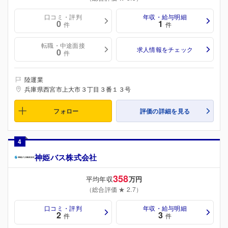
口コミ・評判
年収・給与明細
0
1
件
件
転職・中途面接
求人情報をチェック
0
件
陸運業
兵庫県西宮市上大市３丁目３番１３号
フォロー
評価の詳細を見る
4
神姫バス株式会社
358
平均年収
万円
（総合評価 ★ 2.7）
口コミ・評判
年収・給与明細
2
3
件
件