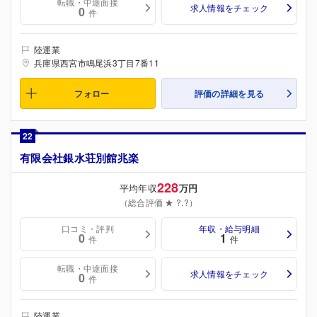
転職・中途面接
求人情報をチェック
0
件
陸運業
兵庫県西宮市鳴尾浜3丁目7番11
フォロー
評価の詳細を見る
22
有限会社銀水荘別館兆楽
228
平均年収
万円
（総合評価 ★ ?.?）
口コミ・評判
年収・給与明細
0
1
件
件
転職・中途面接
求人情報をチェック
0
件
陸運業