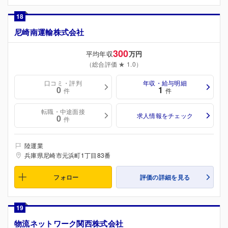
18
尼崎南運輸株式会社
300
平均年収
万円
（総合評価 ★ 1.0）
口コミ・評判
年収・給与明細
0
1
件
件
転職・中途面接
求人情報をチェック
0
件
陸運業
兵庫県尼崎市元浜町1丁目83番
フォロー
評価の詳細を見る
19
物流ネットワーク関西株式会社