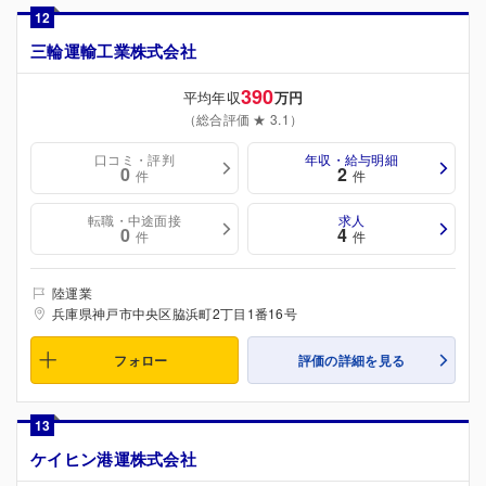
12
三輪運輸工業株式会社
390
平均年収
万円
（総合評価 ★ 3.1）
口コミ・評判
年収・給与明細
0
2
件
件
転職・中途面接
求人
0
4
件
件
陸運業
兵庫県神戸市中央区脇浜町2丁目1番16号
フォロー
評価の詳細を見る
13
ケイヒン港運株式会社