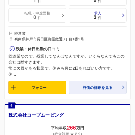
1
5
件
件
転職・中途面接
求人
0
3
件
件
陸運業
兵庫県神戸市長田区御屋敷通3丁目1番1号
残業・休日出勤の口コミ
鉄道業なので、残業してなんぼなんですが、いくらなんでもこの
会社は酷すぎます。
常に欠員がある状態で、休みも月に2日あればいい方です。
休...
フォロー
評価の詳細を見る
6
株式会社コープムービング
266
平均年収
万円
（総合評価 ★ 2.9）