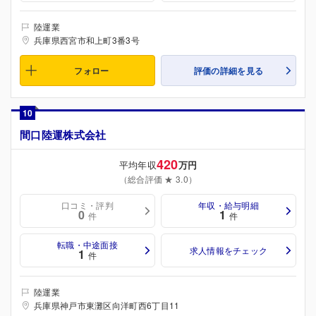
陸運業
兵庫県西宮市和上町3番3号
フォロー
評価の詳細を見る
10
間口陸運株式会社
420
平均年収
万円
（総合評価 ★ 3.0）
口コミ・評判
年収・給与明細
0
1
件
件
転職・中途面接
求人情報をチェック
1
件
陸運業
兵庫県神戸市東灘区向洋町西6丁目11