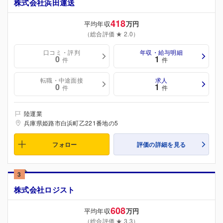
株式会社浜田運送
418
平均年収
万円
（総合評価 ★ 2.0）
口コミ・評判
年収・給与明細
0
1
件
件
転職・中途面接
求人
0
1
件
件
陸運業
兵庫県姫路市白浜町乙221番地の5
フォロー
評価の詳細を見る
3
株式会社ロジスト
608
平均年収
万円
（総合評価 ★ 3.3）