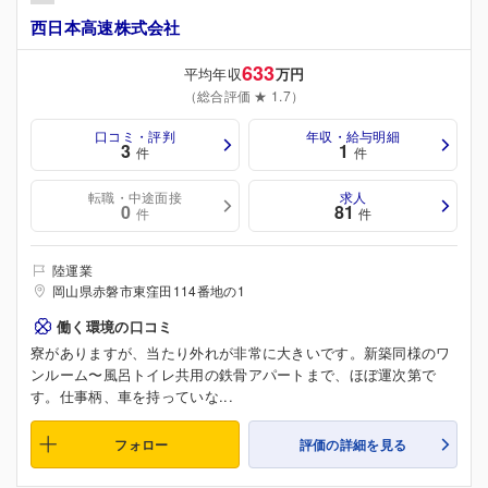
西日本高速株式会社
633
平均年収
万円
（総合評価 ★ 1.7）
口コミ・評判
年収・給与明細
3
1
件
件
転職・中途面接
求人
0
81
件
件
陸運業
岡山県赤磐市東窪田114番地の1
働く環境の口コミ
寮がありますが、当たり外れが非常に大きいです。新築同様のワ
ンルーム〜風呂トイレ共用の鉄骨アパートまで、ほぼ運次第で
す。仕事柄、車を持っていな...
フォロー
評価の詳細を見る