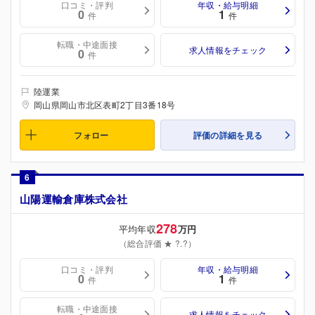
口コミ・評判
年収・給与明細
0
1
件
件
転職・中途面接
求人情報をチェック
0
件
陸運業
岡山県岡山市北区表町2丁目3番18号
フォロー
評価の詳細を見る
6
山陽運輸倉庫株式会社
278
平均年収
万円
（総合評価 ★ ?.?）
口コミ・評判
年収・給与明細
0
1
件
件
転職・中途面接
求人情報をチェック