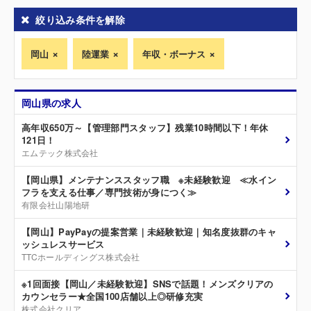
絞り込み条件を解除
岡山
陸運業
年収・ボーナス
岡山県の求人
高年収650万～【管理部門スタッフ】残業10時間以下！年休
121日！
エムテック株式会社
【岡山県】メンテナンススタッフ職 ※未経験歓迎 ≪水イン
フラを支える仕事／専門技術が身につく≫
有限会社山陽地研
【岡山】PayPayの提案営業｜未経験歓迎｜知名度抜群のキャ
ッシュレスサービス
TTCホールディングス株式会社
※1回面接【岡山／未経験歓迎】SNSで話題！メンズクリアの
カウンセラー★全国100店舗以上◎研修充実
株式会社クリア