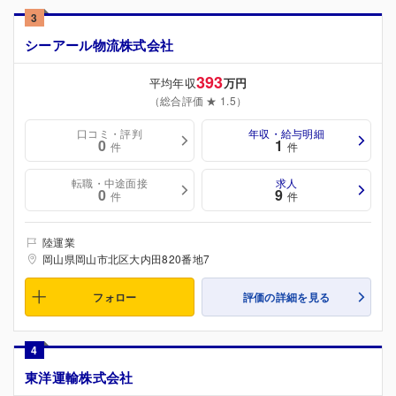
3
シーアール物流株式会社
393
平均年収
万円
（総合評価 ★ 1.5）
口コミ・評判
年収・給与明細
0
1
件
件
転職・中途面接
求人
0
9
件
件
陸運業
岡山県岡山市北区大内田820番地7
フォロー
評価の詳細を見る
4
東洋運輸株式会社