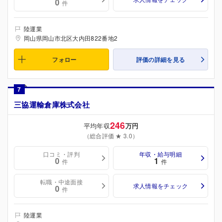
0
件
陸運業
岡山県岡山市北区大内田822番地2
フォロー
評価の詳細を見る
7
三協運輸倉庫株式会社
246
平均年収
万円
（総合評価 ★ 3.0）
口コミ・評判
年収・給与明細
0
1
件
件
転職・中途面接
求人情報をチェック
0
件
陸運業