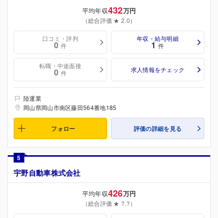
432
平均年収
万円
（総合評価 ★ 2.0）
口コミ・評判
年収・給与明細
0
1
件
件
転職・中途面接
求人情報をチェック
0
件
陸運業
岡山県岡山市南区藤田564番地185
フォロー
評価の詳細を見る
5
宇野自動車株式会社
426
平均年収
万円
（総合評価 ★ ?.?）