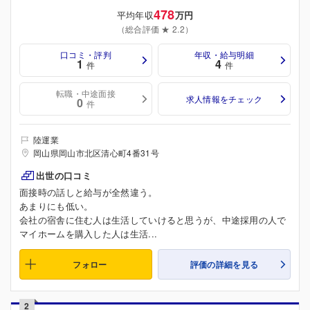
478
平均年収
万円
（総合評価 ★ 2.2）
口コミ・評判
年収・給与明細
1
4
件
件
転職・中途面接
求人情報をチェック
0
件
陸運業
岡山県岡山市北区清心町4番31号
出世の口コミ
面接時の話しと給与が全然違う。
あまりにも低い。
会社の宿舎に住む人は生活していけると思うが、中途採用の人で
マイホームを購入した人は生活...
フォロー
評価の詳細を見る
2