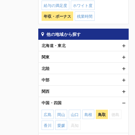
給与の満足度
ホワイト度
年収・ボーナス
残業時間
他の地域から探す
北海道・東北
関東
北陸
中部
関西
中国・四国
広島
岡山
山口
島根
鳥取
徳島
香川
愛媛
高知