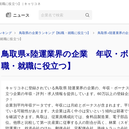
就職に役立つ】
| キャリコネ
ニュース
ンキング
鳥取県の企業ランキング【転職・就職に役立つ】
鳥取県×陸運業界の
・就職に役立つ】
鳥取県×陸運業界の企業 年収・
職・就職に役立つ】
キャリコネに登録されている鳥取県 陸運業界の企業の、年収・ボーナ
立つ企業の年収・評判・求人情報を提供しています。60万以上の登録
ク！
企業別平均年収データです。年収には月給とボーナスが含まれます。平
ている可能性があります。大企業は高く中小は安いという傾向は顕著で
を確認できます。鳥取は、従業員構成比では、食料品製造業、電子部品
位。他県と比較して第一次産業に従事する人の割合が高く、林業（スギ
陸運業は、鉄道会社のほか、郵便会社、宅配便会社、路線トラック会社