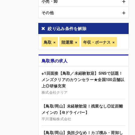
小売・卸
その他
絞り込み条件を解除
鳥取
陸運業
年収・ボーナス
鳥取県の求人
※1回面接【鳥取／未経験歓迎】SNSで話題！
メンズクリアのカウンセラー★全国100店舗以
上◎研修充実
株式会社クリア
【鳥取/岡山】未経験歓迎！残業なし◎近距離
メインの【4tドライバー】
平川運輸株式会社
【鳥取/岡山】負担少なめ！カゴ積み・荷卸し