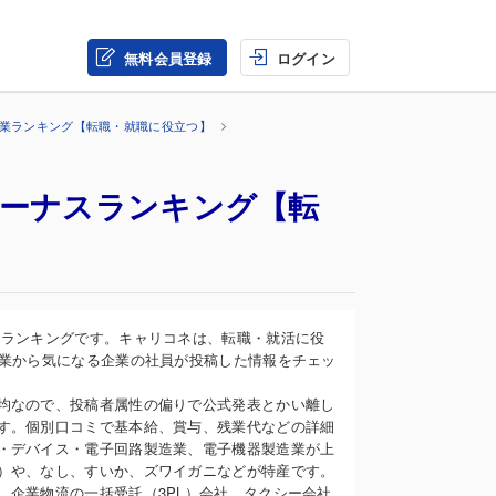
無料会員登録
ログイン
企業ランキング【転職・就職に役立つ】
ボーナスランキング【転
スランキングです。キャリコネは、転職・就活に役
企業から気になる企業の社員が投稿した情報をチェッ
均なので、投稿者属性の偏りで公式発表とかい離し
す。個別口コミで基本給、賞与、残業代などの詳細
・デバイス・電子回路製造業、電子機器製造業が上
）や、なし、すいか、ズワイガニなどが特産です。
、企業物流の一括受託（3PL）会社、タクシー会社