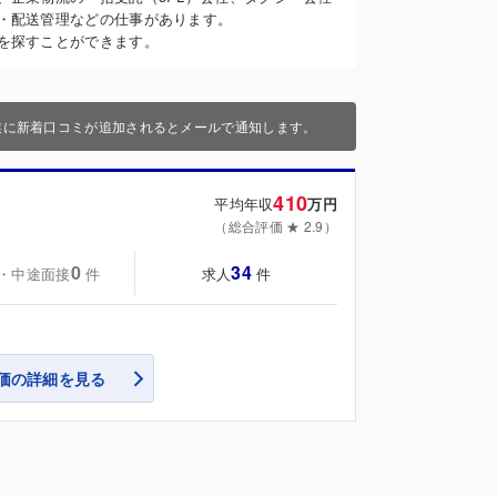
・配送管理などの仕事があります。
を探すことができます。
業に新着口コミが追加されるとメールで通知します。
410
平均年収
万円
（総合評価 ★ 2.9）
0
34
・中途面接
求人
件
件
価の詳細を見る