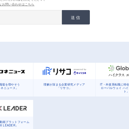
なお問い合わせはこちら
送信
職場を増やそう
理解が深まる企業研究メディア
IT・外資系転職に特
コネニュース」
「リサコ」
ローバルウェイ ハ
ト
る動画プラットフォーム
DX LEADER」