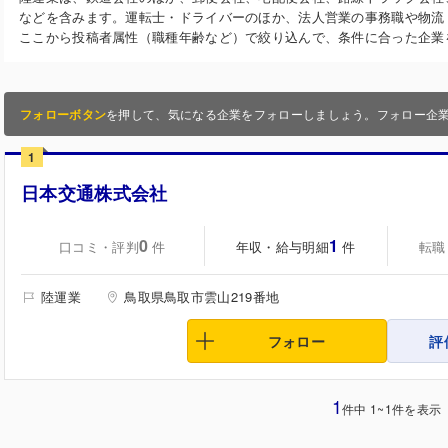
などを含みます。運転士・ドライバーのほか、法人営業の事務職や物流
ここから投稿者属性（職種年齢など）で絞り込んで、条件に合った企業
フォローボタン
を押して、気になる企業をフォローしましょう。フォロー企
1
日本交通株式会社
0
1
口コミ・評判
年収・給与明細
転職
件
件
陸運業
鳥取県鳥取市雲山219番地
フォロー
評
1
件中 1~1件を表示