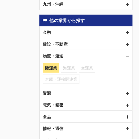
九州・沖縄
他の業界から探す
金融
建設・不動産
物流・運送
陸運業
海運業
空運業
倉庫・運輸関連業
資源
電気・精密
食品
情報・通信