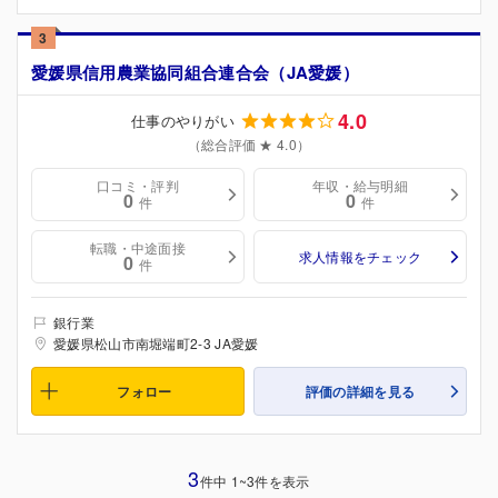
3
愛媛県信用農業協同組合連合会（JA愛媛）
4.0
仕事のやりがい
（総合評価 ★ 4.0）
口コミ・評判
年収・給与明細
0
0
件
件
転職・中途面接
求人情報をチェック
0
件
銀行業
愛媛県松山市南堀端町2-3 JA愛媛
フォロー
評価の詳細を見る
3
件中 1~3件を表示