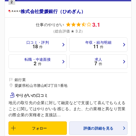
2
株式会社愛媛銀行（ひめぎん）
3.1
仕事のやりがい
（総合評価 ★ 3.2）
口コミ・評判
年収・給与明細
18
11
件
件
転職・中途面接
求人
2
7
件
件
銀行業
愛媛県松山市勝山町2丁目1番地
やりがいの口コミ
地元の取引先の企業に対して融資などで支援して喜んでもらえる
ことに関してはやりがいを感じる。また、たの業種と異なり営業
の際企業の実権者と直接話...
フォロー
評価の詳細を見る