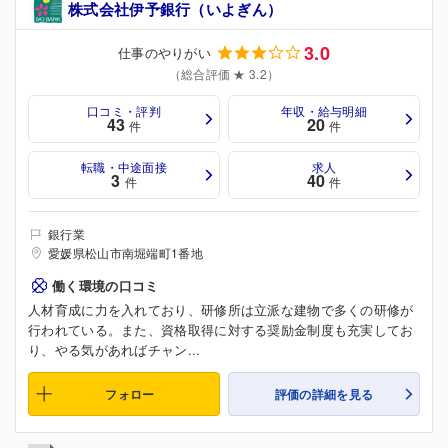
株式会社伊予銀行（いよぎん）
3.0
仕事のやりがい
（総合評価 ★ 3.2）
口コミ・評判
年収・給与明細
43
20
件
件
転職・中途面接
求人
3
40
件
件
銀行業
愛媛県松山市南堀端町1番地
働く環境の口コミ
人材育成に力を入れており、研修所は立派な建物で多くの研修が
行われている。また、資格取得に対する奨励金制度も充実してお
り、やる気があればチャン...
フォロー
評価の詳細を見る