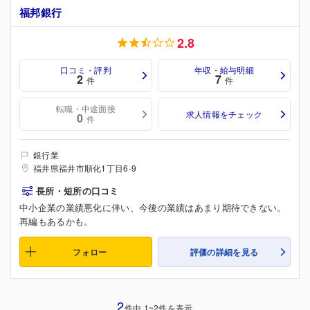
福邦銀行
2.8
口コミ・評判
年収・給与明細
2
7
件
件
転職・中途面接
求人情報をチェック
0
件
銀行業
福井県福井市順化1丁目6-9
長所・短所の口コミ
中小企業の業績悪化に伴い、今後の業績はあまり期待できない。
再編もあるかも。
フォロー
評価の詳細を見る
2
件中 1~2件を表示