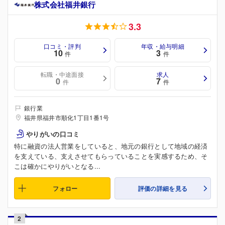
株式会社福井銀行
3.3
口コミ・評判
年収・給与明細
10
3
件
件
転職・中途面接
求人
0
7
件
件
銀行業
福井県福井市順化1丁目1番1号
やりがいの口コミ
特に融資の法人営業をしていると、地元の銀行として地域の経済
を支えている、支えさせてもらっていることを実感するため、そ
こは確かにやりがいとなる...
フォロー
評価の詳細を見る
2