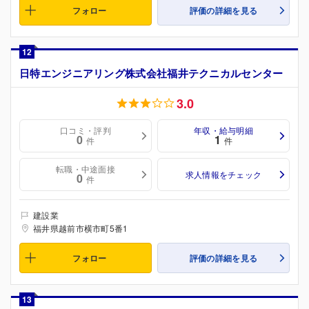
フォロー
評価の詳細を見る
12
日特エンジニアリング株式会社福井テクニカルセンター
3.0
口コミ・評判
年収・給与明細
0
1
件
件
転職・中途面接
求人情報をチェック
0
件
建設業
福井県越前市横市町5番1
フォロー
評価の詳細を見る
13