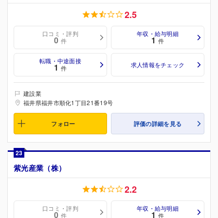
2.5
口コミ・評判
年収・給与明細
0
1
件
件
転職・中途面接
求人情報をチェック
1
件
建設業
福井県福井市順化1丁目21番19号
フォロー
評価の詳細を見る
23
紫光産業（株）
2.2
口コミ・評判
年収・給与明細
0
1
件
件