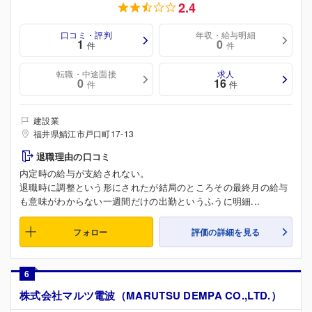
2.4
口コミ・評判
年収・給与明細
1
0
件
件
転職・中途面接
求人
0
16
件
件
建設業
福井県鯖江市戸口町17-13
退職理由の口コミ
内定時の給与が支給されない。
退職時に調整という形にされたが結局のところその最終月の給与
も意味がわからない一週間だけの出勤というふうに明細...
フォロー
評価の詳細を見る
6
株式会社マルツ電波（MARUTSU DEMPA CO.,LTD.）