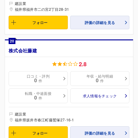
建設業
福井県福井市二の宮2丁目28-31
フォロー
評価の詳細を見る
20
株式会社藤建
2.8
口コミ・評判
年収・給与明細
0
0
件
件
転職・中途面接
求人情報をチェック
0
件
建設業
福井県坂井市春江町藤鷲塚27-16-1
フォロー
評価の詳細を見る