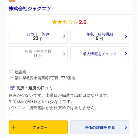
株式会社ジャクエツ
2.6
口コミ・評判
年収・給与明細
23
9
件
件
転職・中途面接
求人情報をチェック
0
件
建設業
福井県敦賀市若葉町2丁目1770番地
長所・短所の口コミ
休みが少ないです。土曜日が隔週で出勤日になります。
年間休日が93日という少なさです。
パソコン、携帯電話が会社支給ではありません。
...
フォロー
評価の詳細を見る