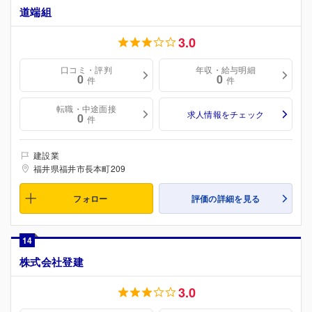
道端組
3.0
口コミ・評判
年収・給与明細
0
0
件
件
転職・中途面接
求人情報をチェック
0
件
建設業
福井県福井市長本町209
フォロー
評価の詳細を見る
14
株式会社登建
3.0