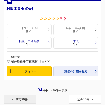
30
村田工業株式会社
?.?
口コミ・評判
年収・給与明細
0
0
件
件
転職・中途面接
求人
1
1
件
件
建設業
福井県福井市花堂東1丁目27-1
フォロー
評価の詳細を見る
34
件中 1~30件を表示
← 前の30件
次の30件 →