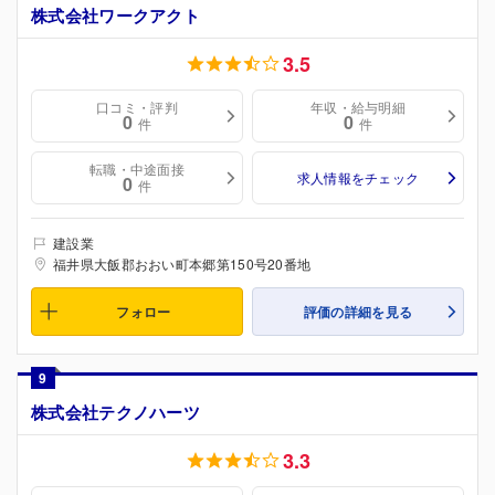
株式会社ワークアクト
3.5
口コミ・評判
年収・給与明細
0
0
件
件
転職・中途面接
求人情報をチェック
0
件
建設業
福井県大飯郡おおい町本郷第150号20番地
フォロー
評価の詳細を見る
9
株式会社テクノハーツ
3.3