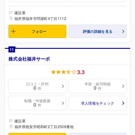
建設業
福井県福井市問屋町4丁目1112
フォロー
評価の詳細を見る
11
株式会社福井サーボ
3.3
口コミ・評判
年収・給与明細
0
0
件
件
転職・中途面接
求人情報をチェック
0
件
建設業
福井県敦賀市昭和町2丁目2508番地