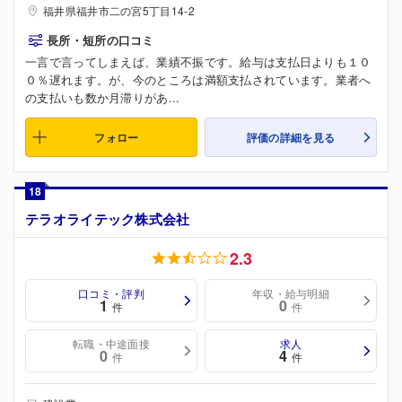
福井県福井市二の宮5丁目14-2
長所・短所の口コミ
一言で言ってしまえば、業績不振です。給与は支払日よりも１０
０％遅れます。が、今のところは満額支払されています。業者へ
の支払いも数か月滞りがあ...
フォロー
評価の詳細を見る
18
テラオライテック株式会社
2.3
口コミ・評判
年収・給与明細
1
0
件
件
転職・中途面接
求人
0
4
件
件