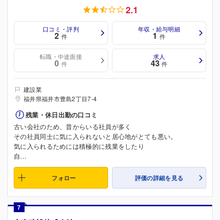
2.1
口コミ・評判
年収・給与明細
2
1
件
件
転職・中途面接
求人
0
43
件
件
建設業
福井県福井市豊島2丁目7-4
残業・休日出勤の口コミ
古い会社のため、昔からいる社員が多く
その社員同士に気に入られないと居心地がとても悪い。
気に入られるためには積極的に残業をしたり
自...
フォロー
評価の詳細を見る
7