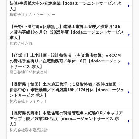
決算/事業拡大中の安定企業【dodaエージェントサービス 求
人】
株式会社エム・ケー・ケー
【長野/下諏訪町※転勤無し】建築工事施工管理／残業月10ｈ
／賞与実績10ヶ月分（2025年度【dodaエージェントサービス
求人】
株式会社六協
【須坂市】土木計画・設計技術者 （有資格者歓迎）※RCCＭ
の資格手当有り／在宅勤務可／年休116日【dodaエージェン
トサービス 求人】
黒田整地開発株式会社
【長野県｜飯田】土木施工管理（１級資格者／案件は飯田・
伊那中心）◆転勤無／平均残業15h／124日休【dodaエージェ
ントサービス 求人】
株式会社トライネット
【長野県長野市】木造住宅の現場管理◆未経験OK／キャリア
アップ可能／残業20h程度【dodaエージェントサービス 求
人】
株式会社湯本建築設計