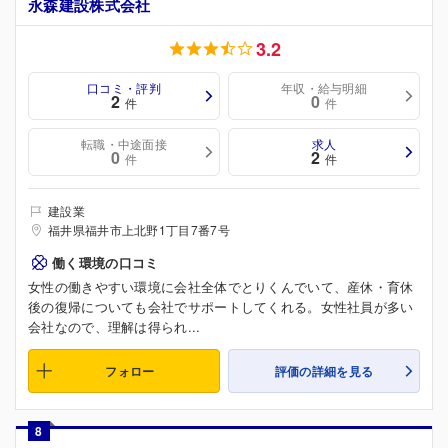
永森建設株式会社
3.2
口コミ・評判
年収・給与明細
2
0
件
件
転職・中途面接
求人
0
2
件
件
建設業
福井県福井市上北野1丁目7番7号
働く環境の口コミ
女性の働きやすい環境に会社全体でとりくんでいて、産休・育休
後の復帰についても会社でサポートしてくれる。女性社員が多い
会社なので、理解は得られ...
フォロー
評価の詳細を見る
8