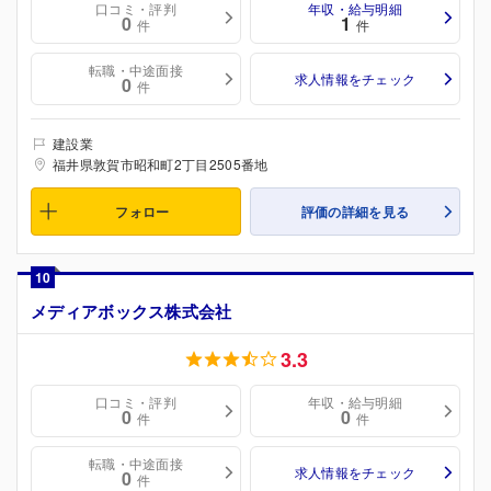
口コミ・評判
年収・給与明細
0
1
件
件
転職・中途面接
求人情報をチェック
0
件
建設業
福井県敦賀市昭和町2丁目2505番地
フォロー
評価の詳細を見る
10
メディアボックス株式会社
3.3
口コミ・評判
年収・給与明細
0
0
件
件
転職・中途面接
求人情報をチェック
0
件