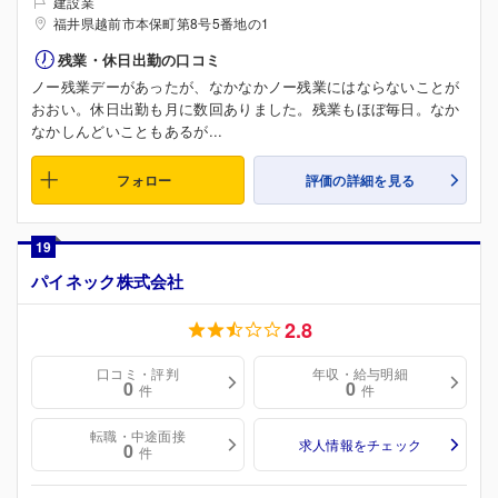
建設業
福井県越前市本保町第8号5番地の1
残業・休日出勤の口コミ
ノー残業デーがあったが、なかなかノー残業にはならないことが
おおい。休日出勤も月に数回ありました。残業もほぼ毎日。なか
なかしんどいこともあるが...
フォロー
評価の詳細を見る
19
パイネック株式会社
2.8
口コミ・評判
年収・給与明細
0
0
件
件
転職・中途面接
求人情報をチェック
0
件