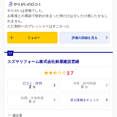
やりがいの口コミ
やりがいは皆無でした。
お客様との商談で契約が決まった時だけは少しだけ感じたかもし
れません。
ただ契約へのプレッシャーはすごかった
フォロー
評価の詳細を見る
17
スズヤリフォーム株式会社鈴屋建設営繕
2.7
口コミ・評判
年収・給与明細
2
0
件
件
転職・中途面接
求人情報をチェック
0
件
建設業