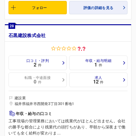
フォロー
評価の詳細を見る
28
石黒建設株式会社
?.?
口コミ・評判
年収・給与明細
2
1
件
件
転職・中途面接
求人
0
12
件
件
建設業
福井県福井市西開発3丁目301番地1
年収・給与の口コミ
工事現場の管理業務においては残業代がほとんど出ません。会社
の勝手な都合により残業代の頭打ちがあり、早朝から深夜まで働
いても全く給料が変わりま...