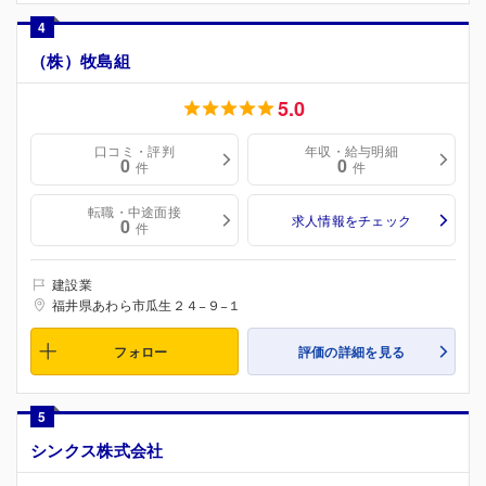
4
（株）牧島組
5.0
口コミ・評判
年収・給与明細
0
0
件
件
転職・中途面接
求人情報をチェック
0
件
建設業
福井県あわら市瓜生２４−９−１
フォロー
評価の詳細を見る
5
シンクス株式会社