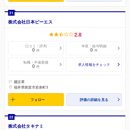
21
株式会社日本ピーエス
2.8
口コミ・評判
年収・給与明細
0
0
件
件
転職・中途面接
求人情報をチェック
0
件
建設業
福井県敦賀市若泉町3
フォロー
評価の詳細を見る
22
株式会社タキナミ