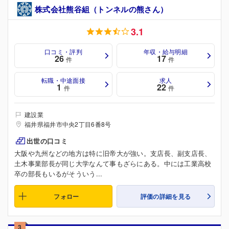
株式会社熊谷組（トンネルの熊さん）
3.1
口コミ・評判
年収・給与明細
26
17
件
件
転職・中途面接
求人
1
22
件
件
建設業
福井県福井市中央2丁目6番8号
出世の口コミ
大阪や九州などの地方は特に旧帝大が強い。支店長、副支店長、
土木事業部長が同じ大学なんて事もざらにある。中には工業高校
卒の部長もいるがそういう...
フォロー
評価の詳細を見る
3