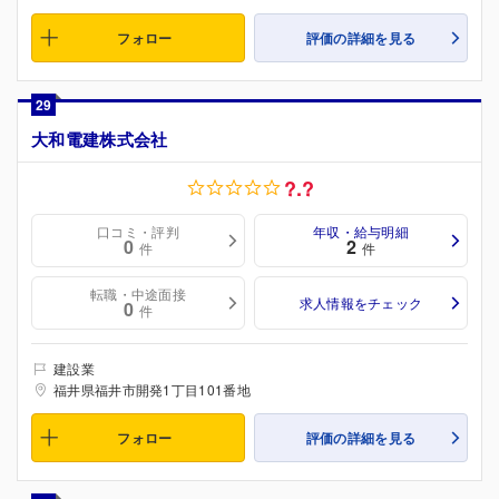
フォロー
評価の詳細を見る
29
大和電建株式会社
?.?
口コミ・評判
年収・給与明細
0
2
件
件
転職・中途面接
求人情報をチェック
0
件
建設業
福井県福井市開発1丁目101番地
フォロー
評価の詳細を見る