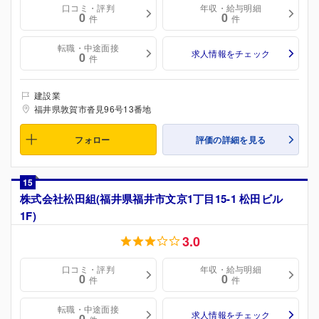
口コミ・評判
年収・給与明細
0
0
件
件
転職・中途面接
求人情報をチェック
0
件
建設業
福井県敦賀市沓見96号13番地
フォロー
評価の詳細を見る
15
株式会社松田組(福井県福井市文京1丁目15-1 松田ビル
1F)
3.0
口コミ・評判
年収・給与明細
0
0
件
件
転職・中途面接
求人情報をチェック
0