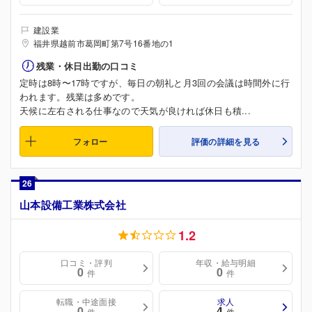
建設業
福井県越前市葛岡町第7号16番地の1
残業・休日出勤の口コミ
定時は8時〜17時ですが、毎日の朝礼と月3回の会議は時間外に行
われます。残業は多めです。
天候に左右される仕事なので天気が良ければ休日も積...
フォロー
評価の詳細を見る
26
山本設備工業株式会社
1.2
口コミ・評判
年収・給与明細
0
0
件
件
転職・中途面接
求人
0
4
件
件