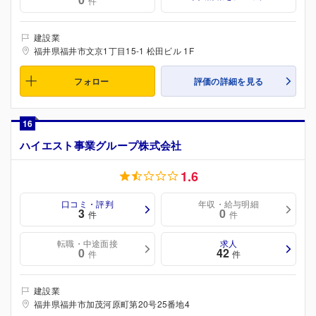
件
建設業
福井県福井市文京1丁目15-1 松田ビル 1F
フォロー
評価の詳細を見る
16
ハイエスト事業グループ株式会社
1.6
口コミ・評判
年収・給与明細
3
0
件
件
転職・中途面接
求人
0
42
件
件
建設業
福井県福井市加茂河原町第20号25番地4