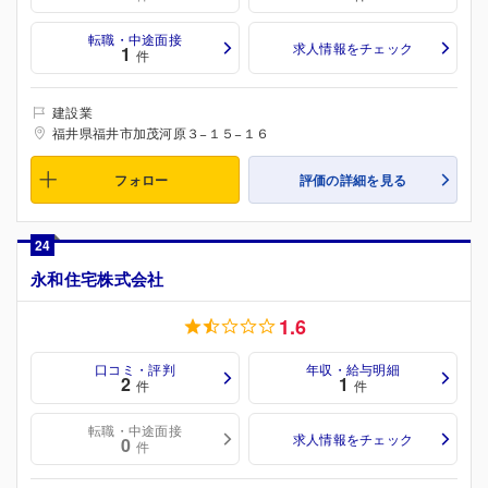
転職・中途面接
求人情報をチェック
1
件
建設業
福井県福井市加茂河原３−１５−１６
フォロー
評価の詳細を見る
24
永和住宅株式会社
1.6
口コミ・評判
年収・給与明細
2
1
件
件
転職・中途面接
求人情報をチェック
0
件