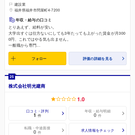
建設業
福井県福井市問屋町4-7200
年収・給与の口コミ
とりあえず、給料が安い。
大学出すぐは仕方ないにしても3年たっても上がった賃金が月300
0円、これではやる気も出ません。
一般職から専門...
フォロー
評価の詳細を見る
25
株式会社明光建商
1.0
口コミ・評判
年収・給与明細
1
0
件
件
転職・中途面接
求人情報をチェック
0
件