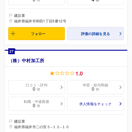
建設業
福井県福井市和田1丁目5番12号
フォロー
評価の詳細を見る
27
（株）中村加工所
1.0
口コミ・評判
年収・給与明細
0
0
件
件
転職・中途面接
求人情報をチェック
0
件
建設業
福井県福井市二の宮５−１２−１０