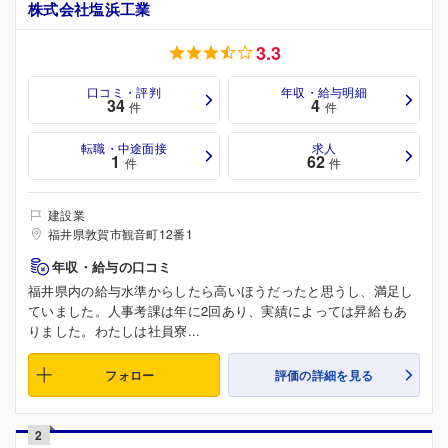
株式会社塩浜工業
3.3
口コミ・評判
年収・給与明細
34
4
件
件
転職・中途面接
求人
1
62
件
件
建設業
福井県敦賀市観音町12番1
年収・給与の口コミ
福井県内の給与水準からしたら高いほうだったと思うし、満足し
ていました。人事考課は年に2回あり、実績によっては昇給もあ
りました。わたしは社員寮...
フォロー
評価の詳細を見る
2