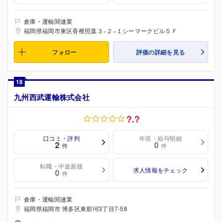
倉庫・運輸関連業
福岡県福岡市東区香椎照葉３−２−１シーマークビル５Ｆ
フォロー
評価の詳細を見る
18
九州西武運輸株式会社
?.?
口コミ・評判
年収・給与明細
2
0
件
件
転職・中途面接
求人情報をチェック
0
件
倉庫・運輸関連業
福岡県福岡市 博多区東那珂3丁目7-58