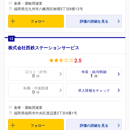
倉庫・運輸関連業
福岡県北九州市八幡西区御開3丁目8番12号
フォロー
評価の詳細を見る
12
株式会社西鉄ステーションサービス
2.5
口コミ・評判
年収・給与明細
0
1
件
件
転職・中途面接
求人情報をチェック
0
件
倉庫・運輸関連業
福岡県福岡市中央区渡辺通2丁目6番1号
フォロー
評価の詳細を見る