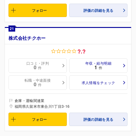
フォロー
評価の詳細を見る
21
株式会社チクホー
?.?
口コミ・評判
年収・給与明細
0
1
件
件
転職・中途面接
求人情報をチェック
0
件
倉庫・運輸関連業
福岡県久留米市東合川1丁目3-16
フォロー
評価の詳細を見る