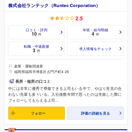
株式会社ランテック（Runtec Corporation）
2.5
口コミ・評判
年収・給与明細
10
4
件
件
転職・中途面接
求人情報をチェック
3
件
倉庫・運輸関連業
福岡県福岡市博多区古門戸町4-26
長所・短所の口コミ
中には非常に優秀で尊敬できる上司もいる中で、やはり意見の合
わない先輩も多々いる。入社後数年間で思ったのは失敗した際に
フォローしてもらえる上司...
フォロー
評価の詳細を見る
3