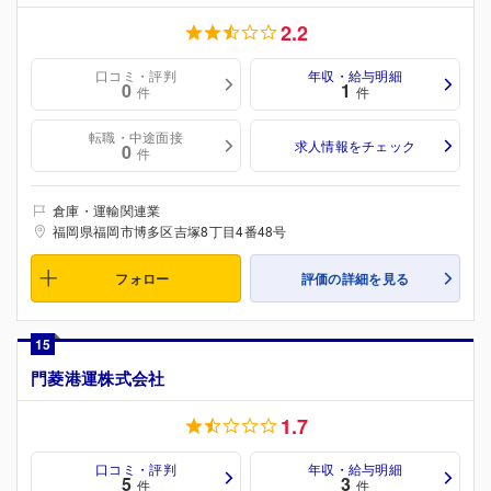
2.2
口コミ・評判
年収・給与明細
0
1
件
件
転職・中途面接
求人情報をチェック
0
件
倉庫・運輸関連業
福岡県福岡市博多区吉塚8丁目4番48号
フォロー
評価の詳細を見る
15
門菱港運株式会社
1.7
口コミ・評判
年収・給与明細
5
3
件
件