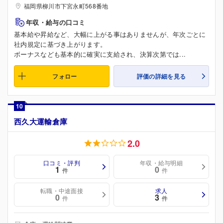
福岡県柳川市下宮永町568番地
年収・給与の口コミ
基本給や昇給など、大幅に上がる事はありませんが、年次ごとに
社内規定に基づき上がります。
ボーナスなども基本的に確実に支給され、決算次第では...
フォロー
評価の詳細を見る
10
西久大運輸倉庫
2.0
口コミ・評判
年収・給与明細
1
0
件
件
転職・中途面接
求人
0
3
件
件