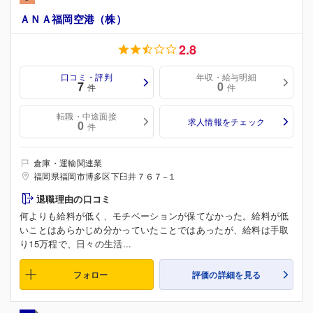
ＡＮＡ福岡空港（株）
2.8
口コミ・評判
年収・給与明細
7
0
件
件
転職・中途面接
求人情報をチェック
0
件
倉庫・運輸関連業
福岡県福岡市博多区下臼井７６７−１
退職理由の口コミ
何よりも給料が低く、モチベーションが保てなかった。給料が低
いことはあらかじめ分かっていたことではあったが、給料は手取
り15万程で、日々の生活...
フォロー
評価の詳細を見る