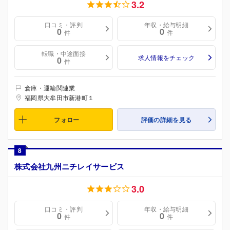
3.2
口コミ・評判
年収・給与明細
0
0
件
件
転職・中途面接
求人情報をチェック
0
件
倉庫・運輸関連業
福岡県大牟田市新港町１
フォロー
評価の詳細を見る
8
株式会社九州ニチレイサービス
3.0
口コミ・評判
年収・給与明細
0
0
件
件