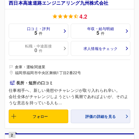
西日本高速道路エンジニアリング九州株式会社
4.2
口コミ・評判
年収・給与明細
5
5
件
件
転職・中途面接
求人情報をチェック
0
件
倉庫・運輸関連業
福岡県福岡市中央区舞鶴1丁目2番22号
長所・短所の口コミ
仕事相手へ、新しい発想やチャレンジが取り入れられ辛い。
会社全体がチャレンジしようという風潮であればよいが、そのよ
うな意志を持っている人も...
フォロー
評価の詳細を見る
2