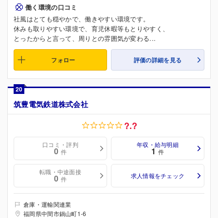
働く環境の口コミ
社風はとても穏やかで、働きやすい環境です。
休みも取りやすい環境で、育児休暇等もとりやすく、
とったからと言って、周りとの雰囲気が変わる...
フォロー
評価の詳細を見る
20
筑豊電気鉄道株式会社
?.?
口コミ・評判
年収・給与明細
0
1
件
件
転職・中途面接
求人情報をチェック
0
件
倉庫・運輸関連業
福岡県中間市鍋山町1-6