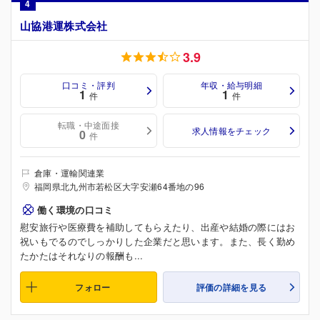
4
山協港運株式会社
3.9
口コミ・評判
年収・給与明細
1
1
件
件
転職・中途面接
求人情報をチェック
0
件
倉庫・運輸関連業
福岡県北九州市若松区大字安瀬64番地の96
働く環境の口コミ
慰安旅行や医療費を補助してもらえたり、出産や結婚の際にはお
祝いもでるのでしっかりした企業だと思います。また、長く勤め
たかたはそれなりの報酬も...
フォロー
評価の詳細を見る