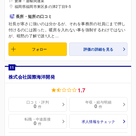
倉庫・運輸関連業
福岡県福岡市東区多の津2丁目9-5
長所・短所の口コミ
社長が寒さに強いのは分かるが、それを事務所の社員にまで押し
付けるのには困った。暖房を入れない事を強制するわけではない
が、暗黙の了解で誰1人と...
フォロー
評価の詳細を見る
11
株式会社国際海洋開発
1.7
口コミ・評判
年収・給与明細
0
0
件
件
転職・中途面接
求人情報をチェック
0
件