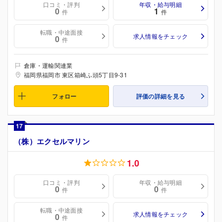
口コミ・評判
年収・給与明細
0
1
件
件
転職・中途面接
求人情報をチェック
0
件
倉庫・運輸関連業
福岡県福岡市 東区箱崎ふ頭5丁目9-31
フォロー
評価の詳細を見る
17
（株）エクセルマリン
1.0
口コミ・評判
年収・給与明細
0
0
件
件
転職・中途面接
求人情報をチェック
0
件