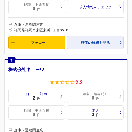
転職・中途面接
求人情報をチェック
0
件
倉庫・運輸関連業
福岡県福岡市東区東浜2丁目85-19
フォロー
評価の詳細を見る
9
株式会社キョーワ
2.2
口コミ・評判
年収・給与明細
2
0
件
件
転職・中途面接
求人
0
3
件
件
倉庫・運輸関連業