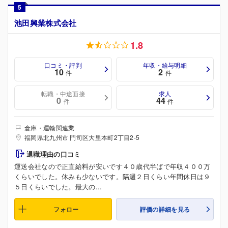
5
池田興業株式会社
1.8
口コミ・評判
年収・給与明細
10
2
件
件
転職・中途面接
求人
0
44
件
件
倉庫・運輸関連業
福岡県北九州市 門司区大里本町2丁目2-5
退職理由の口コミ
運送会社なので正直給料が安いです４０歳代半ばで年収４００万
くらいでした。休みも少ないです。隔週２日くらい年間休日は９
５日くらいでした。最大の...
フォロー
評価の詳細を見る