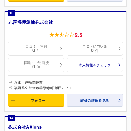
13
丸善海陸運輸株式会社
2.5
口コミ・評判
年収・給与明細
0
0
件
件
転職・中途面接
求人情報をチェック
0
件
倉庫・運輸関連業
福岡県久留米市善導寺町 飯田277-1
フォロー
評価の詳細を見る
14
株式会社AXions