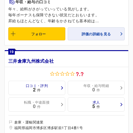
年収・給与の口コミ
年々、給料がさがっていっている気がします。
毎年ボーナスも保障できない状況だとおもいます。
昇給もほとんどなく、年齢をかさねても基本給は...
フォロー
評価の詳細を見る
19
三井倉庫九州株式会社
?.?
口コミ・評判
年収・給与明細
2
0
件
件
転職・中途面接
求人
0
5
件
件
倉庫・運輸関連業
福岡県福岡市博多区博多駅前1丁目4番1号