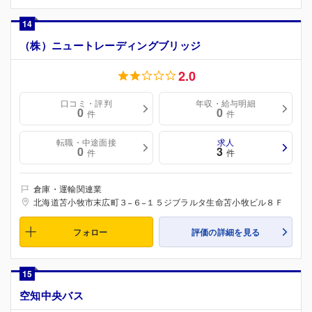
14
（株）ニュートレーディングブリッジ
2.0
口コミ・評判
年収・給与明細
0
0
件
件
転職・中途面接
求人
0
3
件
件
倉庫・運輸関連業
北海道苫小牧市末広町３−６−１５ジブラルタ生命苫小牧ビル８Ｆ
フォロー
評価の詳細を見る
15
空知中央バス