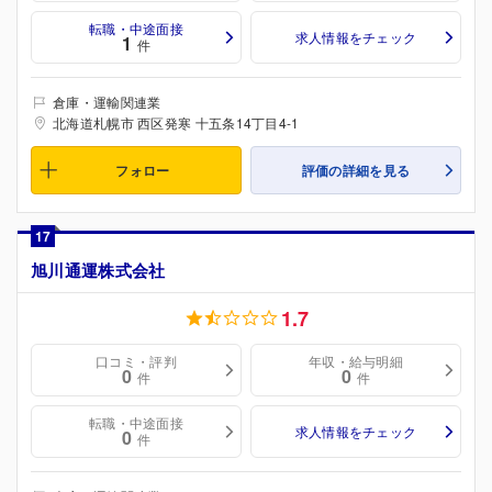
転職・中途面接
求人情報をチェック
1
件
倉庫・運輸関連業
北海道札幌市 西区発寒 十五条14丁目4-1
フォロー
評価の詳細を見る
17
旭川通運株式会社
1.7
口コミ・評判
年収・給与明細
0
0
件
件
転職・中途面接
求人情報をチェック
0
件