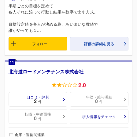
半期ごとの目標を定めて
各人それに沿って行動し結果を数字で出す方式。
目標設定値を各人が決める為、あいまいな数値で
誰がやっても１...
フォロー
評価の詳細を見る
11
北海道ロードメンテナンス株式会社
2.0
口コミ・評判
年収・給与明細
2
0
件
件
転職・中途面接
求人情報をチェック
0
件
倉庫・運輸関連業