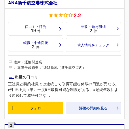
ANA新千歳空港株式会社
2.2
口コミ・評判
年収・給与明細
19
2
件
件
転職・中途面接
求人情報をチェック
2
件
倉庫・運輸関連業
北海道千歳市美々1292番地（新千歳空港内）
出世の口コミ
正社員と契約社員では連続して取得可能な休暇の日数が異なる。
(例 正社員→年に一度8日取得可能な制度がある。※勤続年数によ
り連続して取得可能な...
フォロー
評価の詳細を見る
2