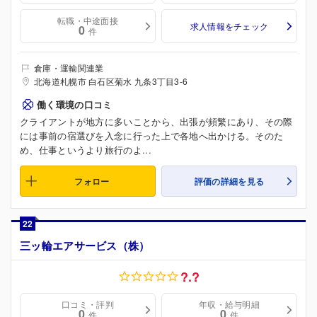
転職・中途面接
求人情報をチェック
0
件
倉庫・運輸関連業
北海道札幌市 白石区菊水 九条3丁目3-6
働く環境の口コミ
クライアントが地方に多いことから、出張が頻繁にあり、その際
には事前の宿選びを入念に行った上で各地へ出かける。そのた
め、仕事というより旅行のよ...
フォロー
評価の詳細を見る
22
三ッ輪エアサービス（株）
?.?
口コミ・評判
年収・給与明細
0
0
件
件