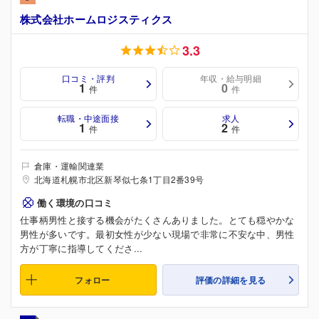
株式会社ホームロジスティクス
3.3
口コミ・評判
年収・給与明細
1
0
件
件
転職・中途面接
求人
1
2
件
件
倉庫・運輸関連業
北海道札幌市北区新琴似七条1丁目2番39号
働く環境の口コミ
仕事柄男性と接する機会がたくさんありました。とても穏やかな
男性が多いです。最初女性が少ない現場で非常に不安な中、男性
方が丁寧に指導してくださ...
フォロー
評価の詳細を見る