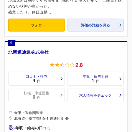
現場店所は朝早くから深夜まで働いている人が多く、土曜日も休
めない状態が多かった。
残業したり、休日出勤...
フォロー
評価の詳細を見る
9
北海道通運株式会社
2.8
口コミ・評判
年収・給与明細
4
1
件
件
転職・中途面接
求人情報をチェック
0
件
倉庫・運輸関連業
北海道小樽市堺町5-1 道通ビル 4F
年収・給与の口コミ