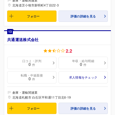
倉庫・運輸関連業
北海道苫小牧市新明町4丁目22-3
フォロー
評価の詳細を見る
13
共通運送株式会社
2.2
口コミ・評判
年収・給与明細
0
0
件
件
転職・中途面接
求人情報をチェック
0
件
倉庫・運輸関連業
北海道札幌市 白石区平和通11丁目北6-19
フォロー
評価の詳細を見る