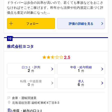
ドライバーは歩合の比率が高いので、若くても事故などをおこさ
なければそこそこ稼げます。昨年から法律や社内規定に基づく評
価点も査定の対象になった...
フォロー
評価の詳細を見る
10
株式会社ヨコタ
2.5
口コミ・評判
年収・給与明細
2
1
件
件
転職・中途面接
求人
0
6
件
件
倉庫・運輸関連業
北海道紋別郡 遠軽町東町4丁目8-3
年収・給与の口コミ