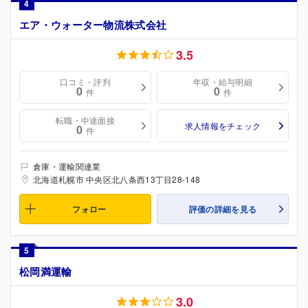
4
エア・ウォーター物流株式会社
3.5
口コミ・評判
年収・給与明細
0
0
件
件
転職・中途面接
求人情報をチェック
0
件
倉庫・運輸関連業
北海道札幌市 中央区北八条西13丁目28-148
フォロー
評価の詳細を見る
5
松岡満運輸
3.0