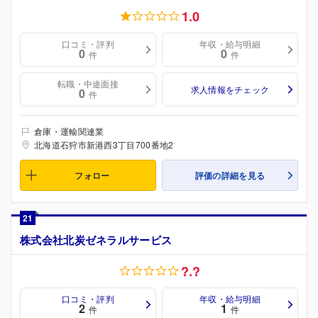
1.0
口コミ・評判
年収・給与明細
0
0
件
件
転職・中途面接
求人情報をチェック
0
件
倉庫・運輸関連業
北海道石狩市新港西3丁目700番地2
フォロー
評価の詳細を見る
21
株式会社北炭ゼネラルサービス
?.?
口コミ・評判
年収・給与明細
2
1
件
件