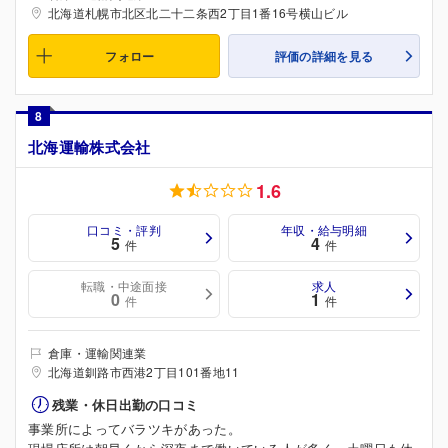
北海道札幌市北区北二十二条西2丁目1番16号横山ビル
フォロー
評価の詳細を見る
8
北海運輸株式会社
1.6
口コミ・評判
年収・給与明細
5
4
件
件
転職・中途面接
求人
0
1
件
件
倉庫・運輸関連業
北海道釧路市西港2丁目101番地11
残業・休日出勤の口コミ
事業所によってバラツキがあった。