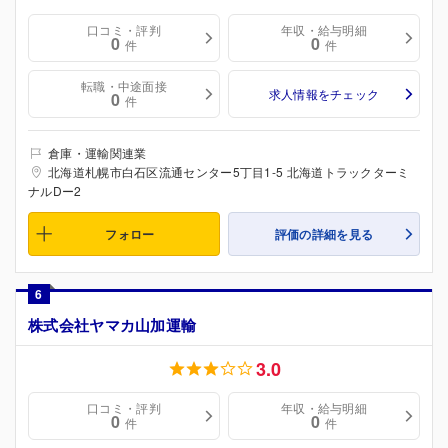
口コミ・評判
年収・給与明細
0
0
件
件
転職・中途面接
求人情報をチェック
0
件
倉庫・運輸関連業
北海道札幌市白石区流通センター5丁目1-5 北海道トラックターミ
ナルDー2
フォロー
評価の詳細を見る
6
株式会社ヤマカ山加運輸
3.0
口コミ・評判
年収・給与明細
0
0
件
件