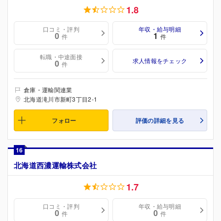
1.8
口コミ・評判
年収・給与明細
0
1
件
件
転職・中途面接
求人情報をチェック
0
件
倉庫・運輸関連業
北海道滝川市新町3丁目2-1
フォロー
評価の詳細を見る
16
北海道西濃運輸株式会社
1.7
口コミ・評判
年収・給与明細
0
0
件
件