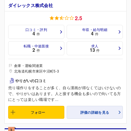
ダイレックス株式会社
2.5
口コミ・評判
年収・給与明細
4
4
件
件
転職・中途面接
求人
2
13
件
件
倉庫・運輸関連業
北海道札幌市東区中沼町5-3
やりがいの口コミ
売り場作りをすることが多く、自ら漢画が得なくてはいけないの
で、やりがいはあります。人と接する機会も多いので向いてる方
にとっては楽しい職場です...
フォロー
評価の詳細を見る
3