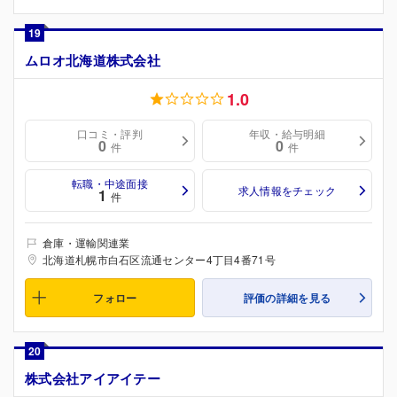
19
ムロオ北海道株式会社
1.0
口コミ・評判
年収・給与明細
0
0
件
件
転職・中途面接
求人情報をチェック
1
件
倉庫・運輸関連業
北海道札幌市白石区流通センター4丁目4番71号
フォロー
評価の詳細を見る
20
株式会社アイアイテー