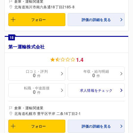
倉庫・運輸関連業
北海道旭川市南六条通18丁目2185-8
フォロー
評価の詳細を見る
18
第一運輸株式会社
1.4
口コミ・評判
年収・給与明細
0
0
件
件
転職・中途面接
求人情報をチェック
0
件
倉庫・運輸関連業
北海道札幌市 豊平区平岸 二条16丁目2-1
フォロー
評価の詳細を見る