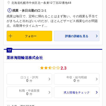
北海道札幌市中央区北一条東12丁目22番地48
残業・休日出勤の口コミ
残業は毎日で、定時に帰れることはまず無い。その残業も手当て
がきちんと出ればいいのだが、ほとんどザービス残業なのが問題
点。出勤簿やタイムカード...
フォロー
評価の詳細を見る
12
栗林海陸輸送株式会社
2.3
口コミ・評判
年収・給与明細
0
0
件
件
転職・中途面接
求人情報をチェック
0
件