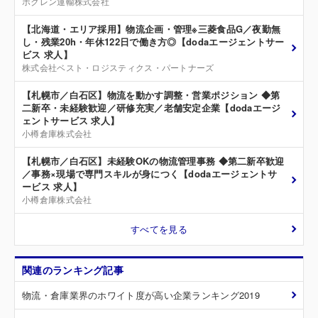
ホクレン運輸株式会社
【北海道・エリア採用】物流企画・管理※三菱食品G／夜勤無
し・残業20h・年休122日で働き方◎【dodaエージェントサー
ビス 求人】
株式会社ベスト・ロジスティクス・パートナーズ
【札幌市／白石区】物流を動かす調整・営業ポジション ◆第
二新卒・未経験歓迎／研修充実／老舗安定企業【dodaエージ
ェントサービス 求人】
小樽倉庫株式会社
【札幌市／白石区】未経験OKの物流管理事務 ◆第二新卒歓迎
／事務×現場で専門スキルが身につく【dodaエージェントサ
ービス 求人】
小樽倉庫株式会社
すべてを見る
関連のランキング記事
物流・倉庫業界のホワイト度が高い企業ランキング2019