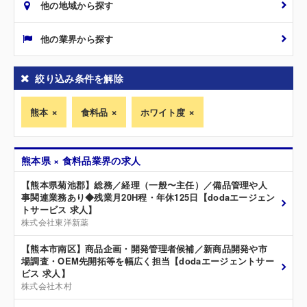
他の地域から探す
他の業界から探す
絞り込み条件を解除
熊本
食料品
ホワイト度
熊本県 × 食料品業界の求人
【熊本県菊池郡】総務／経理（一般〜主任）／備品管理や人
事関連業務あり◆残業月20H程・年休125日【dodaエージェン
トサービス 求人】
株式会社東洋新薬
【熊本市南区】商品企画・開発管理者候補／新商品開発や市
場調査・OEM先開拓等を幅広く担当【dodaエージェントサー
ビス 求人】
株式会社木村