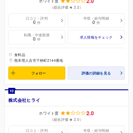
2.0
ホワイト度
（総合評価 ★ 2.2）
口コミ・評判
年収・給与明細
0
0
件
件
転職・中途面接
求人情報をチェック
0
件
食料品
熊本県人吉市下林町2144番地
フォロー
評価の詳細を見る
10
株式会社ヒライ
2.0
ホワイト度
（総合評価 ★ 2.0）
口コミ・評判
年収・給与明細