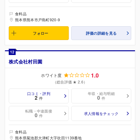
食料品
熊本県熊本市戸島町920-9
フォロー
評価の詳細を見る
12
株式会社村田園
1.0
ホワイト度
（総合評価 ★ 2.6）
口コミ・評判
年収・給与明細
2
0
件
件
転職・中途面接
求人情報をチェック
0
件
食料品
熊本県菊池郡大津町大字吹田1139番地