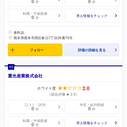
0
0
件
件
転職・中途面接
求人情報をチェック
0
件
食料品
熊本県熊本市西区春日7丁目26番70号
フォロー
評価の詳細を見る
11
重光産業株式会社
2.0
ホワイト度
（総合評価 ★ 2.0）
口コミ・評判
年収・給与明細
0
0
件
件
転職・中途面接
求人情報をチェック
0
件