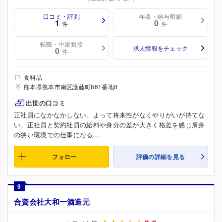
口コミ・評判
年収・給与明細
1
0
件
件
転職・中途面接
求人情報をチェック
0
件
食料品
熊本県熊本市南区護藤町861番地8
出世の口コミ
正社員になかなかしない。よって将来性がなくやりがいが持てな
い。正社員と契約社員の給料や身分の差が大きく格差を感じ肩身
の狭い環境での仕事になる...
フォロー
評価の詳細を見る
9
合資会社大和一酒造元