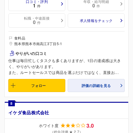
口コミ・評判
年収・給与明細
1
0
件
件
転職・中途面接
求人情報をチェック
0
件
食料品
熊本県熊本市南高江3丁目5-1
やりがいの口コミ
仕事は毎日忙しくタスクも多くありますが、1日の達成感は大き
く、やりがいがあります。
また、ルートセールスでは商品を運ぶだけではなく、直接お...
フォロー
評価の詳細を見る
8
イケダ食品株式会社
3.0
ホワイト度
（総合評価 ★ 2.7）