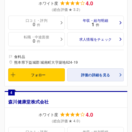
4.0
ホワイト度
（総合評価 ★ 3.2）
口コミ・評判
年収・給与明細
0
1
件
件
転職・中途面接
求人情報をチェック
0
件
食料品
熊本県下益城郡 城南町大字築地624-19
フォロー
評価の詳細を見る
4
森川健康堂株式会社
4.0
ホワイト度
（総合評価 ★ 4.0）
口コミ・評判
年収・給与明細