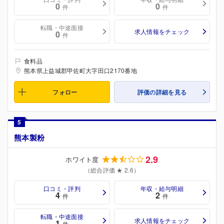
0
0
件
件
転職・中途面接
求人情報をチェック
0
件
食料品
熊本県上益城郡甲佐町大字田口2170番地
フォロー
評価の詳細を見る
5
熊本製粉
2.9
ホワイト度
（総合評価 ★ 2.6）
口コミ・評判
年収・給与明細
4
2
件
件
転職・中途面接
求人情報をチェック
1
件