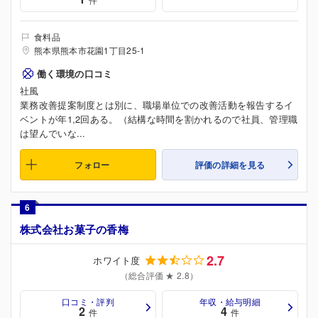
食料品
熊本県熊本市花園1丁目25-1
働く環境の口コミ
社風
業務改善提案制度とは別に、職場単位での改善活動を報告するイ
ベントが年1,2回ある。（結構な時間を割かれるので社員、管理職
は望んでいな...
フォロー
評価の詳細を見る
6
株式会社お菓子の香梅
2.7
ホワイト度
（総合評価 ★ 2.8）
口コミ・評判
年収・給与明細
2
4
件
件