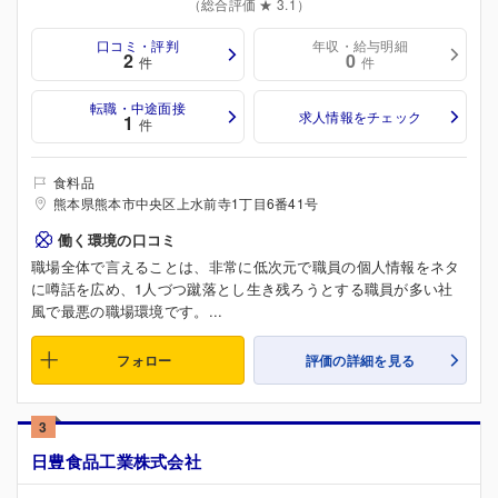
（総合評価 ★ 3.1）
口コミ・評判
年収・給与明細
2
0
件
件
転職・中途面接
求人情報をチェック
1
件
食料品
熊本県熊本市中央区上水前寺1丁目6番41号
働く環境の口コミ
職場全体で言えることは、非常に低次元で職員の個人情報をネタ
に噂話を広め、1人づつ蹴落とし生き残ろうとする職員が多い社
風で最悪の職場環境です。...
フォロー
評価の詳細を見る
3
日豊食品工業株式会社