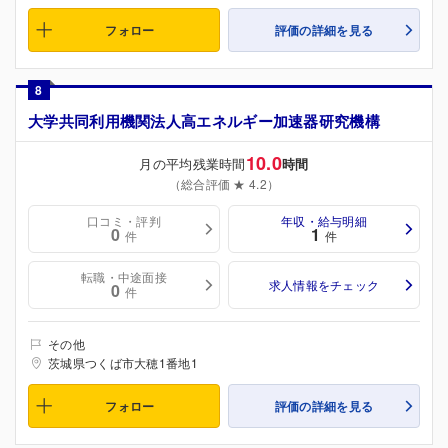
フォロー
評価の詳細を見る
8
大学共同利用機関法人高エネルギー加速器研究機構
10.0
月の平均残業時間
時間
（総合評価 ★ 4.2）
口コミ・評判
年収・給与明細
0
1
件
件
転職・中途面接
求人情報をチェック
0
件
その他
茨城県つくば市大穂1番地1
フォロー
評価の詳細を見る