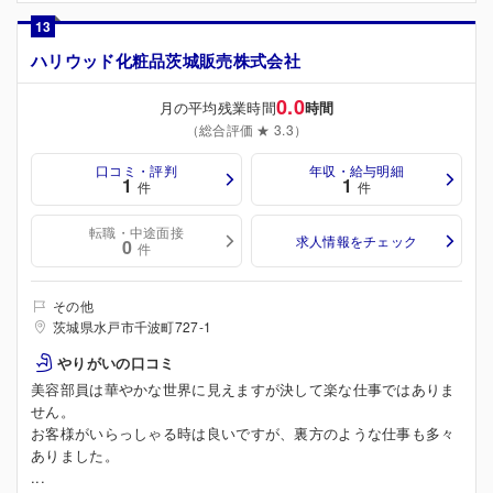
13
ハリウッド化粧品茨城販売株式会社
0.0
月の平均残業時間
時間
（総合評価 ★ 3.3）
口コミ・評判
年収・給与明細
1
1
件
件
転職・中途面接
求人情報をチェック
0
件
その他
茨城県水戸市千波町727-1
やりがいの口コミ
美容部員は華やかな世界に見えますが決して楽な仕事ではありま
せん。
お客様がいらっしゃる時は良いですが、裏方のような仕事も多々
ありました。
...