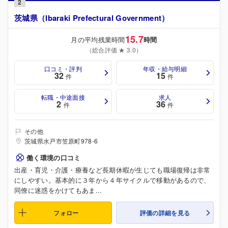
2
茨城県（Ibaraki Prefectural Government）
15.7
月の平均残業時間
時間
（総合評価 ★ 3.0）
口コミ・評判
年収・給与明細
32
15
件
件
転職・中途面接
求人
2
36
件
件
その他
茨城県水戸市笠原町978-6
働く環境の口コミ
出産・育児・介護・療養など長期休暇が生じても職場復帰は非常
にしやすい。基本的に３年から４年サイクルで移動があるので、
同僚に迷惑をかけてもあま...
フォロー
評価の詳細を見る