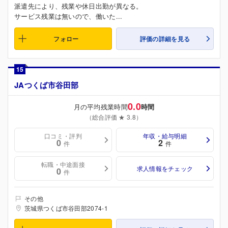
派遣先により、残業や休日出勤が異なる。
サービス残業は無いので、働いた...
フォロー
評価の詳細を見る
15
JAつくば市谷田部
0.0
月の平均残業時間
時間
（総合評価 ★ 3.8）
口コミ・評判
年収・給与明細
0
2
件
件
転職・中途面接
求人情報をチェック
0
件
その他
茨城県つくば市谷田部2074-1