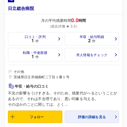
日立総合病院
0.0
月の平均残業時間
時間
（総合評価 ★ 3.3）
口コミ・評判
年収・給与明細
1
2
件
件
転職・中途面接
求人情報をチェック
1
件
その他
茨城県日立市城南町二丁目１番１号
年収・給与の口コミ
不況の影響をうけすぎる。そのため、残業代がへるということが
あるので、それは不合理であり、悪い印象を与える。
そのほかのことに関しては、とく...
フォロー
評価の詳細を見る