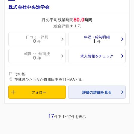
株式会社中央進学会
80.0
月の平均残業時間
時間
（総合評価 ★ 1.7）
口コミ・評判
年収・給与明細
0
1
件
件
転職・中途面接
求人情報をチェック
0
件
その他
茨城県ひたちなか市勝田中央11-4AAビル
フォロー
評価の詳細を見る
17
件中 1~17件を表示