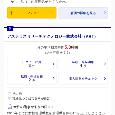
しかし、私はこの雰囲気がとても会わ...
フォロー
評価の詳細を見る
5
アステラスリサーチテクノロジー株式会社（ART）
5.0
月の平均残業時間
時間
（総合評価 ★ 3.9）
口コミ・評判
年収・給与明細
3
4
件
件
転職・中途面接
求人情報をチェック
2
件
その他
茨城県つくば市御幸が丘21
女性の働きやすさの口コミ
2015年までに女性管理職数を管理職全体の1/3以上にしようとい