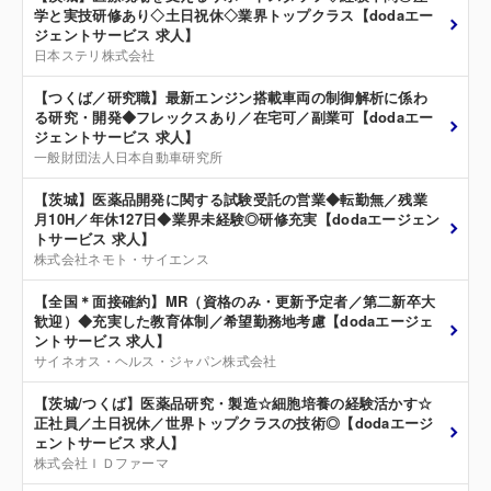
学と実技研修あり◇土日祝休◇業界トップクラス【dodaエー
ジェントサービス 求人】
日本ステリ株式会社
【つくば／研究職】最新エンジン搭載車両の制御解析に係わ
る研究・開発◆フレックスあり／在宅可／副業可【dodaエー
ジェントサービス 求人】
一般財団法人日本自動車研究所
【茨城】医薬品開発に関する試験受託の営業◆転勤無／残業
月10H／年休127日◆業界未経験◎研修充実【dodaエージェン
トサービス 求人】
株式会社ネモト・サイエンス
【全国＊面接確約】MR（資格のみ・更新予定者／第二新卒大
歓迎）◆充実した教育体制／希望勤務地考慮【dodaエージェ
ントサービス 求人】
サイネオス・ヘルス・ジャパン株式会社
【茨城/つくば】医薬品研究・製造☆細胞培養の経験活かす☆
正社員／土日祝休／世界トップクラスの技術◎【dodaエージ
ェントサービス 求人】
株式会社ＩＤファーマ