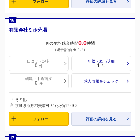
フォロー
評価の詳細を見る
16
有限会社ミホ分場
0.0
月の平均残業時間
時間
（総合評価 ★ 1.7）
口コミ・評判
年収・給与明細
0
1
件
件
転職・中途面接
求人情報をチェック
0
件
その他
茨城県稲敷郡美浦村大字受領1749-2
フォロー
評価の詳細を見る
17