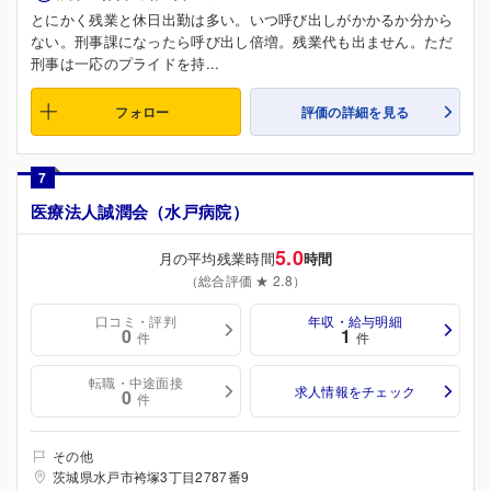
とにかく残業と休日出勤は多い。いつ呼び出しがかかるか分から
ない。刑事課になったら呼び出し倍増。残業代も出ません。ただ
刑事は一応のプライドを持...
フォロー
評価の詳細を見る
7
医療法人誠潤会（水戸病院）
5.0
月の平均残業時間
時間
（総合評価 ★ 2.8）
口コミ・評判
年収・給与明細
0
1
件
件
転職・中途面接
求人情報をチェック
0
件
その他
茨城県水戸市袴塚3丁目2787番9