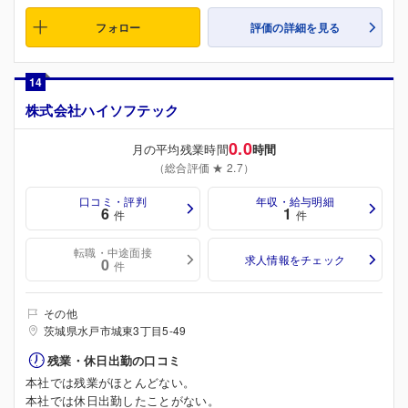
フォロー
評価の詳細を見る
14
株式会社ハイソフテック
0.0
月の平均残業時間
時間
（総合評価 ★ 2.7）
口コミ・評判
年収・給与明細
6
1
件
件
転職・中途面接
求人情報をチェック
0
件
その他
茨城県水戸市城東3丁目5-49
残業・休日出勤の口コミ
本社では残業がほとんどない。
本社では休日出勤したことがない。