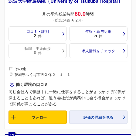
筑波大学附属病院（University of Tsukuba Hospital）
80.0
月の平均残業時間
時間
（総合評価 ★ 2.4）
口コミ・評判
年収・給与明細
2
5
件
件
転職・中途面接
求人情報をチェック
0
件
その他
茨城県つくば市天久保２－１－１
働く環境の口コミ
同じ会社内で業務中に一緒に仕事をすることがきっかけで関係が
深まることもあれば、違う会社だが業務中に会う機会がきっかけ
で関係が深まることがある...
フォロー
評価の詳細を見る
12