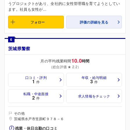
うプロジェクトがあり、全社的に女性管理職を育てようとしてい
ます。社員も女性が...
フォロー
評価の詳細を見る
6
茨城県警察
10.0
月の平均残業時間
時間
（総合評価 ★ 2.2）
口コミ・評判
年収・給与明細
1
3
件
件
転職・中途面接
求人情報をチェック
2
件
その他
茨城県水戸市笠原町９７８－６
残業・休日出勤の口コミ