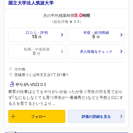
国立大学法人筑波大学
9.0
月の平均残業時間
時間
（総合評価 ★ 3.3）
口コミ・評判
年収・給与明細
15
5
件
件
転職・中途面接
求人情報をチェック
0
件
その他
茨城県つくば市天王台1丁目1番1
やりがいの口コミ
教育の仕事はとてもやりがいがあったが全く学生の方を見ておら
ず｢なにもしなくても育つ学生が一番優秀だ｣などと平然と口にす
る人を育てるというより...
フォロー
評価の詳細を見る