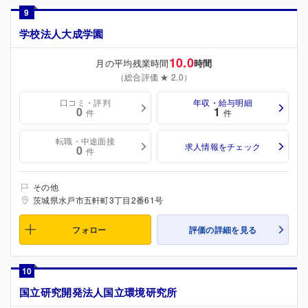
9
学校法人大成学園
10.0
月の平均残業時間
時間
（総合評価 ★ 2.0）
口コミ・評判
年収・給与明細
0
1
件
件
転職・中途面接
求人情報をチェック
0
件
その他
茨城県水戸市五軒町3丁目2番61号
フォロー
評価の詳細を見る
10
国立研究開発法人国立環境研究所