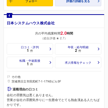
フォロー
評価の詳細を見る
4
日本システムハウス株式会社
2.0
月の平均残業時間
時間
（総合評価 ★ 2.7）
口コミ・評判
年収・給与明細
1
2
件
件
転職・中途面接
求人情報をチェック
1
件
その他
茨城県日立市田尻町7-1-17NSビル3F
退職理由の口コミ
会社の雰囲気は悪くありません。
営業が会社の雰囲気作りに一生懸命でとても熱血漢ある人たちば
かりです。