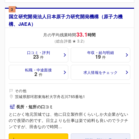
3
国立研究開発法人日本原子力研究開発機構（原子力機
構、JAEA）
33.1
月の平均残業時間
時間
（総合評価 ★ 3.2）
口コミ・評判
年収・給与明細
23
19
件
件
転職・中途面接
求人情報をチェック
2
件
その他
茨城県那珂郡東海村大字舟石川765番地1
長所・短所の口コミ
とにかく地元茨城では、他に日立製作所くらいしか大企業がない
ので羨望の的です。日立よりも仕事は楽で給料も良いのでラクチ
ンですが、田舎なので時間...