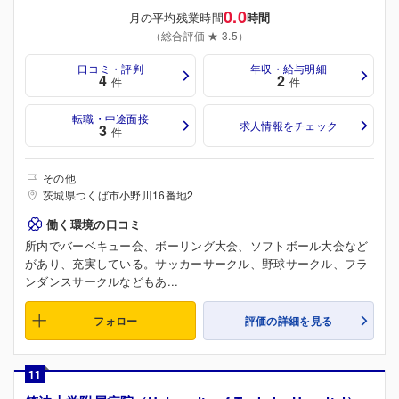
0.0
月の平均残業時間
時間
（総合評価 ★ 3.5）
口コミ・評判
年収・給与明細
4
2
件
件
転職・中途面接
求人情報をチェック
3
件
その他
茨城県つくば市小野川16番地2
働く環境の口コミ
所内でバーベキュー会、ボーリング大会、ソフトボール大会など
があり、充実している。サッカーサークル、野球サークル、フラ
ンダンスサークルなどもあ...
フォロー
評価の詳細を見る
11