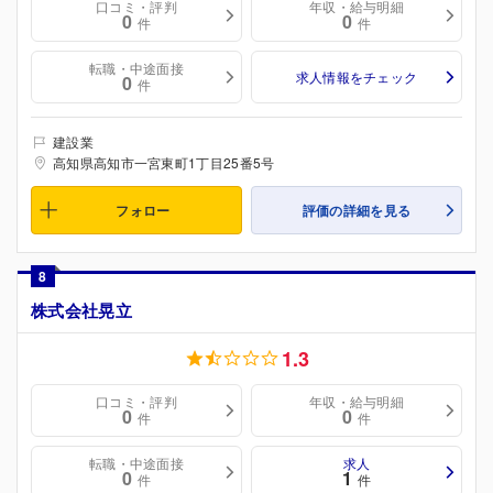
口コミ・評判
年収・給与明細
0
0
件
件
転職・中途面接
求人情報をチェック
0
件
建設業
高知県高知市一宮東町1丁目25番5号
フォロー
評価の詳細を見る
8
株式会社晃立
1.3
口コミ・評判
年収・給与明細
0
0
件
件
転職・中途面接
求人
0
1
件
件