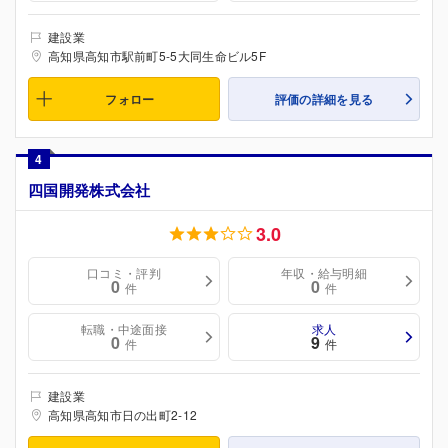
建設業
高知県高知市駅前町5-5大同生命ビル5F
フォロー
評価の詳細を見る
4
四国開発株式会社
3.0
口コミ・評判
年収・給与明細
0
0
件
件
転職・中途面接
求人
0
9
件
件
建設業
高知県高知市日の出町2-12