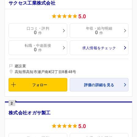
サクセス工業株式会社
5.0
口コミ・評判
年収・給与明細
0
0
件
件
転職・中途面接
求人情報をチェック
0
件
建設業
高知県高知市瀬戸南町2丁目8番48号
フォロー
評価の詳細を見る
2
株式会社オガサ製工
5.0