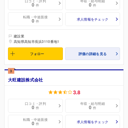
口コミ・評判
年収・給与明細
0
0
件
件
転職・中途面接
求人情報をチェック
0
件
建設業
高知県高知市長浜3110番地1
フォロー
評価の詳細を見る
3
大旺建設株式会社
3.8
口コミ・評判
年収・給与明細
0
0
件
件
転職・中途面接
求人情報をチェック
0
件