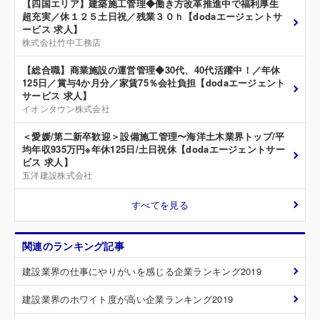
【四国エリア】建築施工管理◆働き方改革推進中で福利厚生
超充実／休１２５土日祝／残業３０ｈ【dodaエージェントサ
ービス 求人】
株式会社竹中工務店
【総合職】商業施設の運営管理◆30代、40代活躍中！／年休
125日／賞与4か月分／家賃75％会社負担【dodaエージェント
サービス 求人】
イオンタウン株式会社
＜愛媛/第二新卒歓迎＞設備施工管理〜海洋土木業界トップ/平
均年収935万円※年休125日/土日祝休【dodaエージェントサー
ビス 求人】
五洋建設株式会社
すべてを見る
関連のランキング記事
建設業界の仕事にやりがいを感じる企業ランキング2019
建設業界のホワイト度が高い企業ランキング2019