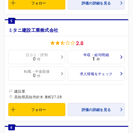
フォロー
評価の詳細を見る
5
ミタニ建設工業株式会社
2.8
口コミ・評判
年収・給与明細
0
1
件
件
転職・中途面接
求人情報をチェック
0
件
建設業
高知県高知市針木 東町27-28
フォロー
評価の詳細を見る
6