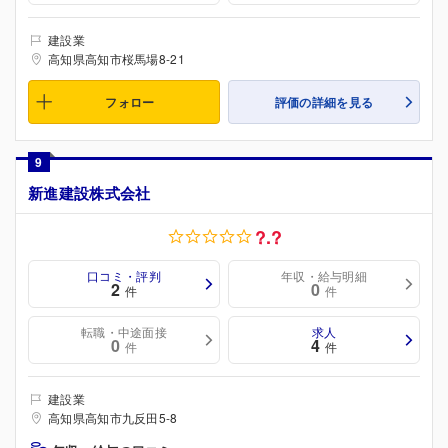
建設業
高知県高知市桜馬場8-21
フォロー
評価の詳細を見る
9
新進建設株式会社
?.?
口コミ・評判
年収・給与明細
2
0
件
件
転職・中途面接
求人
0
4
件
件
建設業
高知県高知市九反田5-8