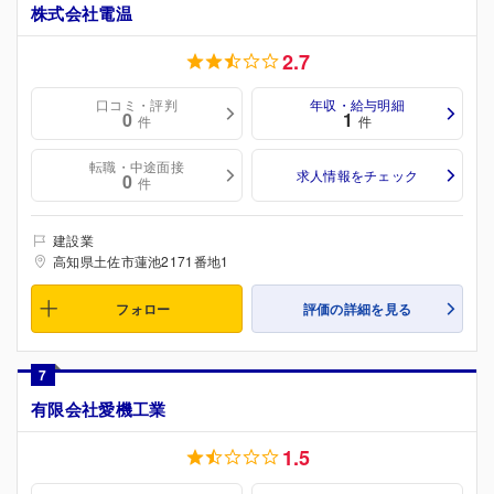
株式会社電温
2.7
口コミ・評判
年収・給与明細
0
1
件
件
転職・中途面接
求人情報をチェック
0
件
建設業
高知県土佐市蓮池2171番地1
フォロー
評価の詳細を見る
7
有限会社愛機工業
1.5