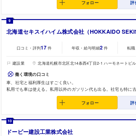
フォロー
評
9
北海道セキスイハイム株式会社（HOKKAIDO SEKISUI 
17
2
口コミ・評判
年収・給与明細
転職
件
件
建設業
北海道札幌市北区北14条西4丁目2-1 ハーモネートビ
働く環境の口コミ
車、社宅と福利厚生はすごく良い。
私用でも車は使える。私用以外のガソリン代も出る。社宅も特に
フォロー
評
10
ドーピー建設工業株式会社