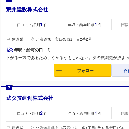
荒井建設株式会社
1
1
口コミ・評判
年収・給与明細
転職
件
件
建設業
北海道旭川市四条西2丁目2番2号
年収・給与の口コミ
下がる一方であるため、やめるかもしれない。次の就職先が決ま
フォロー
評
7
武ダ技建創株式会社
2
1
口コミ・評判
年収・給与明細
転職
件
件
建設業
北海道札幌市白石区中央二条1丁目6番15号武田ビル