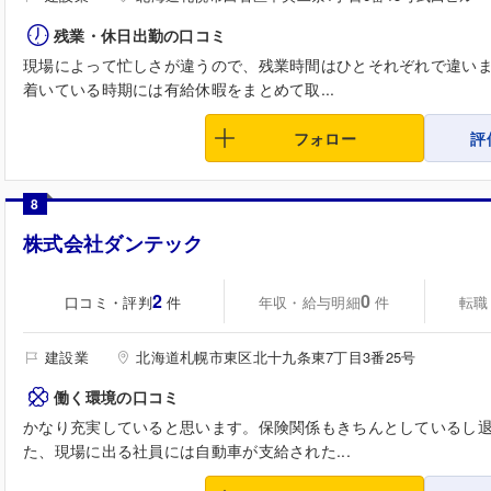
残業・休日出勤の口コミ
現場によって忙しさが違うので、残業時間はひとそれぞれで違い
着いている時期には有給休暇をまとめて取...
フォロー
評
8
株式会社ダンテック
2
0
口コミ・評判
年収・給与明細
転職
件
件
建設業
北海道札幌市東区北十九条東7丁目3番25号
働く環境の口コミ
かなり充実していると思います。保険関係もきちんとしているし
た、現場に出る社員には自動車が支給された...