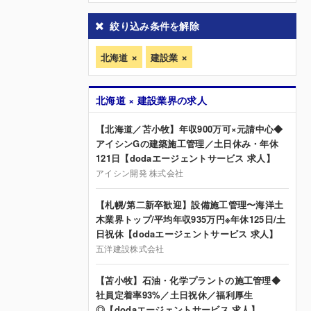
絞り込み条件を解除
北海道
建設業
北海道 × 建設業界の求人
【北海道／苫小牧】年収900万可×元請中心◆
アイシンGの建築施工管理／土日休み・年休
121日【dodaエージェントサービス 求人】
アイシン開発 株式会社
【札幌/第二新卒歓迎】設備施工管理〜海洋土
木業界トップ/平均年収935万円※年休125日/土
日祝休【dodaエージェントサービス 求人】
五洋建設株式会社
【苫小牧】石油・化学プラントの施工管理◆
社員定着率93%／土日祝休／福利厚生
◎【dodaエージェントサービス 求人】