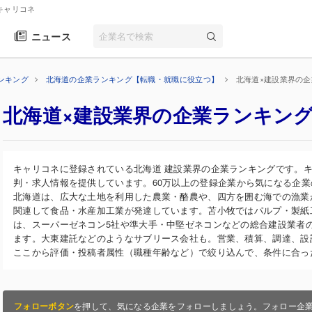
 キャリコネ
ニュース
ンキング
北海道の企業ランキング【転職・就職に役立つ】
北海道×建設業界の
北海道×建設業界の企業ランキン
キャリコネに登録されている北海道 建設業界の企業ランキングです。
判・求人情報を提供しています。60万以上の登録企業から気になる企
北海道は、広大な土地を利用した農業・酪農や、四方を囲む海での漁業
関連して食品・水産加工業が発達しています。苫小牧ではパルプ・製紙
は、スーパーゼネコン5社や準大手・中堅ゼネコンなどの総合建設業者
ます。大東建託などのようなサブリース会社も。営業、積算、調達、設
ここから評価・投稿者属性（職種年齢など）で絞り込んで、条件に合っ
フォローボタン
を押して、気になる企業をフォローしましょう。フォロー企