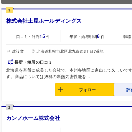
1
株式会社土屋ホールディングス
15
6
口コミ・評判
年収・給与明細
転職
件
件
建設業
北海道札幌市北区北九条西3丁目7番地
長所・短所の口コミ
北海道を基盤に成長した会社で、本州各地区に進出して久しいで
す。商品については抜群の断熱気密性能を...
フォロー
評
2
カンノホーム株式会社