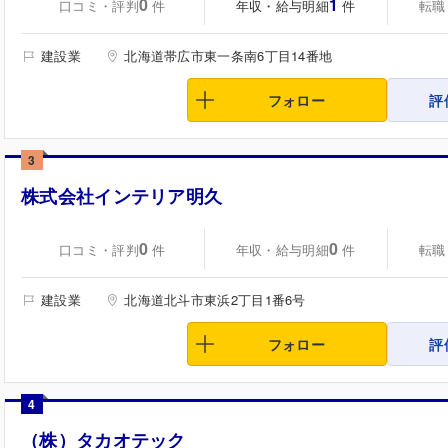
0
1
口コミ・評判
年収・給与明細
転職
件
件
建設業
北海道帯広市東一条南6丁目14番地
フォロー
評
3
株式会社インテリア明久
0
0
口コミ・評判
年収・給与明細
転職
件
件
建設業
北海道北斗市東浜2丁目1番6号
フォロー
評
4
（株）タカオテック