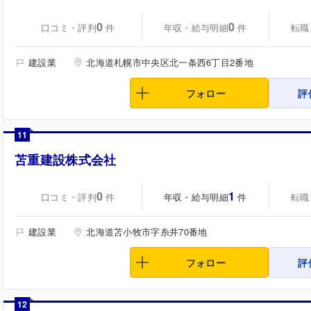
0
0
口コミ・評判
年収・給与明細
転職
件
件
建設業
北海道札幌市中央区北一条西6丁目2番地
フォロー
評
11
苫重建設株式会社
0
1
口コミ・評判
年収・給与明細
転職
件
件
建設業
北海道苫小牧市字糸井70番地
フォロー
評
12