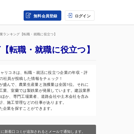
無料会員登録
ログイン
企業ランキング【転職・就職に役立つ】
グ【転職・就職に役立つ】
キャリコネは、転職・就活に役立つ企業の年収・評
業の社員が投稿した情報をチェック！
が盛んで、農業生産量と漁獲量は全国1位。それに
工業、室蘭では製鉄業が発展しています。建設業界
のほか、専門工場業者、道路会社や土木会社を含み
計、施工管理などの仕事があります。
た企業を探すことができます。
業に新着口コミが追加されるとメールで通知します。