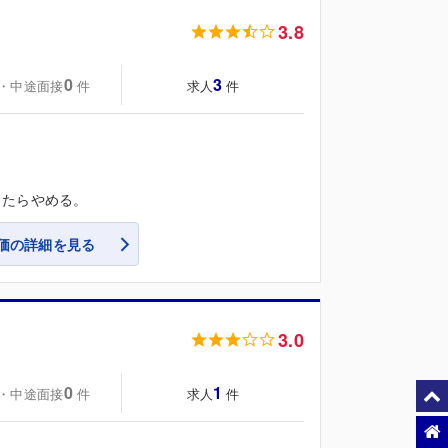
3.8
0
3
・中途面接
求人
件
件
ったらやめる。
価の詳細を見る
3.0
0
1
・中途面接
求人
件
件