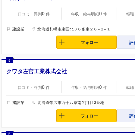
0
0
口コミ・評判
年収・給与明細
転職
件
件
建設業
北海道札幌市東区北３６条東２６−２−１
フォロー
評
5
クワタ左官工業株式会社
0
0
口コミ・評判
年収・給与明細
転職
件
件
建設業
北海道帯広市西十八条南2丁目13番地
フォロー
評
6