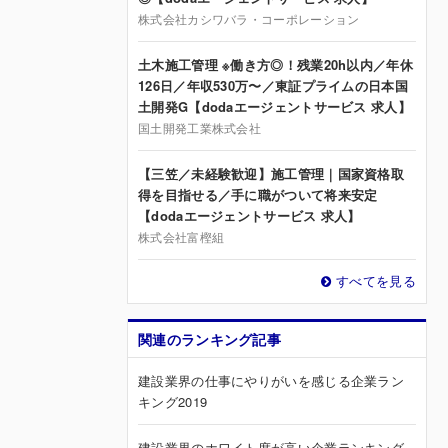
株式会社カシワバラ・コーポレーション
土木施工管理 ※働き方◎！残業20h以内／年休
126日／年収530万〜／東証プライムの日本国
土開発G【dodaエージェントサービス 求人】
国土開発工業株式会社
【三笠／未経験歓迎】施工管理｜国家資格取
得を目指せる／手に職がついて将来安定
【dodaエージェントサービス 求人】
株式会社富樫組
すべてを見る
関連のランキング記事
建設業界の仕事にやりがいを感じる企業ラン
キング2019
建設業界のホワイト度が高い企業ランキング