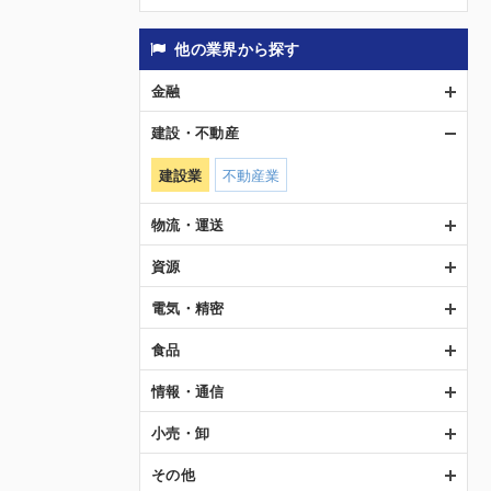
他の業界から探す
金融
建設・不動産
建設業
不動産業
物流・運送
資源
電気・精密
食品
情報・通信
小売・卸
その他