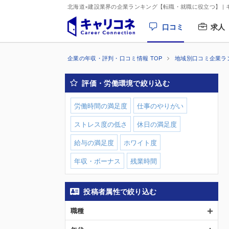
北海道×建設業界の企業ランキング【転職・就職に役立つ】
|
口コミ
求人
企業の年収・評判・口コミ情報 TOP
地域別口コミ企業ラ
評価・労働環境で絞り込む
労働時間の満足度
仕事のやりがい
ストレス度の低さ
休日の満足度
給与の満足度
ホワイト度
年収・ボーナス
残業時間
投稿者属性で絞り込む
職種