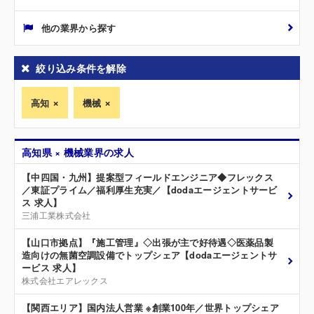
他の業界から探す
絞り込み条件を解除
高知
機械
高知県 × 機械業界の求人
【中四国・九州】提案型フィールドエンジニア◆フレックス
／東証プライム／福利厚生充実／【dodaエージェントサービ
ス 求人】
三浦工業株式会社
【山口市拠点】『施工管理』◇出張が主で好待遇◇医薬品製
造向けの無菌空調設備でトップシェア【dodaエージェントサ
ービス 求人】
株式会社エアレックス
【関西エリア】国内法人営業 ※創業100年／世界トップシェア