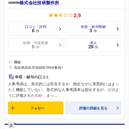
株式会社技研製作所
2.9
口コミ・評判
年収・給与明細
6
3
件
件
転職・中途面接
求人
0
29
件
件
機械
高知県高知市布師田3948番地1
年収・給与の口コミ
人事考課は、形式的には存在するが、残念ながら実質的にはまっ
たく機能していない。形式的な人事考課表は提出するが、どのよ
うに評価されたのか、まっ...
フォロー
評価の詳細を見る
2