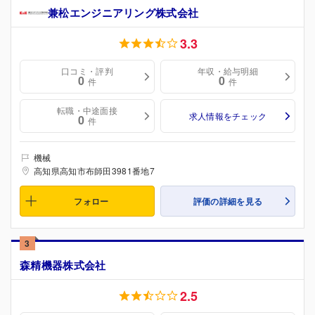
兼松エンジニアリング株式会社
3.3
口コミ・評判
年収・給与明細
0
0
件
件
転職・中途面接
求人情報をチェック
0
件
機械
高知県高知市布師田3981番地7
フォロー
評価の詳細を見る
3
森精機器株式会社
2.5