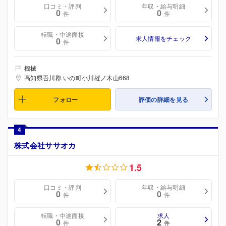
口コミ・評判
年収・給与明細
0
0
件
件
転職・中途面接
求人情報をチェック
0
件
機械
高知県吾川郡 いの町小川樅ノ木山668
フォロー
評価の詳細を見る
4
株式会社ササオカ
1.5
口コミ・評判
年収・給与明細
0
0
件
件
転職・中途面接
求人
0
2
件
件