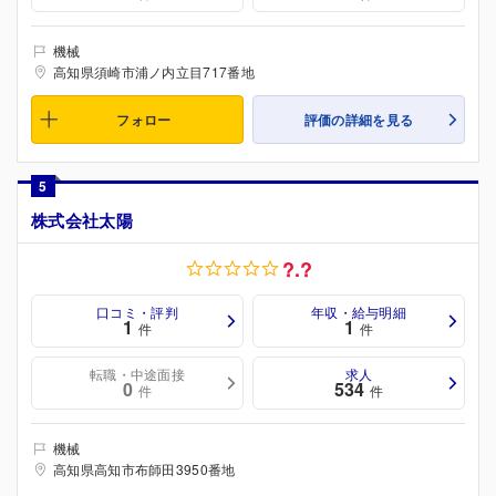
機械
高知県須崎市浦ノ内立目717番地
フォロー
評価の詳細を見る
5
株式会社太陽
?.?
口コミ・評判
年収・給与明細
1
1
件
件
転職・中途面接
求人
0
534
件
件
機械
高知県高知市布師田3950番地