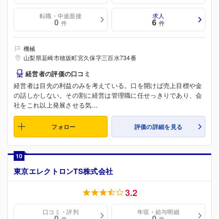
転職・中途面接
求人
0
6
件
件
機械
山梨県韮崎市穂坂町宮久保字三百水734番
経営者の評価の口コミ
経営者は目先の利益のみを考えている。口を開けば売上目標や金
の話しかしない。その割に経営は管理職に任せっきりであり、会
社をこれ以上発展させる気...
フォロー
評価の詳細を見る
10
東京エレクトロンTS株式会社
3.2
口コミ・評判
年収・給与明細
0
0
件
件