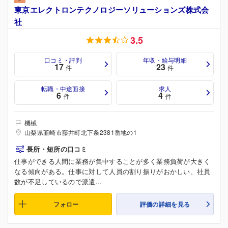
東京エレクトロンテクノロジーソリューションズ株式会
社
3.5
口コミ・評判
年収・給与明細
17
23
件
件
転職・中途面接
求人
6
4
件
件
機械
山梨県韮崎市藤井町北下条2381番地の1
長所・短所の口コミ
仕事ができる人間に業務が集中することが多く業務負荷が大きく
なる傾向がある。仕事に対して人員の割り振りがおかしい、社員
数が不足しているので派遣...
フォロー
評価の詳細を見る