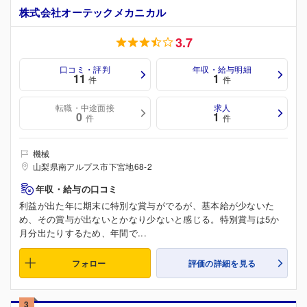
株式会社オーテックメカニカル
3.7
口コミ・評判
年収・給与明細
11
1
件
件
転職・中途面接
求人
0
1
件
件
機械
山梨県南アルプス市下宮地68-2
年収・給与の口コミ
利益が出た年に期末に特別な賞与がでるが、基本給が少ないた
め、その賞与が出ないとかなり少ないと感じる。特別賞与は5か
月分出たりするため、年間で...
フォロー
評価の詳細を見る
3