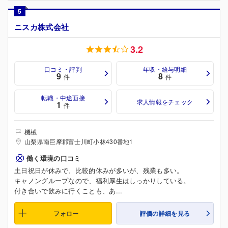
5
ニスカ株式会社
3.2
口コミ・評判
年収・給与明細
9
8
件
件
転職・中途面接
求人情報をチェック
1
件
機械
山梨県南巨摩郡富士川町小林430番地1
働く環境の口コミ
土日祝日が休みで、比較的休みが多いが、残業も多い。
キャノングループなので、福利厚生はしっかりしている。
付き合いで飲みに行くことも、あ...
フォロー
評価の詳細を見る