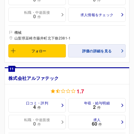
転職・中途面接
求人情報をチェック
0
件
機械
山梨県韮崎市藤井町北下條2381-1
フォロー
評価の詳細を見る
11
株式会社アルファテック
1.7
口コミ・評判
年収・給与明細
4
2
件
件
転職・中途面接
求人
0
60
件
件