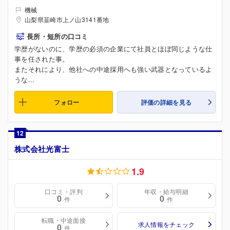
機械
山梨県韮崎市上ノ山3141番地
長所・短所の口コミ
学歴がないのに、学歴の必須の企業にて社員とほぼ同じような仕
事を任された事。
またそれにより、他社への中途採用へも強い武器となっているよ
うな...
フォロー
評価の詳細を見る
12
株式会社光富士
1.9
口コミ・評判
年収・給与明細
0
0
件
件
転職・中途面接
求人情報をチェック
0
件