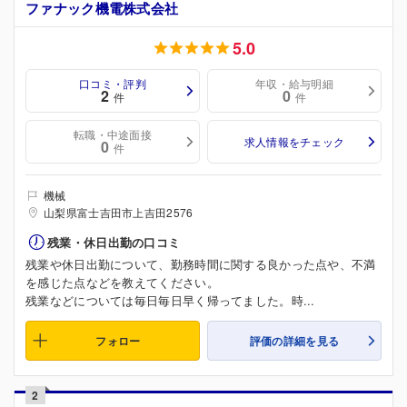
ファナック機電株式会社
5.0
口コミ・評判
年収・給与明細
2
0
件
件
転職・中途面接
求人情報をチェック
0
件
機械
山梨県富士吉田市上吉田2576
残業・休日出勤の口コミ
残業や休日出勤について、勤務時間に関する良かった点や、不満
を感じた点などを教えてください。
残業などについては毎日毎日早く帰ってました。時...
フォロー
評価の詳細を見る
2