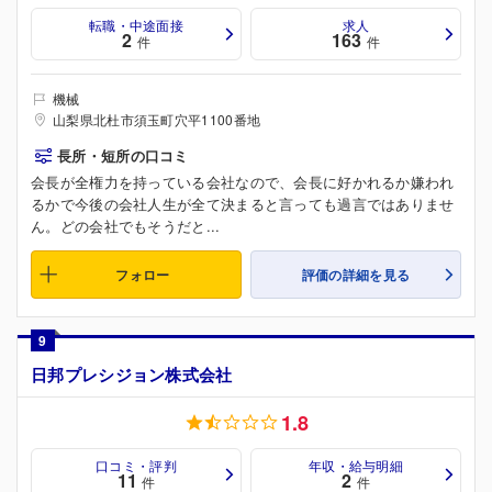
転職・中途面接
求人
2
163
件
件
機械
山梨県北杜市須玉町穴平1100番地
長所・短所の口コミ
会長が全権力を持っている会社なので、会長に好かれるか嫌われ
るかで今後の会社人生が全て決まると言っても過言ではありませ
ん。どの会社でもそうだと...
フォロー
評価の詳細を見る
9
日邦プレシジョン株式会社
1.8
口コミ・評判
年収・給与明細
11
2
件
件