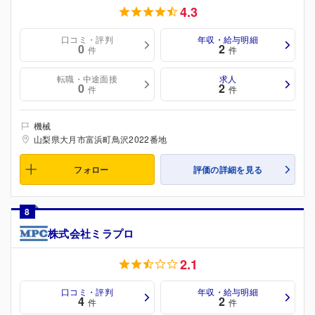
4.3
口コミ・評判
年収・給与明細
0
2
件
件
転職・中途面接
求人
0
2
件
件
機械
山梨県大月市富浜町鳥沢2022番地
フォロー
評価の詳細を見る
8
株式会社ミラプロ
2.1
口コミ・評判
年収・給与明細
4
2
件
件