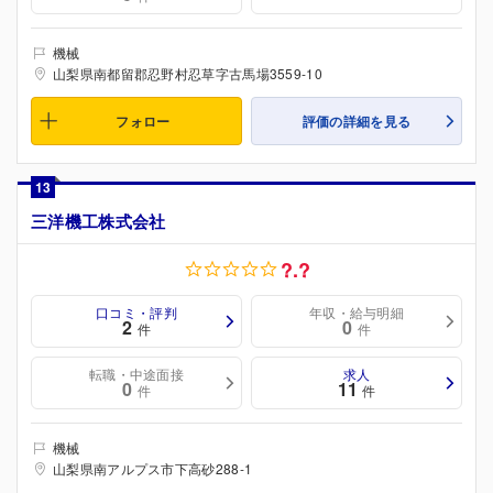
機械
山梨県南都留郡忍野村忍草字古馬場3559-10
フォロー
評価の詳細を見る
13
三洋機工株式会社
?.?
口コミ・評判
年収・給与明細
2
0
件
件
転職・中途面接
求人
0
11
件
件
機械
山梨県南アルプス市下高砂288-1