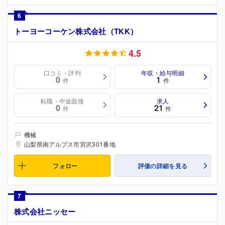
6
トーヨーコーケン株式会社（TKK）
4.5
口コミ・評判
年収・給与明細
0
1
件
件
転職・中途面接
求人
0
21
件
件
機械
山梨県南アルプス市宮沢301番地
フォロー
評価の詳細を見る
7
株式会社ニッセー