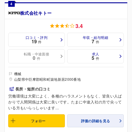
4
株式会社キトー
3.4
口コミ・評判
年収・給与明細
19
7
件
件
転職・中途面接
求人
0
5
件
件
機械
山梨県中巨摩郡昭和町築地新居2000番地
長所・短所の口コミ
労働環境は大変によく、各種のハラスメントもなく、皆良い人ば
かりで人間関係は大変に良いです。たまに中途入社の方で尖って
いる方もいらっしゃいます...
フォロー
評価の詳細を見る