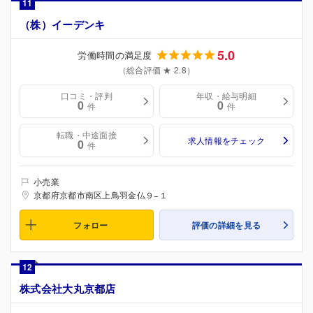
11
（株）イーデンキ
5.0
労働時間の満足度
（総合評価 ★ 2.8）
口コミ・評判
年収・給与明細
0
0
件
件
転職・中途面接
求人情報をチェック
0
件
小売業
京都府京都市南区上鳥羽金仏９−１
フォロー
評価の詳細を見る
12
株式会社大丸京都店