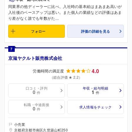
同業界の他ディーラーに比べ、入社時の基本給はまあまあ高いが
入社後のベースアップは悪い。また個人の業績などの評価はあま
り差がなく誰でも年数がた...
フォロー
評価の詳細を見る
7
京滋ヤクルト販売株式会社
4.0
労働時間の満足度
（総合評価 ★ 2.2）
口コミ・評判
年収・給与明細
0
1
件
件
転職・中途面接
求人情報をチェック
0
件
小売業
京都府京都市南区久世築山町250