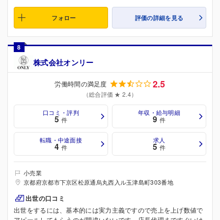
フォロー
評価の詳細を見る
8
株式会社オンリー
2.5
労働時間の満足度
（総合評価 ★ 2.4）
口コミ・評判
年収・給与明細
5
9
件
件
転職・中途面接
求人
4
5
件
件
小売業
京都府京都市下京区松原通烏丸西入ル玉津島町303番地
出世の口コミ
出世をするには、基本的には実力主義ですので売上を上げ数値で
アピールしてもらうのが間違いないです。店長代理まですぐいけ