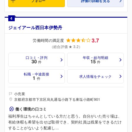
フォロー
評価の詳細を見る
4
ジェイアール西日本伊勢丹
3.7
労働時間の満足度
（総合評価 ★ 3.2）
口コミ・評判
年収・給与明細
30
15
件
件
転職・中途面接
求人情報をチェック
1
件
小売業
京都府京都市下京区烏丸通塩小路下る東塩小路町901
働く環境の口コミ
福利厚生はちゃんとしている方だと思う。自分がいた売り場は、
有給休暇も希望を出せば取得でき、契約社員は残業をできるだけ
することがないよう配慮し...