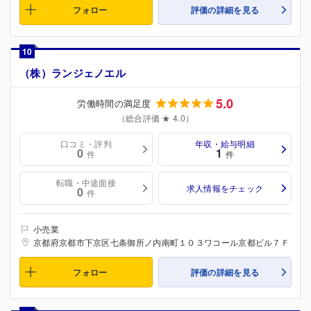
フォロー
評価の詳細を見る
10
（株）ランジェノエル
5.0
労働時間の満足度
（総合評価 ★ 4.0）
口コミ・評判
年収・給与明細
0
1
件
件
転職・中途面接
求人情報をチェック
0
件
小売業
京都府京都市下京区七条御所ノ内南町１０３ワコール京都ビル７Ｆ
フォロー
評価の詳細を見る