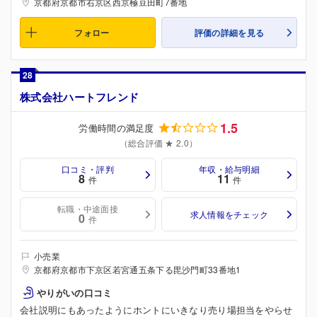
京都府京都市右京区西京極豆田町7番地
フォロー
評価の詳細を見る
28
株式会社ハートフレンド
1.5
労働時間の満足度
（総合評価 ★ 2.0）
口コミ・評判
年収・給与明細
8
11
件
件
転職・中途面接
求人情報をチェック
0
件
小売業
京都府京都市下京区若宮通五条下る毘沙門町33番地1
やりがいの口コミ
会社説明にもあったようにホントにいきなり売り場担当をやらせ