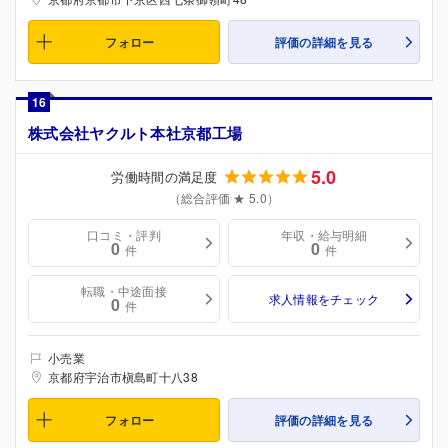
フォロー
評価の詳細を見る
16
株式会社ヤクルト本社京都工場
5.0
労働時間の満足度
（総合評価 ★ 5.0）
口コミ・評判
年収・給与明細
0
0
件
件
転職・中途面接
求人情報をチェック
0
件
小売業
京都府宇治市槇島町十八38
フォロー
評価の詳細を見る