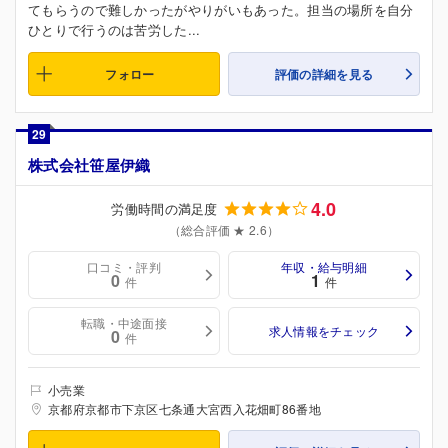
てもらうので難しかったがやりがいもあった。担当の場所を自分
ひとりで行うのは苦労した...
フォロー
評価の詳細を見る
29
株式会社笹屋伊織
4.0
労働時間の満足度
（総合評価 ★ 2.6）
口コミ・評判
年収・給与明細
0
1
件
件
転職・中途面接
求人情報をチェック
0
件
小売業
京都府京都市下京区七条通大宮西入花畑町86番地