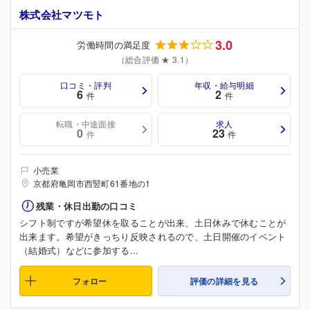
株式会社マツモト
3.0
労働時間の満足度
（総合評価 ★ 3.1）
口コミ・評判
年収・給与明細
6
2
件
件
転職・中途面接
求人
0
23
件
件
小売業
京都府亀岡市西竪町61番地の1
残業・休日出勤の口コミ
シフト制ですが希望休を取ることが出来、土日休みで休むことが
出来ます。希望がきっちり反映されるので、土日開催のイベント
（結婚式）などに参加する...
フォロー
評価の詳細を見る