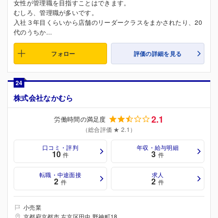
女性が管理職を目指すことはできます。
むしろ、管理職が多いです。
入社３年目くらいから店舗のリーダークラスをまかされたり、20
代のうちか...
フォロー
評価の詳細を見る
24
株式会社なかむら
2.1
労働時間の満足度
（総合評価 ★ 2.1）
口コミ・評判
年収・給与明細
10
3
件
件
転職・中途面接
求人
2
2
件
件
小売業
京都府京都市 左京区田中 野神町18