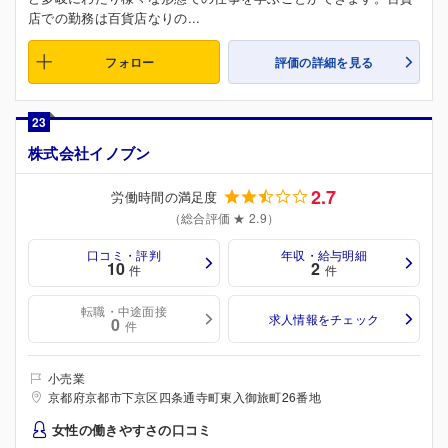
店での勤務は百貨店なりの...
フォロー
評価の詳細を見る
23
株式会社イノブン
2.7
労働時間の満足度
（総合評価 ★ 2.9）
口コミ・評判
年収・給与明細
10
2
件
件
転職・中途面接
求人情報をチェック
0
件
小売業
京都府京都市下京区四条通寺町東入御旅町26番地
女性の働きやすさの口コミ