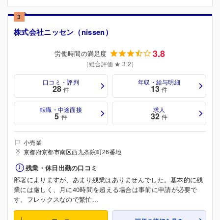
3
株式会社ニッセン（nissen）
3.8
労働時間の満足度
（総合評価 ★ 3.2）
口コミ・評判
年収・給与明細
28
13
件
件
転職・中途面接
求人
5
32
件
件
小売業
京都府京都市南区西九条院町26番地
残業・休日出勤の口コミ
部署によりますが、あまり残業はありませんでした。基本的に残
業には厳しく、月に40時間を超える場合は事前に申請が必要で
す。フレックスなので繁忙...