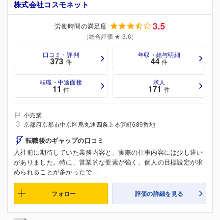
株式会社コスモネット
3.5
労働時間の満足度
（総合評価 ★ 3.6）
口コミ・評判
年収・給与明細
373
44
件
件
転職・中途面接
求人
11
171
件
件
小売業
京都府京都市中京区烏丸通四条上る笋町689番地
転職後のギャップの口コミ
入社前に期待していた業務内容と、実際の仕事内容には少し違い
がありました。特に、営業的な要素が強く、個人の目標設定が求
められることが多かったで...
フォロー
評価の詳細を見る