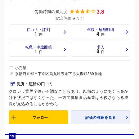
3.8
労働時間の満足度
（総合評価 ★ 3.4）
口コミ・評判
年収・給与明細
1
4
件
件
転職・中途面接
求人
1
8
件
件
小売業
京都府京都市下京区烏丸通五条下る大坂町369番地
長所・短所の口コミ
クロレラ業界全体が不調なこともあり、以前のようにあぐらをか
ける状況ではなくなった。一方で健康食品産業は今後さならる成
長が見込めるにもかかわら...
フォロー
評価の詳細を見る
19