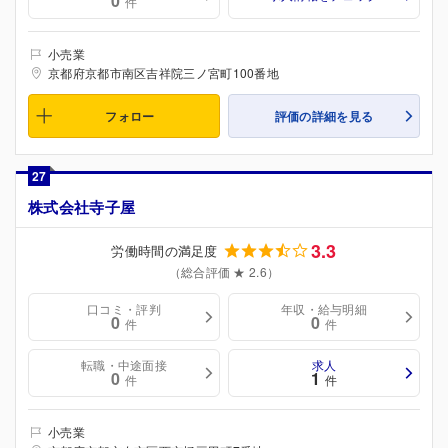
0
件
小売業
京都府京都市南区吉祥院三ノ宮町100番地
フォロー
評価の詳細を見る
27
株式会社寺子屋
3.3
労働時間の満足度
（総合評価 ★ 2.6）
口コミ・評判
年収・給与明細
0
0
件
件
転職・中途面接
求人
0
1
件
件
小売業