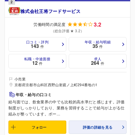
2
株式会社王将フードサービス
3.2
労働時間の満足度
（総合評価 ★ 3.2）
口コミ・評判
年収・給与明細
143
35
件
件
転職・中途面接
求人
12
264
件
件
小売業
京都府京都市山科区西野山射庭ノ上町294番地の1
年収・給与の口コミ
給与面では、飲食業界の中でも比較的高水準だと感じます。評価
制度がしっかりしており、業務を習得することで給与が上がる仕
組みが整っています。ボー...
フォロー
評価の詳細を見る