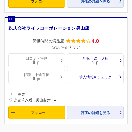
フォロー
評価の詳細を見る
30
株式会社ライフコーポレーション男山店
4.0
労働時間の満足度
（総合評価 ★ 3.8）
口コミ・評判
年収・給与明細
0
1
件
件
転職・中途面接
求人情報をチェック
0
件
小売業
京都府八幡市男山吉井2-4
フォロー
評価の詳細を見る