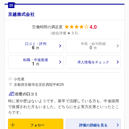
20
京越株式会社
4.0
労働時間の満足度
（総合評価 ★ 3.5）
口コミ・評判
年収・給与明細
6
0
件
件
転職・中途面接
求人情報をチェック
1
件
小売業
京都府京都市右京区西院平町25
出世の口コミ
特に差や壁はないようです。新卒で活躍している方も、中途採用
で抜擢された方もいました。どちらにせよ実力次第といったとこ
ろです。
フォロー
評価の詳細を見る