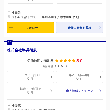
小売業
京都府京都市中京区二条通寺町東入榎木町80番地
フォロー
評価の詳細を見る
15
株式会社半兵衛麸
5.0
労働時間の満足度
（総合評価 ★ 5.0）
口コミ・評判
年収・給与明細
0
0
件
件
転職・中途面接
求人情報をチェック
0
件
小売業
京都府京都市下京区西七条御領町48