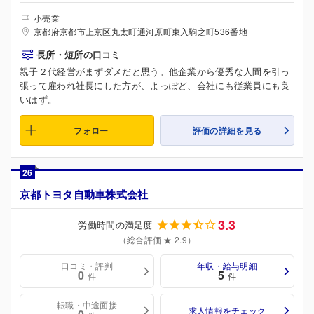
小売業
京都府京都市上京区丸太町通河原町東入駒之町536番地
長所・短所の口コミ
親子２代経営がまずダメだと思う。他企業から優秀な人間を引っ
張って雇われ社長にした方が、よっぽど、会社にも従業員にも良
いはず。
フォロー
評価の詳細を見る
26
京都トヨタ自動車株式会社
3.3
労働時間の満足度
（総合評価 ★ 2.9）
口コミ・評判
年収・給与明細
0
5
件
件
転職・中途面接
求人情報をチェック