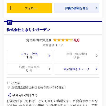
フォロー
評価の詳細を見る
22
株式会社ちきりやガーデン
4.0
労働時間の満足度
（総合評価 ★ 3.8）
口コミ・評判
年収・給与明細
1
0
件
件
転職・中途面接
求人情報をチェック
0
件
小売業
京都府京都市山科区勧修寺閑林寺85番地1
やりがいの口コミ
お花が好きであれば、とても楽しい職場です。百貨店やホテルな
ど多岐にわたり様々な形態での仕事を学ぶことができます。百貨