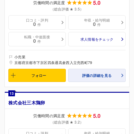
5.0
労働時間の満足度
（総合評価 ★ 3.5）
口コミ・評判
年収・給与明細
0
0
件
件
転職・中途面接
求人情報をチェック
0
件
小売業
京都府京都市下京区四条通高倉西入立売西町79
フォロー
評価の詳細を見る
13
株式会社三木鶏卵
5.0
労働時間の満足度
（総合評価 ★ 3.2）
口コミ・評判
年収・給与明細