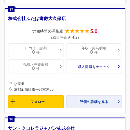
17
株式会社ふたば書房大久保店
5.0
労働時間の満足度
（総合評価 ★ 4.2）
口コミ・評判
年収・給与明細
0
0
件
件
転職・中途面接
求人情報をチェック
0
件
小売業
京都府城陽市平川室木85
フォロー
評価の詳細を見る
18
サン・クロレラジャパン株式会社