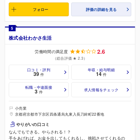
フォロー
評価の詳細を見る
5
株式会社わかさ生活
2.6
労働時間の満足度
（総合評価 ★ 2.3）
口コミ・評判
年収・給与明細
39
14
件
件
転職・中途面接
求人情報をチェック
3
件
小売業
京都府京都市下京区四条通烏丸東入長刀鉾町22番地
やりがいの口コミ
なんでもできる。やらされる！？
手をあげれば、お金を出してもくれるし、挑戦させてくれるの