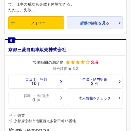
で、仕事の成功も失敗も体験できる。
ただし、失敗...
フォロー
評価の詳細を見る
6
京都三菱自動車販売株式会社
3.6
労働時間の満足度
（総合評価 ★ 3.2）
口コミ・評判
年収・給与明細
10
2
件
件
転職・中途面接
求人情報をチェック
0
件
小売業
京都府京都市南区西九条菅田町15番地
年収・給与の口コミ