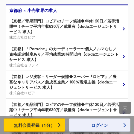
京都府 × 小売業界の求人
【京都／青果部門】ロピアのチーフ候補◆年休120日／若手活
躍中！チーフ平均年収630万／裁量有【dodaエージェントサ
ービス 求人】
株式会社ロピア
【京都】「Porsche」のカーディーラー〜個人ノルマなし／
資格認定制度あり／平均残業20時間以内【dodaエージェント
サービス 求人】
株式会社セフティ
【京都】レジ接客・リーダー候補◆スーパー『ロピア』／豊
富なキャリアパス／急成長企業／100％現場主義【dodaエー
ジェントサービス 求人】
株式会社ロピア
【京都／食品部門】ロピアのチーフ候補◆年休120日／若手活

躍中！チーフ平均年収630万／裁量有【dodaエージェントサ
ービス 求人】
株式会社ロピア
無料会員登録（1分）
ログイン
【京都／鮮魚部門】ロピアのチーフ候補◆年休120日／若手活