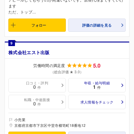
ます
ただ、トップ...
フォロー
評価の詳細を見る
9
株式会社エスト出版
5.0
労働時間の満足度
（総合評価 ★ 3.0）
口コミ・評判
年収・給与明細
0
1
件
件
転職・中途面接
求人情報をチェック
0
件
小売業
京都府京都市下京区中堂寺櫛笥町18番地12