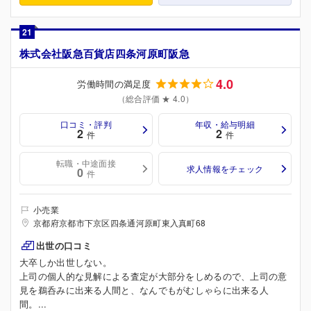
21
株式会社阪急百貨店四条河原町阪急
4.0
労働時間の満足度
（総合評価 ★ 4.0）
口コミ・評判
年収・給与明細
2
2
件
件
転職・中途面接
求人情報をチェック
0
件
小売業
京都府京都市下京区四条通河原町東入真町68
出世の口コミ
大卒しか出世しない。
上司の個人的な見解による査定が大部分をしめるので、上司の意
見を鵜呑みに出来る人間と、なんでもがむしゃらに出来る人
間。...