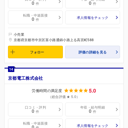
0
0
件
件
転職・中途面接
求人情報をチェック
0
件
小売業
京都府京都市中京区富小路通錦小路上る高宮町588
フォロー
評価の詳細を見る
14
京都電工株式会社
5.0
労働時間の満足度
（総合評価 ★ 5.0）
口コミ・評判
年収・給与明細
0
0
件
件
転職・中途面接
求人情報をチェック
0
件