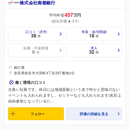
株式会社南都銀行
457
平均年収
万円
（総合評価 ★ 3.0）
口コミ・評判
年収・給与明細
38
18
件
件
転職・中途面接
求人
0
32
件
件
銀行業
奈良県奈良市大宮町4丁目297番地の2
働く環境の口コミ
古臭い社風です。休日には地域貢献という名で何かと意味のない
イベントも入れられますし、セミナーなども入れられます(名目上
自由参加となっているた...
フォロー
評価の詳細を見る