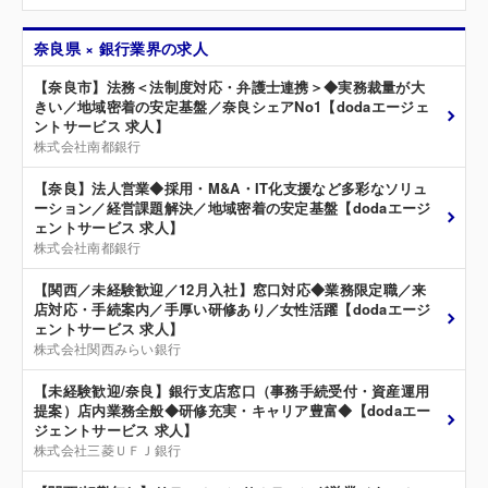
奈良県 × 銀行業界の求人
【奈良市】法務＜法制度対応・弁護士連携＞◆実務裁量が大
きい／地域密着の安定基盤／奈良シェアNo1【dodaエージェ
ントサービス 求人】
株式会社南都銀行
【奈良】法人営業◆採用・M&A・IT化支援など多彩なソリュ
ーション／経営課題解決／地域密着の安定基盤【dodaエージ
ェントサービス 求人】
株式会社南都銀行
【関西／未経験歓迎／12月入社】窓口対応◆業務限定職／来
店対応・手続案内／手厚い研修あり／女性活躍【dodaエージ
ェントサービス 求人】
株式会社関西みらい銀行
【未経験歓迎/奈良】銀行支店窓口（事務手続受付・資産運用
提案）店内業務全般◆研修充実・キャリア豊富◆【dodaエー
ジェントサービス 求人】
株式会社三菱ＵＦＪ銀行