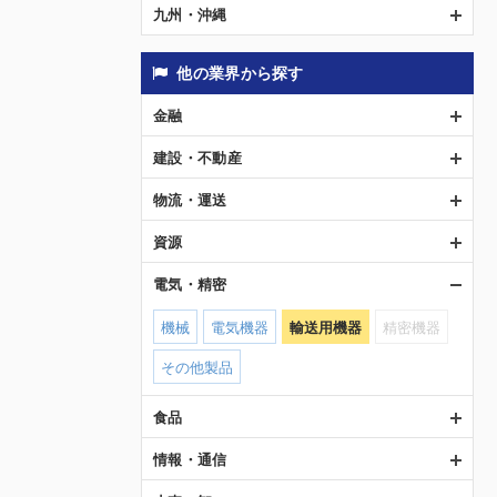
九州・沖縄
他の業界から探す
金融
建設・不動産
物流・運送
資源
電気・精密
機械
電気機器
輸送用機器
精密機器
その他製品
食品
情報・通信