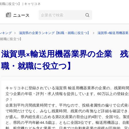
就職に役立つ】
| キャリコネ
ニュース
ンキング
滋賀県の企業ランキング【転職・就職に役立つ】
滋賀県×輸送用機器
・就職に役立つ】
滋賀県×輸送用機器業界の企業 
職・就職に役立つ】
キャリコネに登録されている滋賀県 輸送用機器業界の企業の、残業時
立つ企業の年収・評判・求人情報を提供しています。60万以上の登録
ク！
企業別平均月間残業時間です。平均なので、投稿者属性の偏りで公式発
で時間だけでなく、みなし残業時間、残業代の有無など詳細を確認でき
が盛ん。県内総生産に占める第2次産業の割合は約4割で、全国1位。製造
と、県民の平均年齢44.5歳は、ともに全国3位です。輸送用機器は、
舶、航空機などを含む業界で、日本では自動車産業の規模が圧倒的。完