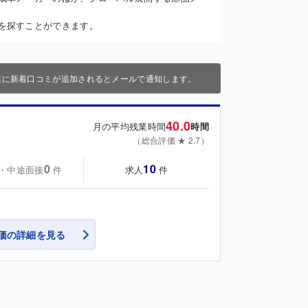
を探すことができます。
業に新着口コミが追加されるとメールで通知します。
40.0
月の平均残業時間
時間
（総合評価 ★ 2.7）
0
10
・中途面接
求人
件
件
価の詳細を見る