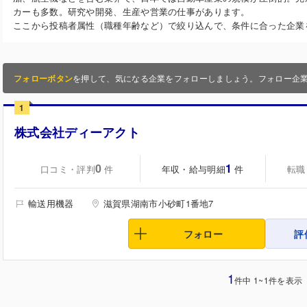
カーも多数。研究や開発、生産や営業の仕事があります。
ここから投稿者属性（職種年齢など）で絞り込んで、条件に合った企業
フォローボタン
を押して、気になる企業をフォローしましょう。フォロー企
1
株式会社ディーアクト
0
1
口コミ・評判
年収・給与明細
転職
件
件
輸送用機器
滋賀県湖南市小砂町1番地7
フォロー
評
1
件中 1~1件を表示