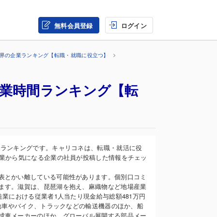
無料会員登録
ログイン
業界の企業ランキング【転職・就職に役立つ】
残業時間ランキング【転
間ランキングです。キャリコネは、転職・就活に役
企業から気になる企業の社員が投稿した情報をチェッ
表とかい離している可能性があります。個別口コミ
ます。滋賀は、琵琶湖を抱え、麻織物など地場産業
業における従業者1人当たり現金給与総額481万円
自動車やバイク、トラックなどの輸送機器のほか、船
成車メーカーのほか、グローバル展開する部品メー