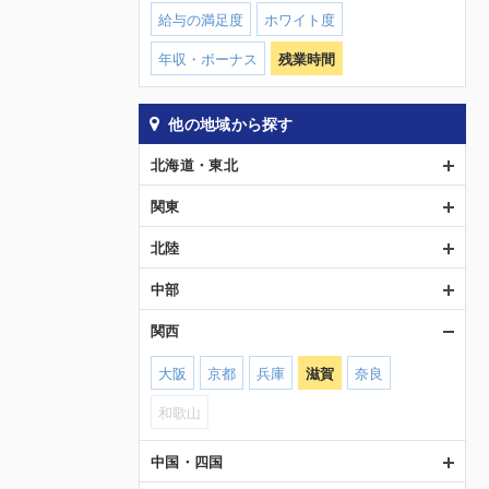
給与の満足度
ホワイト度
年収・ボーナス
残業時間
他の地域から探す
北海道・東北
関東
北陸
中部
関西
大阪
京都
兵庫
滋賀
奈良
和歌山
中国・四国