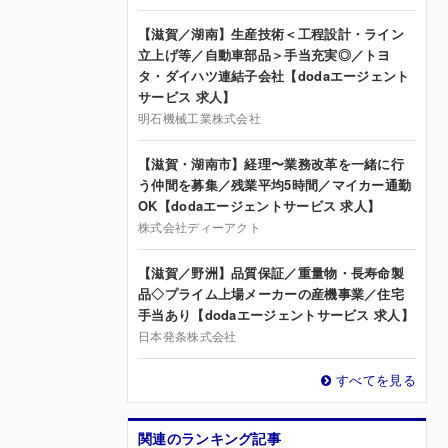
【滋賀／湖南】生産技術＜工程設計・ライン
立上げ等／自動車部品＞手当充実◎／トヨ
タ・ダイハツ連結子会社【dodaエージェント
サービス 求人】
明石機械工業株式会社
【滋賀・湖南市】経理〜業務改革を一緒に行
う仲間を募集／残業平均5時間／マイカー通勤
OK【dodaエージェントサービス 求人】
株式会社ディーアクト
【滋賀／野洲】品質保証／重量物・長寿命製
品◇プライム上場メーカーの産機事業／住宅
手当あり【dodaエージェントサービス 求人】
日本発条株式会社
すべてを見る
関連のランキング記事