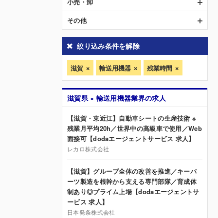
小売・卸
その他
絞り込み条件を解除
滋賀
輸送用機器
残業時間
滋賀県 × 輸送用機器業界の求人
【滋賀・東近江】自動車シートの生産技術 ※
残業月平均20h／世界中の高級車で使用／Web
面接可【dodaエージェントサービス 求人】
レカロ株式会社
【滋賀】グループ全体の改善を推進／キーパ
ーツ製造を根幹から支える専門部隊／育成体
制あり◎プライム上場【dodaエージェントサ
ービス 求人】
日本発条株式会社