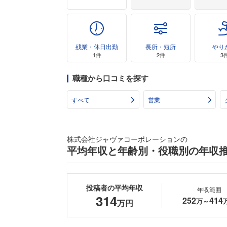
残業・休日出勤
長所・短所
やり
1件
2件
3
職種から口コミを探す
すべて
営業
株式会社ジャヴァコーポレーションの
平均年収と年齢別・役職別の年収
投稿者の平均年収
年収範囲
314
252
414
万～
万円