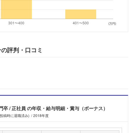
こちらの企業もフォローしませんか？
(万円)
ンの評判・口コミ
門卒
正社員
の年収・給与明細・賞与（ボーナス）
(投稿時に退職済み)
2018年度