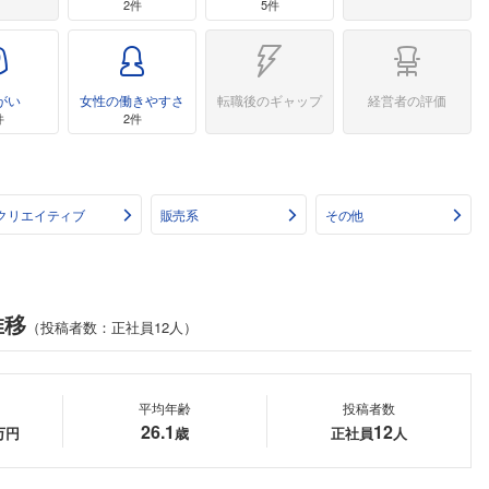
2件
5件
がい
女性の働きやすさ
転職後のギャップ
経営者の評価
件
2件
クリエイティブ
販売系
その他
推移
（投稿者数：正社員12人）
平均年齢
投稿者数
26.1
12
万円
歳
正社員
人