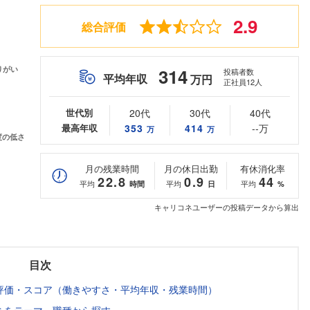
2.9
総合評価
314
投稿者数
平均年収
万円
正社員12人
世代別
20代
30代
40代
最高年収
353
414
--万
万
万
月の残業時間
月の休日出勤
有休消化率
22.8
0.9
44
平均
平均
平均
時間
日
%
キャリコネユーザーの投稿データから算出
目次
評価・スコア（働きやすさ・平均年収・残業時間）