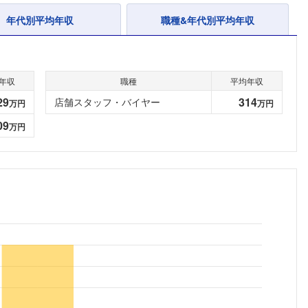
年代別平均年収
職種&年代別平均年収
年収
職種
平均年収
29
314
店舗スタッフ・バイヤー
万円
万円
09
万円
フォローしました