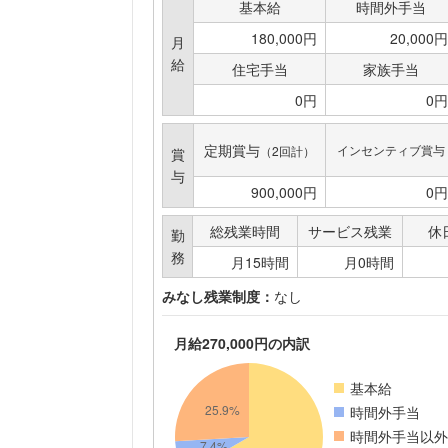
基本給
時間外手当
180,000円
20,000円
月
給
住宅手当
家族手当
0円
0円
定期賞与
インセンティブ賞与
（2回計）
賞
与
900,000円
0円
総残業時間
サービス残業
休
勤
務
月15時間
月0時間
みなし残業制度：
なし
月給270,000円の内訳
基本給
時間外手当
時間外手当以外