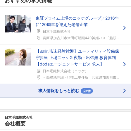
おすすめの求人情報
東証プライム上場のニッケグループ／2016年
に120周年を迎えた老舗企業
日本毛織株式会社
兵庫県加古川市米田町船頭440神姫バス「船頭」バス...
【加古川/未経験歓迎】ユーティリティ設備保
守担当 上場ニッケG 夜勤・出張無 教育体制
【dodaエージェントサービス 求人】
日本毛織株式会社（ニッケ）
＜勤務地詳細＞印南工場住所：兵庫県加古川市米田町船...
求人情報をもっと読む
全2件
日本毛織株式会社
会社概要