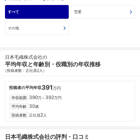
すべて
営業
その他
日本毛織株式会社の
平均年収と年齢別・役職別の年収推移
（投稿者数：正社員2人）
391
投稿者の平均年収
万円
390
392
年収範囲
万～
万円
30
平均年齢
歳
2
投稿者数
正社員
人
日本毛織株式会社の評判・口コミ