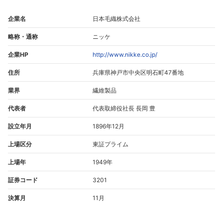
企業名
日本毛織株式会社
略称・通称
ニッケ
企業HP
http://www.nikke.co.jp/
住所
兵庫県神戸市中央区明石町47番地
業界
繊維製品
代表者
代表取締役社長 長岡 豊
設立年月
1896年12月
上場区分
東証プライム
上場年
1949年
証券コード
3201
決算月
11月