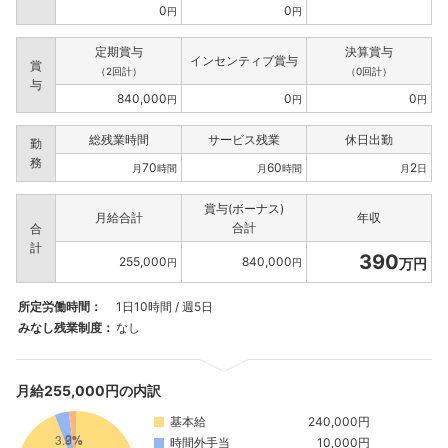
0
0
円
円
定期賞与
決算賞与
インセンティブ賞与
賞
（2回計）
（0回計）
与
840,000
0
0
円
円
円
総残業時間
サービス残業
休日出勤
勤
務
70
60
2
月
時間
月
時間
月
日
賞与(ボーナス)
月給合計
年収
合計
合
計
390
255,000
840,000
万円
円
円
所定労働時間：
1日10時間 / 週5日
みなし残業制度：
なし
月給255,000円の内訳
基本給
240,000円
時間外手当
10,000円