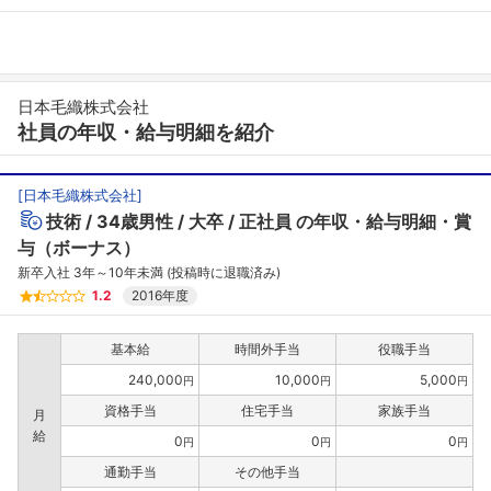
日本毛織株式会社
社員の年収・給与明細を紹介
[
日本毛織株式会社
]
技術
34歳男性
大卒
正社員
の年収・給与明細・賞
与（ボーナス）
新卒入社 3年～10年未満 (投稿時に退職済み)
1.2
2016年度
基本給
時間外手当
役職手当
240,000
10,000
5,000
円
円
円
資格手当
住宅手当
家族手当
月
給
0
0
0
円
円
円
通勤手当
その他手当