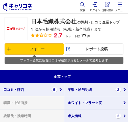
検索
ログイン
無料登録
メニュー
日本毛織株式会社
の評判・口コミ 企業トップ
年収から採用情報（転職・新卒就職）まで
2.7
??
レポート数
件
フォロー
レポート投稿
フォロー企業に新着口コミが追加されるとメールで通知します
企業
トップ
口コミ・
評判
5
年収・
給与明細
2
転職・
中途面接
ホワイト・
ブラック度
残業代・
残業時間
求人情報
2