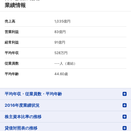
業績情報
売上高
1,035億円
営業利益
83億円
経常利益
91億円
平均年収
528万円
従業員数
---人（連結）
平均年齢
44.60歳
平均年収・従業員数・平均年齢
2016年度業績状況
株主資本比率の推移
貸借対照表の推移