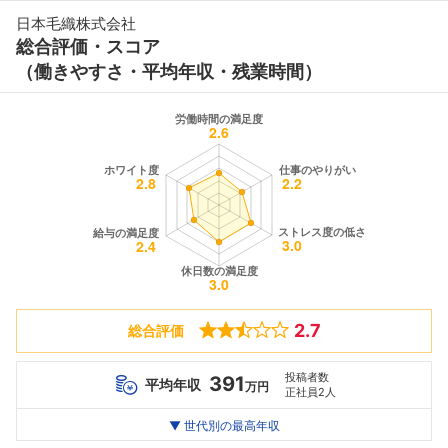
日本毛織株式会社
総合評価・スコア
（働きやすさ・平均年収・残業時間）
2.7
総合評価
投稿者数
391
平均年収
万円
正社員2人
世代別
20代
▼ 世代別の最高年収
30代
40代
最高年収
392
390
--万
万
万