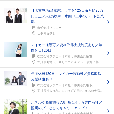
フォローしました
【名古屋/新瑞橋駅】＼年休125日＆月給25万
円以上／未経験OK！水回り工事のルート営業
こちらの企業もフォローしませんか？
職
株式会社フジコー
仕事内容参照
マイカー通勤可／資格取得支援制度あり／年
間休日120日
株式会社フジコー【本社：香川県丸亀市】
香川県丸亀市川西町南甲284-2JR土讃線「善通寺...
年間休日120日／マイカー通勤可／資格取得
支援制度あり
株式会社フジコー【本社：香川県丸亀市】
香川県仲多度郡まんのう町宮田1018-8JR土讃線...
ホテルや商業施設の照明における専門商社／
照明のプロとしてキャリアアップ！
株式会社フジコー【本社：大阪府大阪市】