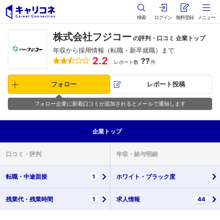
検索
ログイン
無料登録
メニュー
株式会社フジコー
の評判・口コミ 企業トップ
年収から採用情報（転職・新卒就職）まで
2.2
??
レポート数
件
フォロー
レポート投稿
フォロー企業に新着口コミが追加されるとメールで通知します
企業
トップ
口コミ・
評判
年収・
給与明細
転職・
中途面接
1
ホワイト・
ブラック度
残業代・
残業時間
1
求人情報
44