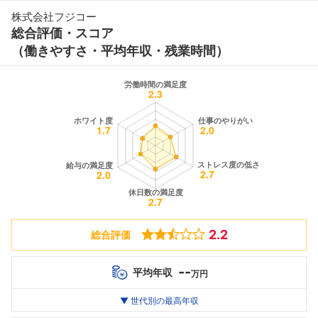
株式会社フジコー
総合評価・スコア
（働きやすさ・平均年収・残業時間）
2.2
総合評価
--
平均年収
万円
世代別
20代
▼ 世代別の最高年収
30代
40代
最高年収
--万
--万
--万