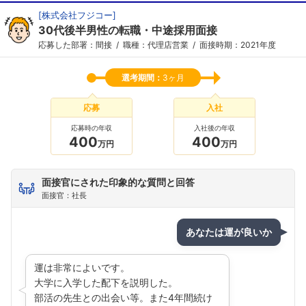
[
株式会社フジコー
]
30代後半男性の転職・中途採用面接
応募した部署：間接
職種：代理店営業
面接時期：2021年度
選考期間：
3ヶ月
応募
入社
応募時の年収
入社後の年収
400
400
万円
万円
面接官にされた印象的な質問と回答
面接官：社長
あなたは運が良いか
運は非常によいです。
大学に入学した配下を説明した。
部活の先生との出会い等。また4年間続け