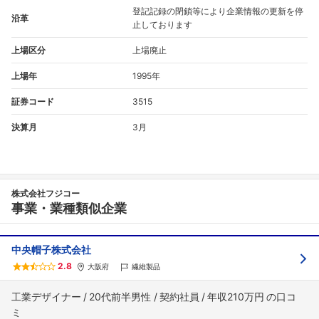
登記記録の閉鎖等により企業情報の更新を停
沿革
止しております
上場区分
上場廃止
上場年
1995年
証券コード
3515
決算月
3月
株式会社フジコー
事業・業種類似企業
中央帽子株式会社
2.8
大阪府
繊維製品
工業デザイナー
20代前半男性
契約社員
年収210万円